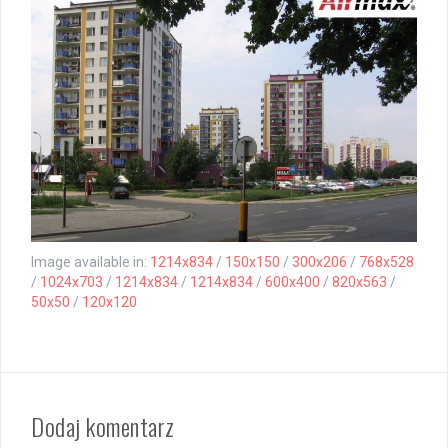
Image available in:
1214x834
/
150x150
/
300x206
/
768x528
/
1024x703
/
1214x834
/
1214x834
/
600x400
/
820x563
/
50x50
/
120x120
Dodaj komentarz