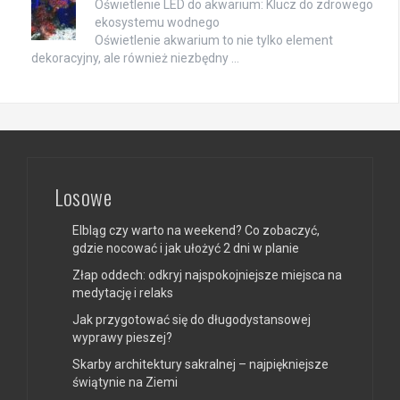
Oświetlenie LED do akwarium: Klucz do zdrowego
ekosystemu wodnego
Oświetlenie akwarium to nie tylko element
dekoracyjny, ale również niezbędny …
Losowe
Elbląg czy warto na weekend? Co zobaczyć,
gdzie nocować i jak ułożyć 2 dni w planie
Złap oddech: odkryj najspokojniejsze miejsca na
medytację i relaks
Jak przygotować się do długodystansowej
wyprawy pieszej?
Skarby architektury sakralnej – najpiękniejsze
świątynie na Ziemi