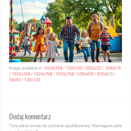
Image available in:
1024x768
/
150x150
/
300x225
/
768x576
/
1024x768
/
1024x768
/
1024x768
/
600x400
/
820x615
/
50x50
/
120x120
Dodaj komentarz
Twój adres email nie zostanie opublikowany.
Wymagane pola