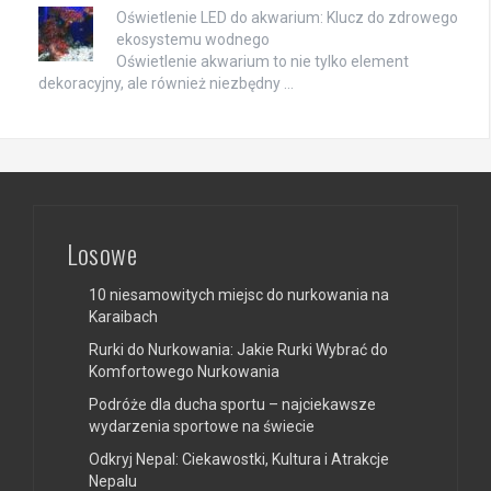
Oświetlenie LED do akwarium: Klucz do zdrowego
ekosystemu wodnego
Oświetlenie akwarium to nie tylko element
dekoracyjny, ale również niezbędny …
Losowe
10 niesamowitych miejsc do nurkowania na
Karaibach
Rurki do Nurkowania: Jakie Rurki Wybrać do
Komfortowego Nurkowania
Podróże dla ducha sportu – najciekawsze
wydarzenia sportowe na świecie
Odkryj Nepal: Ciekawostki, Kultura i Atrakcje
Nepalu