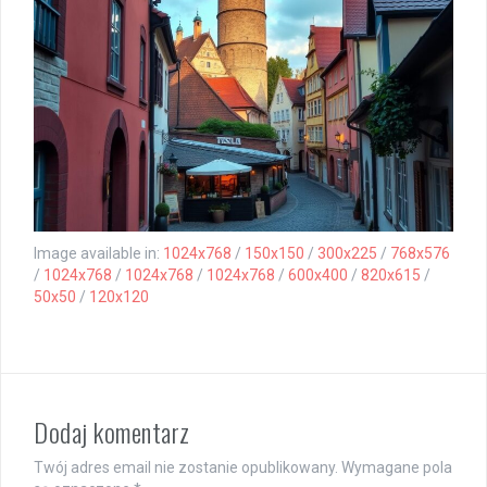
Image available in:
1024x768
/
150x150
/
300x225
/
768x576
/
1024x768
/
1024x768
/
1024x768
/
600x400
/
820x615
/
50x50
/
120x120
Dodaj komentarz
Twój adres email nie zostanie opublikowany.
Wymagane pola