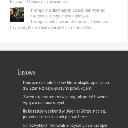
Hiszpanii? Casas de vacaciones, …
Trampolina dla małych dzieci: Jak wybrać
najlepszą i bezpieczną zabawkę
Trampolina to doskonała forma aktywności
fizycznej, która zapewnia dzieciom mnóstwo …
Losowe
Podróże dla miłośników filmu: eksploruj miejsca
związane z największymi produkcjami
Zwiedzaj, ucz się, rozwijaj się: jak podróżowanie
wpływa na nasz umysł
Ile kosztuje weekend w Jeleniej Górze: nocleg,
jedzenie i atrakcje krok po budżecie
5 niezwykłych festiwali muzycznych w Europie