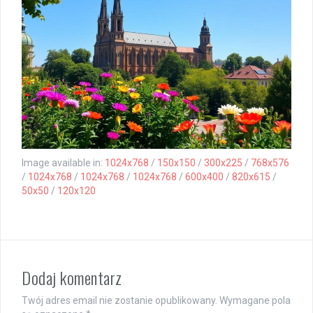
Image available in:
1024x768
/
150x150
/
300x225
/
768x576
/
1024x768
/
1024x768
/
1024x768
/
600x400
/
820x615
/
50x50
/
120x120
Dodaj komentarz
Twój adres email nie zostanie opublikowany.
Wymagane pola