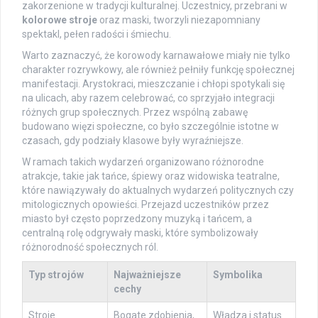
zakorzenione w tradycji kulturalnej. Uczestnicy, przebrani w
kolorowe stroje
oraz maski, tworzyli niezapomniany
spektakl, pełen radości i śmiechu.
Warto zaznaczyć, że korowody karnawałowe miały nie tylko
charakter rozrywkowy, ale również pełniły funkcję społecznej
manifestacji. Arystokraci, mieszczanie i chłopi spotykali się
na ulicach, aby razem celebrować, co sprzyjało integracji
różnych grup społecznych. Przez wspólną zabawę
budowano więzi społeczne, co było szczególnie istotne w
czasach, gdy podziały klasowe były wyraźniejsze.
W ramach takich wydarzeń organizowano różnorodne
atrakcje, takie jak tańce, śpiewy oraz widowiska teatralne,
które nawiązywały do aktualnych wydarzeń politycznych czy
mitologicznych opowieści. Przejazd uczestników przez
miasto był często poprzedzony muzyką i tańcem, a
centralną rolę odgrywały maski, które symbolizowały
różnorodność społecznych ról.
Typ strojów
Najważniejsze
Symbolika
cechy
Stroje
Bogate zdobienia,
Władza i status