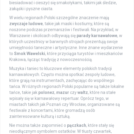
biesiadować i cieszyć się smakołykami, takimi jak śledzie,
zakąski i pyszne ciasta.
W wielu regionach Polski szczególne znaczenie mają
zwyczaje ludowe
, takie jak maski i kostiumy, które są
noszone podczas przemarszów i festiwali. Na przykład, w
Warszawie i okolicach odbywają się
parady karnawałowe
, w
których uczestnicy w barwnych strojach prezentują swoje
umiejętności taneczne i artystyczne. Inne znane wydarzenie
to
Smok Wawelski
, które przyciąga turystów i mieszkańców
Krakowa, łącząc tradycję z nowoczesnością.
Muzyka i taniec to kluczowe elementy polskich tradycji
karnawałowych. Często można spotkać zespoły ludowe,
które grają na instrumentach, zachęcając do wspólnego
tańca. W różnych regionach Polski popularne są także lokalne
tańce, takie jak
polonez
,
mazur
czy
waltz
, które na stałe
wpisały się w karnawałowy repertuar. Oprócz tego, w
miastach takich jak Poznań czy Wrocław, organizowane są
festiwale z koncertami, które gromadzą osób
zainteresowane kulturą i sztuką.
Nie można także zapomnieć o
pączkach
, które stały się
nieodłącznym symbolem ostatków. W tłusty czwartek,