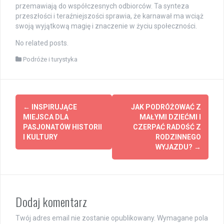
przemawiają do współczesnych odbiorców. Ta synteza
przeszłości i teraźniejszości sprawia, że karnawał ma wciąż
swoją wyjątkową magię i znaczenie w życiu społeczności.
No related posts.
Podróże i turystyka
Post
←
INSPIRUJĄCE
JAK PODRÓŻOWAĆ Z
navigation
MIEJSCA DLA
MAŁYMI DZIEĆMI I
PASJONATÓW HISTORII
CZERPAĆ RADOŚĆ Z
I KULTURY
RODZINNEGO
WYJAZDU?
→
Dodaj komentarz
Twój adres email nie zostanie opublikowany.
Wymagane pola