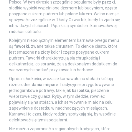
Polsce. W tym okresie szczególnie popularne były
pączki
,
słodkie wypieki wypełnione dżemem lub budyniem, często
posypane cukrem pudrem lub polane lukrem. Wolno nam je
spożywać szczególnie w Tłusty Czwartek, kiedy to zjada się
ich w dużych ilościach. Pączki są symbolem karnawałowej
radości i obfitości.
Kolejnym nieodłącznym elementem karnawałowego menu
są
faworki
, zwane także chrustem. To cienkie ciasto, które
jest smażone na złoty kolor i często posypane cukrem
pudrem. Faworki charakteryzują się chrupkością i
delikatnością, co sprawia, że są doskonałym dodatkiem do
wieczornych spotkań przy kawie lub herbacie.
Oprócz słodkości, w czasie karnawału na stołach królują
różnorodne
dania mięsne
. Tradycyjnie przygotowywano
jednogarnkowe potrawy, takie jak
karpatka
, pieczenie
wieprzowe czy gulasz. Ryby, w tym śledzie, również
pojawiały się na stołach, a ich serwowanie miało na celu
zapewnienie dostatku w nadchodzących miesiącach.
Karnawał to czas, kiedy rodziny spotykają się, by wspólnie
delektować się tymi specjałami.
Nie można zapomnieć o regionalnych tradycjach, które