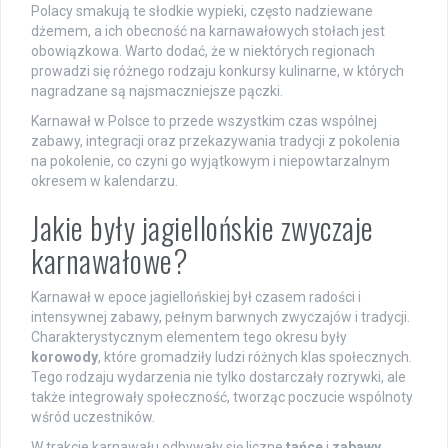
Polacy smakują te słodkie wypieki, często nadziewane
dżemem, a ich obecność na karnawałowych stołach jest
obowiązkowa. Warto dodać, że w niektórych regionach
prowadzi się różnego rodzaju konkursy kulinarne, w których
nagradzane są najsmaczniejsze pączki.
Karnawał w Polsce to przede wszystkim czas wspólnej
zabawy, integracji oraz przekazywania tradycji z pokolenia
na pokolenie, co czyni go wyjątkowym i niepowtarzalnym
okresem w kalendarzu.
Jakie były jagiellońskie zwyczaje
karnawałowe?
Karnawał w epoce jagiellońskiej był czasem radości i
intensywnej zabawy, pełnym barwnych zwyczajów i tradycji.
Charakterystycznym elementem tego okresu były
korowody
, które gromadziły ludzi różnych klas społecznych.
Tego rodzaju wydarzenia nie tylko dostarczały rozrywki, ale
także integrowały społeczność, tworząc poczucie wspólnoty
wśród uczestników.
W trakcie karnawału odbywały się liczne
tańce
i
zabawy
,