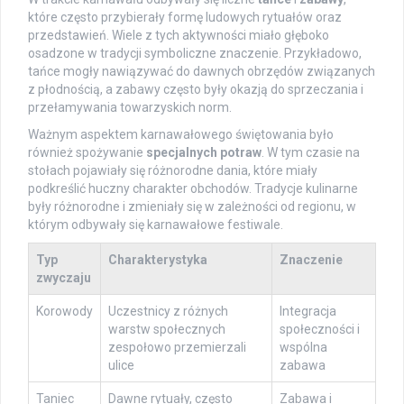
które często przybierały formę ludowych rytuałów oraz
przedstawień. Wiele z tych aktywności miało głęboko
osadzone w tradycji symboliczne znaczenie. Przykładowo,
tańce mogły nawiązywać do dawnych obrzędów związanych
z płodnością, a zabawy często były okazją do sprzeczania i
przełamywania towarzyskich norm.
Ważnym aspektem karnawałowego świętowania było
również spożywanie
specjalnych potraw
. W tym czasie na
stołach pojawiały się różnorodne dania, które miały
podkreślić huczny charakter obchodów. Tradycje kulinarne
były różnorodne i zmieniały się w zależności od regionu, w
którym odbywały się karnawałowe festiwale.
Typ
Charakterystyka
Znaczenie
zwyczaju
Korowody
Uczestnicy z różnych
Integracja
warstw społecznych
społeczności i
zespołowo przemierzali
wspólna
ulice
zabawa
Taniec
Dawne rytuały, często
Zabawa i