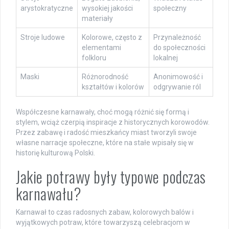
arystokratyczne
wysokiej jakości
społeczny
materiały
Stroje ludowe
Kolorowe, często z
Przynależność
elementami
do społeczności
folkloru
lokalnej
Maski
Różnorodność
Anonimowość i
kształtów i kolorów
odgrywanie ról
Współczesne karnawały, choć mogą różnić się formą i
stylem, wciąż czerpią inspiracje z historycznych korowodów.
Przez zabawę i radość mieszkańcy miast tworzyli swoje
własne narracje społeczne, które na stałe wpisały się w
historię kulturową Polski.
Jakie potrawy były typowe podczas
karnawału?
Karnawał to czas radosnych zabaw, kolorowych balów i
wyjątkowych potraw, które towarzyszą celebracjom w