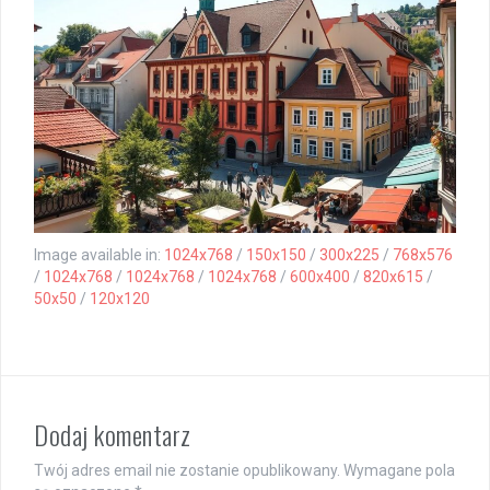
Image available in:
1024x768
/
150x150
/
300x225
/
768x576
/
1024x768
/
1024x768
/
1024x768
/
600x400
/
820x615
/
50x50
/
120x120
Dodaj komentarz
Twój adres email nie zostanie opublikowany.
Wymagane pola