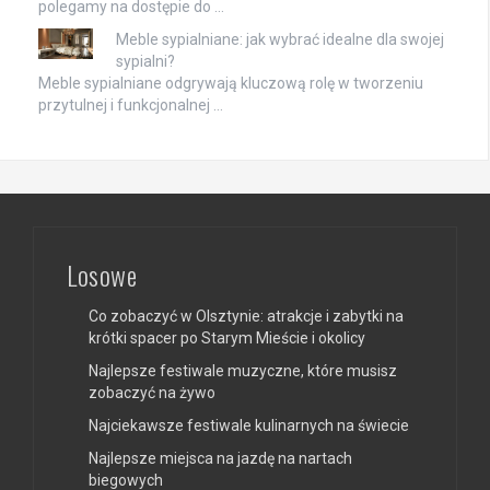
polegamy na dostępie do …
Meble sypialniane: jak wybrać idealne dla swojej
sypialni?
Meble sypialniane odgrywają kluczową rolę w tworzeniu
przytulnej i funkcjonalnej …
Losowe
Co zobaczyć w Olsztynie: atrakcje i zabytki na
krótki spacer po Starym Mieście i okolicy
Najlepsze festiwale muzyczne, które musisz
zobaczyć na żywo
Najciekawsze festiwale kulinarnych na świecie
Najlepsze miejsca na jazdę na nartach
biegowych