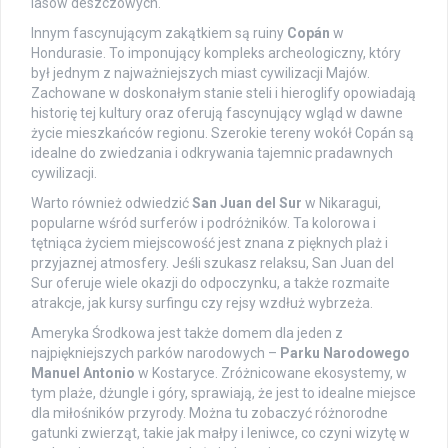
lasów deszczowych.
Innym fascynującym zakątkiem są ruiny
Copán
w
Hondurasie. To imponujący kompleks archeologiczny, który
był jednym z najważniejszych miast cywilizacji Majów.
Zachowane w doskonałym stanie steli i hieroglify opowiadają
historię tej kultury oraz oferują fascynujący wgląd w dawne
życie mieszkańców regionu. Szerokie tereny wokół Copán są
idealne do zwiedzania i odkrywania tajemnic pradawnych
cywilizacji.
Warto również odwiedzić
San Juan del Sur
w Nikaragui,
popularne wśród surferów i podróżników. Ta kolorowa i
tętniąca życiem miejscowość jest znana z pięknych plaż i
przyjaznej atmosfery. Jeśli szukasz relaksu, San Juan del
Sur oferuje wiele okazji do odpoczynku, a także rozmaite
atrakcje, jak kursy surfingu czy rejsy wzdłuż wybrzeża.
Ameryka Środkowa jest także domem dla jeden z
najpiękniejszych parków narodowych –
Parku Narodowego
Manuel Antonio
w Kostaryce. Zróżnicowane ekosystemy, w
tym plaże, dżungle i góry, sprawiają, że jest to idealne miejsce
dla miłośników przyrody. Można tu zobaczyć różnorodne
gatunki zwierząt, takie jak małpy i leniwce, co czyni wizytę w