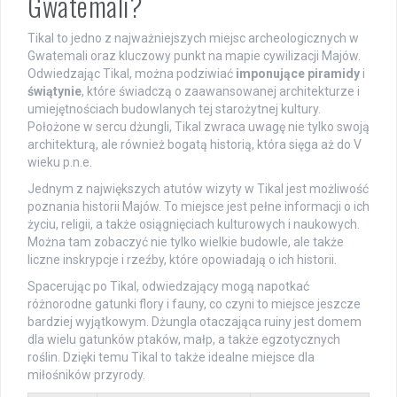
Gwatemali?
Tikal to jedno z najważniejszych miejsc archeologicznych w
Gwatemali oraz kluczowy punkt na mapie cywilizacji Majów.
Odwiedzając Tikal, można podziwiać
imponujące piramidy
i
świątynie
, które świadczą o zaawansowanej architekturze i
umiejętnościach budowlanych tej starożytnej kultury.
Położone w sercu dżungli, Tikal zwraca uwagę nie tylko swoją
architekturą, ale również bogatą historią, która sięga aż do V
wieku p.n.e.
Jednym z największych atutów wizyty w Tikal jest możliwość
poznania historii Majów. To miejsce jest pełne informacji o ich
życiu, religii, a także osiągnięciach kulturowych i naukowych.
Można tam zobaczyć nie tylko wielkie budowle, ale także
liczne inskrypcje i rzeźby, które opowiadają o ich historii.
Spacerując po Tikal, odwiedzający mogą napotkać
różnorodne gatunki flory i fauny, co czyni to miejsce jeszcze
bardziej wyjątkowym. Dżungla otaczająca ruiny jest domem
dla wielu gatunków ptaków, małp, a także egzotycznych
roślin. Dzięki temu Tikal to także idealne miejsce dla
miłośników przyrody.