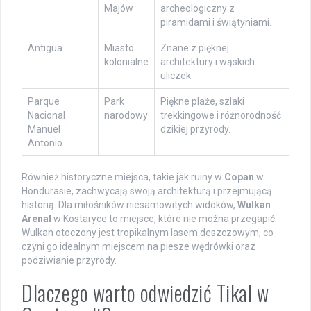
Majów
archeologiczny z
piramidami i świątyniami.
Antigua
Miasto
Znane z pięknej
kolonialne
architektury i wąskich
uliczek.
Parque
Park
Piękne plaże, szlaki
Nacional
narodowy
trekkingowe i różnorodność
Manuel
dzikiej przyrody.
Antonio
Również historyczne miejsca, takie jak ruiny w
Copan
w
Hondurasie, zachwycają swoją architekturą i przejmującą
historią. Dla miłośników niesamowitych widoków,
Wulkan
Arenal
w Kostaryce to miejsce, które nie można przegapić.
Wulkan otoczony jest tropikalnym lasem deszczowym, co
czyni go idealnym miejscem na piesze wędrówki oraz
podziwianie przyrody.
Dlaczego warto odwiedzić Tikal w