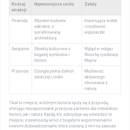
Rodzaj
Najważniejsze cechy
Zalety
atrakcji
Piramidy
Wysokie budowle
Imponujący widok
sakralne, z
i możliwość
wyrafinowaną
wspinaczki
architekturą
Świątynie
Obiekty kulturowe o
Wgląd w religię i
bogatej symbolice i
filozofię cywilizacji
historii
Majów
Przyroda
Dżungla pełna dzikich
Możliwość
zwierząt i roślin
aktywnego
obcowania z
naturą
Tikal to miejsce, w którym historia łączy się z przyrodą,
oferując niezapomniane przeżycia zarówno dla miłośników
historii, jak i natury. Każdy, kto zdecyduje się odwiedzić to
miejsce, z pewnością wróci z bogatymi wspomnieniami i
nowymi doświadczeniami, które zostaną z nim na zawsze.