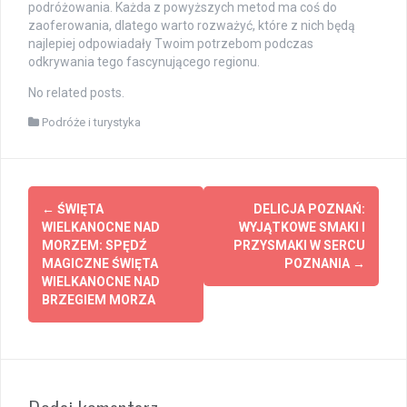
podróżowania. Każda z powyższych metod ma coś do
zaoferowania, dlatego warto rozważyć, które z nich będą
najlepiej odpowiadały Twoim potrzebom podczas
odkrywania tego fascynującego regionu.
No related posts.
Podróże i turystyka
Post
←
ŚWIĘTA
DELICJA POZNAŃ:
navigation
WIELKANOCNE NAD
WYJĄTKOWE SMAKI I
MORZEM: SPĘDŹ
PRZYSMAKI W SERCU
MAGICZNE ŚWIĘTA
POZNANIA
→
WIELKANOCNE NAD
BRZEGIEM MORZA