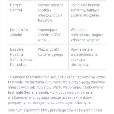
Parque
Główne miejsce
Kolonialne budynki,
Central
spotkań
fontanny, tętniące
mieszkańców i
życiem otoczenie.
turystów.
Katedra św.
Imponująca
Wspaniała
Jakuba
katedra z XVII
architektura, bogato
wieku.
zdobione wnętrze.
Bazylika
Ważny obiekt
Piękne detale
Nuestra
kultu religijnego.
architektoniczne,
Señora de los
spokojna
Remedios
atmosfera.
La Antigua to również miejsce, gdzie organizowane są liczne
festiwale i wydarzenia kulturowe, które przyciągają zarówno
miejscowych, jak i turystów. Warto wspomnieć o kolorowym
festiwalu Semana Santa
, który odbywa się w okresie
wielkanocnym i przyciąga rzesze uczestników dzięki
przepięknym procesjom oraz dekoracjom ulicznym.
Kolejnym aspektem, który przyciąga odwiedzających do La