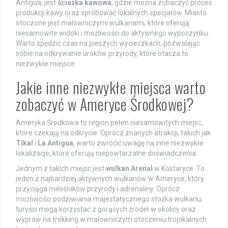
Antigua, jest
ścieżka kawowa
, gdzie można zobaczyć proces
produkcji kawy oraz spróbować lokalnych specjałów. Miasto
otoczone jest malowniczymi wulkanami, które oferują
niesamowite widoki i możliwości do aktywnego wypoczynku.
Warto spędzić czas na pieszych wycieczkach, pozwalając
sobie na odkrywanie uroków przyrody, które otacza to
niezwykłe miejsce.
Jakie inne niezwykłe miejsca warto
zobaczyć w Ameryce Środkowej?
Ameryka Środkowa to region pełen niesamowitych miejsc,
które czekają na odkrycie. Oprócz znanych atrakcji, takich jak
Tikal
i
La Antigua
, warto zwrócić uwagę na inne niezwykłe
lokalizacje, które oferują niepowtarzalne doświadczenia.
Jednym z takich miejsc jest
wulkan Arenal
w Kostaryce. To
jeden z najbardziej aktywnych wulkanów w Ameryce, który
przyciąga miłośników przyrody i adrenaliny. Oprócz
możliwości podziwiania majestatycznego stożka wulkanu,
turyści mogą korzystać z gorących źródeł w okolicy oraz
wypraw na trekking w malowniczym otoczeniu tropikalnych