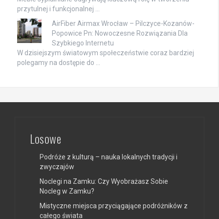
przytulnej i funkcjonalnej …
AirFiber Airmax Wrocław – Pilczyce-Kozanów-
Popowice Pn: Nowoczesne Rozwiązania Dla
Szybkiego Internetu
W dzisiejszym światowym społeczeństwie coraz bardziej
polegamy na dostępie do …
Losowe
Podróże z kulturą – nauka lokalnych tradycji i
zwyczajów
Noclegi na Zamku: Czy Wyobrażasz Sobie
Nocleg w Zamku?
Mistyczne miejsca przyciągające podróżników z
całego świata