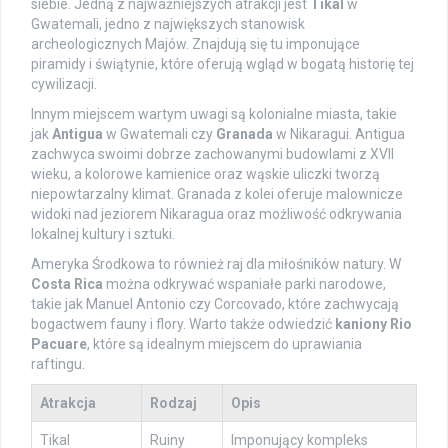
siebie. Jedną z najważniejszych atrakcji jest
Tikal
w
Gwatemali, jedno z największych stanowisk
archeologicznych Majów. Znajdują się tu imponujące
piramidy i świątynie, które oferują wgląd w bogatą historię tej
cywilizacji.
Innym miejscem wartym uwagi są kolonialne miasta, takie
jak
Antigua
w Gwatemali czy
Granada
w Nikaragui. Antigua
zachwyca swoimi dobrze zachowanymi budowlami z XVII
wieku, a kolorowe kamienice oraz wąskie uliczki tworzą
niepowtarzalny klimat. Granada z kolei oferuje malownicze
widoki nad jeziorem Nikaragua oraz możliwość odkrywania
lokalnej kultury i sztuki.
Ameryka Środkowa to również raj dla miłośników natury. W
Costa Rica
można odkrywać wspaniałe parki narodowe,
takie jak Manuel Antonio czy Corcovado, które zachwycają
bogactwem fauny i flory. Warto także odwiedzić
kaniony Rio
Pacuare
, które są idealnym miejscem do uprawiania
raftingu.
Atrakcja
Rodzaj
Opis
Tikal
Ruiny
Imponujący kompleks