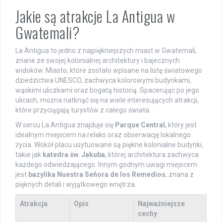
Jakie są atrakcje La Antigua w
Gwatemali?
La Antigua to jedno z najpiękniejszych miast w Gwatemali,
znane ze swojej kolonialnej architektury i bajecznych
widoków. Miasto, które zostało wpisane na listę światowego
dziedzictwa UNESCO, zachwyca kolorowymi budynkami,
wąskimi uliczkami oraz bogatą historią. Spacerując po jego
ulicach, można natknąć się na wiele interesujących atrakcji,
które przyciągają turystów z całego świata.
W sercu La Antigua znajduje się
Parque Central
, który jest
idealnym miejscem na relaks oraz obserwację lokalnego
życia. Wokół placu usytuowane są piękne kolonialne budynki,
takie jak
katedra św. Jakuba
, której architektura zachwyca
każdego odwiedzającego. Innym godnym uwagi miejscem
jest
bazylika Nuestra Señora de los Remedios
, znana z
pięknych detali i wyjątkowego wnętrza.
Atrakcja
Opis
Najważniejsze
cechy