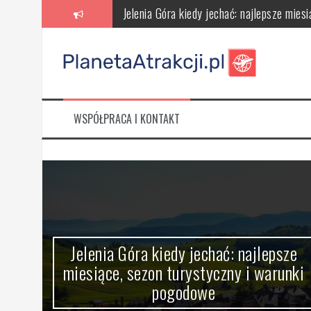
Skip
Jelenia Góra na weekend: kiedy warto i ja
to
content
Ile kosztuje weekend w Jeleniej Górze: noc
Jelenia Góra ile dni: dobry plan pobytu i 
Jelenia Góra co robić gdy pada – atrakcj
WSPÓŁPRACA I KONTAKT
Hammershus – największy średniowieczny
Jelenia Góra kiedy jechać: najlepsze
miesiące, sezon turystyczny i warunki
ć
pogodowe