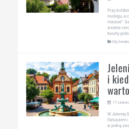
Przy krótki
noclegu, a 
mieście”. S
średnie cen
koszty jedze
City break
Jelen
i kie
warto
17 czerw
W Jeleniej 
Ratuszem i 
w jedną zwa