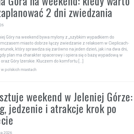
ia Góra na weekend: kiedy warto
 zaplanować 2 dni zwiedzania
026
niej Góry na weekend bywa mylony z „szybkim wypadkiem do
ymczasem miasto dobrze łączy zwiedzanie z relaksem w Cieplicach-
ierunek, który sprawdza się zarówno na jeden dzień, jak i na dwa dni,
dy plan ma charakter spacerowy i opiera się o bazę wypadową w
oraz Góry Izerskie. Kluczem do komfortu […]
i w polskich miastach
osztuje weekend w Jeleniej Górze:
g, jedzenie i atrakcje krok po
cie
ca 2026