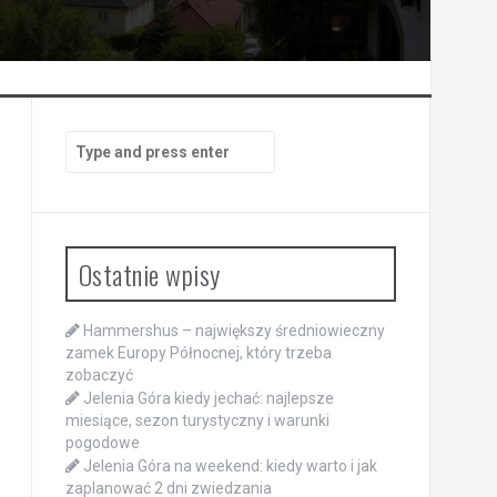
Search
for:
Ostatnie wpisy
Hammershus – największy średniowieczny
zamek Europy Północnej, który trzeba
zobaczyć
Jelenia Góra kiedy jechać: najlepsze
miesiące, sezon turystyczny i warunki
pogodowe
Jelenia Góra na weekend: kiedy warto i jak
zaplanować 2 dni zwiedzania