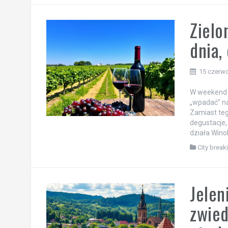
Zielo
dnia,
15 czerw
W weekend z
„wpadać” na
Zamiast teg
degustacje,
działa Wino
City break
Jelen
zwied