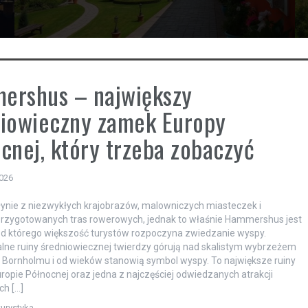
ershus – największy
iowieczny zamek Europy
cnej, który trzeba zobaczyć
2026
ynie z niezwykłych krajobrazów, malowniczych miasteczek i
przygotowanych tras rowerowych, jednak to właśnie Hammershus jest
d którego większość turystów rozpoczyna zwiedzanie wyspy.
ne ruiny średniowiecznej twierdzy górują nad skalistym wybrzeżem
Bornholmu i od wieków stanowią symbol wyspy. To największe ruiny
opie Północnej oraz jedna z najczęściej odwiedzanych atrakcji
ch […]
turystyka