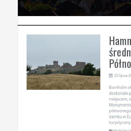
Hamm
średn
Półno
22 lipca 
Bornholm sł
doskonale 
miejscem, o
Monumental
północnego 
zamku w Eur
turystyczny
Podróże i 