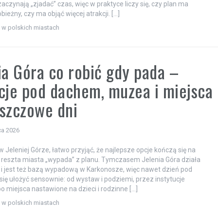
czynają „zjadać” czas, więc w praktyce liczy się, czy plan ma
ieżny, czy ma objąć więcej atrakcji. […]
i w polskich miastach
ia Góra co robić gdy pada –
cje pod dachem, muzea i miejsca
szczowe dni
ca 2026
w Jeleniej Górze, łatwo przyjąć, że najlepsze opcje kończą się na
reszta miasta „wypada” z planu. Tymczasem Jelenia Góra działa
 i jest też bazą wypadową w Karkonosze, więc nawet dzień pod
ię ułożyć sensownie: od wystaw i podziemi, przez instytucje
po miejsca nastawione na dzieci i rodzinne […]
i w polskich miastach