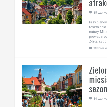
atrak
15 czerw
Przy planow
reszta dnia
natury. Mia
prowadzi od
Zdrój, aż po
City break
Zielo
miesi
sezo
14 czerw