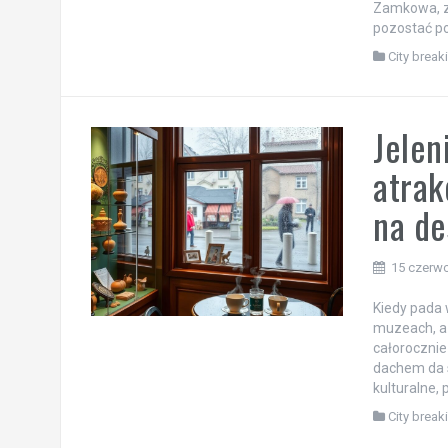
Zamkowa, za
pozostać pob
City break
Jelen
atrak
na de
15 czerw
Kiedy pada 
muzeach, a 
całorocznie
dachem da s
kulturalne, 
City break