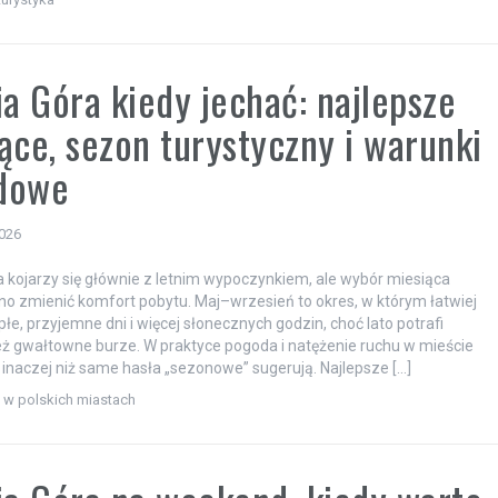
ia Góra kiedy jechać: najlepsze
ące, sezon turystyczny i warunki
dowe
2026
a kojarzy się głównie z letnim wypoczynkiem, ale wybór miesiąca
no zmienić komfort pobytu. Maj–wrzesień to okres, w którym łatwiej
epłe, przyjemne dni i więcej słonecznych godzin, choć lato potrafi
eż gwałtowne burze. W praktyce pogoda i natężenie ruchu w mieście
ę inaczej niż same hasła „sezonowe” sugerują. Najlepsze […]
i w polskich miastach