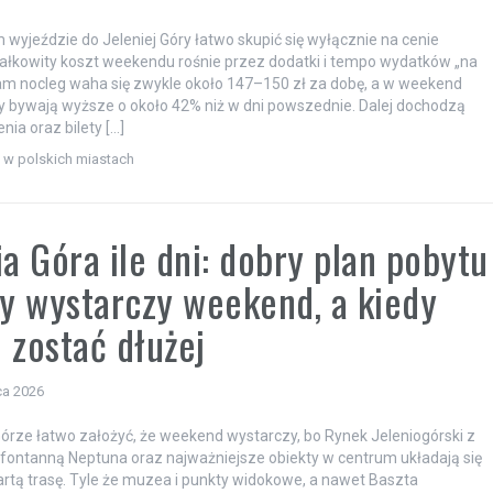
m wyjeździe do Jeleniej Góry łatwo skupić się wyłącznie na cenie
całkowity koszt weekendu rośnie przez dodatki i tempo wydatków „na
am nocleg waha się zwykle około 147–150 zł za dobę, a w weekend
y bywają wyższe o około 42% niż w dni powszednie. Dalej dochodzą
nia oraz bilety […]
i w polskich miastach
ia Góra ile dni: dobry plan pobytu
dy wystarczy weekend, a kiedy
 zostać dłużej
ca 2026
Górze łatwo założyć, że weekend wystarczy, bo Rynek Jeleniogórski z
fontanną Neptuna oraz najważniejsze obiekty w centrum układają się
rtą trasę. Tyle że muzea i punkty widokowe, a nawet Baszta