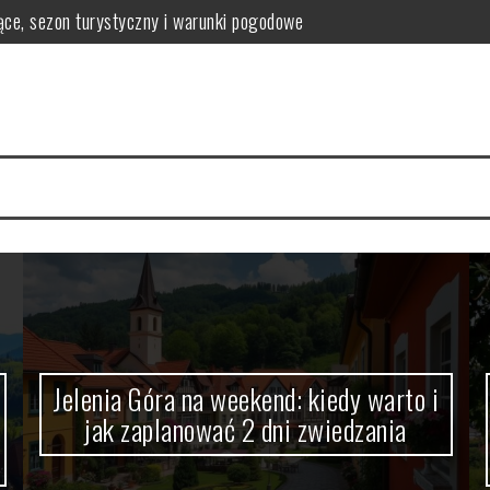
k zaplanować 2 dni zwiedzania
leg, jedzenie i atrakcje krok po budżecie
kiedy wystarczy weekend, a kiedy warto zostać dłużej
e pod dachem, muzea i miejsca na deszczowe dni
 zamek Europy Północnej, który trzeba zobaczyć
Jelenia Góra na weekend: kiedy warto i
jak zaplanować 2 dni zwiedzania