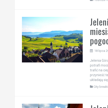
Jelen
miesi
pogo
18 lipca 
Jelenia Gór
potrafi moc
trafić na ci
przynieść t
układają si
City break