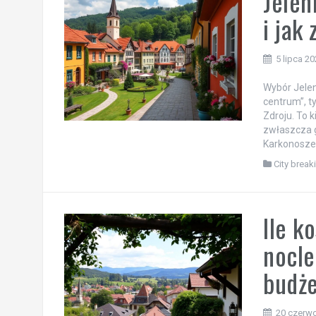
Jelen
i jak
5 lipca 2
Wybór Jele
centrum”, t
Zdroju. To k
zwłaszcza g
Karkonosze 
City break
Ile k
nocle
budże
20 czerw