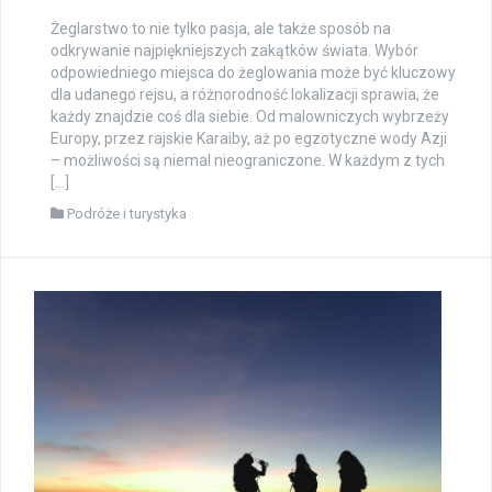
Żeglarstwo to nie tylko pasja, ale także sposób na
odkrywanie najpiękniejszych zakątków świata. Wybór
odpowiedniego miejsca do żeglowania może być kluczowy
dla udanego rejsu, a różnorodność lokalizacji sprawia, że
każdy znajdzie coś dla siebie. Od malowniczych wybrzeży
Europy, przez rajskie Karaiby, aż po egzotyczne wody Azji
– możliwości są niemal nieograniczone. W każdym z tych
[…]
Podróże i turystyka