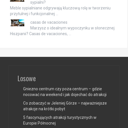
sypialni?
Meble sypialniane odgrywają kluczową rolę w tworzeniu
przytulnej i funkcjonalnej …
casas de vacaciones
Marzysz o idealnym wypoczynku w słonecznej
Hiszpanii? Casas de vacaciones, …
Losowe
Gniezno centrum czy poza centrum – gdzie
nocować na weekend i jak dojechać do atrakcji
Co zobaczyć w Jeleniej Górze – najważniejsze
atrakcje na krótki pobyt
5 fascynujących atrakcji turystycznych w
Europie Północnej