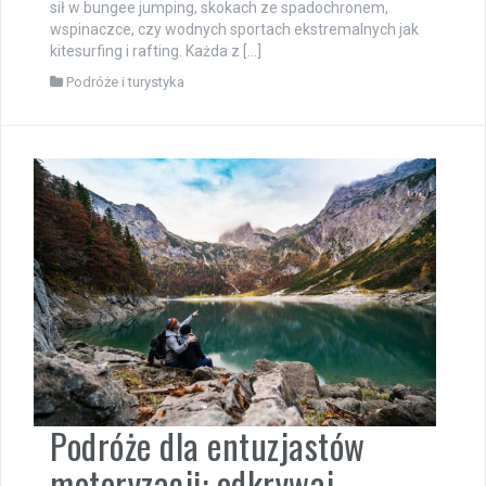
sił w bungee jumping, skokach ze spadochronem,
wspinaczce, czy wodnych sportach ekstremalnych jak
kitesurfing i rafting. Każda z […]
Podróże i turystyka
Podróże dla entuzjastów
motoryzacji: odkrywaj