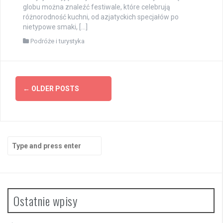
globu można znaleźć festiwale, które celebrują
różnorodność kuchni, od azjatyckich specjałów po
nietypowe smaki, […]
Podróże i turystyka
Posts
←
OLDER POSTS
navigation
Search
for:
Ostatnie wpisy