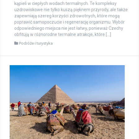
kąpieli w ciepłych wodach termalnych. Te kompleksy
uzdrowiskowe nie tylko kuszą pięknem przyrody, ale także
zapewniają szereg korzyści zdrowotnych, które mogą
poprawić samopoczucie i regenerację organizmu. Wybór
odpowiedniego miejsca nie jest łatwy, ponieważ Czechy
obfitują w różnorodne termalne atrakcje, które […]
Podróże i turystyka