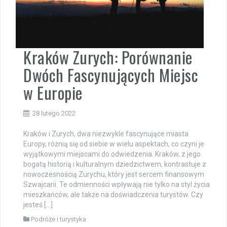
Kraków Zurych: Porównanie
Dwóch Fascynujących Miejsc
w Europie
28 lutego 2022
Kraków i Zurych, dwa niezwykle fascynujące miasta
Europy, różnią się od siebie w wielu aspektach, co czyni je
wyjątkowymi miejscami do odwiedzenia. Kraków, z jego
bogatą historią i kulturalnym dziedzictwem, kontrastuje z
nowoczesnością Zurychu, który jest sercem finansowym
Szwajcarii. Te odmienności wpływają nie tylko na styl życia
mieszkańców, ale także na doświadczenia turystów. Czy
jesteś […]
Podróże i turystyka