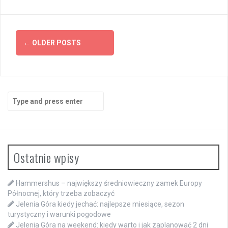
Posts
←
OLDER POSTS
navigation
Search
for:
Ostatnie wpisy
Hammershus – największy średniowieczny zamek Europy
Północnej, który trzeba zobaczyć
Jelenia Góra kiedy jechać: najlepsze miesiące, sezon
turystyczny i warunki pogodowe
Jelenia Góra na weekend: kiedy warto i jak zaplanować 2 dni