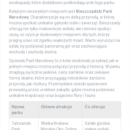
wodospady, które dodatkowo podkreślają urok tego parku.
Kolejnym niezwykłym miejscem jest
Bieszczadzki Park
Narodowy
. Charakteryzuje się on dziką przyrodą, w której
można spotkać unikalne gatunki roślin i zwierząt. Bieszczady
oferują nie tylko malownicze widoki, ale również spokój i
ciszę, co czyni je doskonałym miejscem dla tych, którzy
pragną uciec od zgiełku większych miast. Warto wyruszyć na
szlak, by podziwiać panoramę gór oraz zachwycające
wschody i zachody słońca.
Ojcowski Park Narodowy to z kolei doskonały przykład, jak w
jednym miejscu można połączyć przyrodę z historią. W parku
znajdują się liczne jaskinie, ruiny zamków oraz ciekawe
formy skalne, które przyciągają miłośników zarówno
przyrody, jak i kultury. Przemyślane ścieżki spacerowe
prowadzą przez urokliwe zakątki, gdzie można podziwiać
unikalne krajobrazy oraz bogactwo flory i fauny.
Nazwa
Główne atrakcje
Co oferuje
parku
Tatrzański
Wielka Krokiew,
Szlaki górskie,
Park
Morskie Oko, Dolina
piękne widoki,