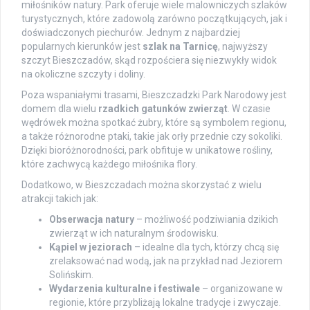
miłośników natury. Park oferuje wiele malowniczych szlaków
turystycznych, które zadowolą zarówno początkujących, jak i
doświadczonych piechurów. Jednym z najbardziej
popularnych kierunków jest
szlak na Tarnicę
, najwyższy
szczyt Bieszczadów, skąd rozpościera się niezwykły widok
na okoliczne szczyty i doliny.
Poza wspaniałymi trasami, Bieszczadzki Park Narodowy jest
domem dla wielu
rzadkich gatunków zwierząt
. W czasie
wędrówek można spotkać żubry, które są symbolem regionu,
a także różnorodne ptaki, takie jak orły przednie czy sokoliki.
Dzięki bioróżnorodności, park obfituje w unikatowe rośliny,
które zachwycą każdego miłośnika flory.
Dodatkowo, w Bieszczadach można skorzystać z wielu
atrakcji takich jak:
Obserwacja natury
– możliwość podziwiania dzikich
zwierząt w ich naturalnym środowisku.
Kąpiel w jeziorach
– idealne dla tych, którzy chcą się
zrelaksować nad wodą, jak na przykład nad Jeziorem
Solińskim.
Wydarzenia kulturalne i festiwale
– organizowane w
regionie, które przybliżają lokalne tradycje i zwyczaje.