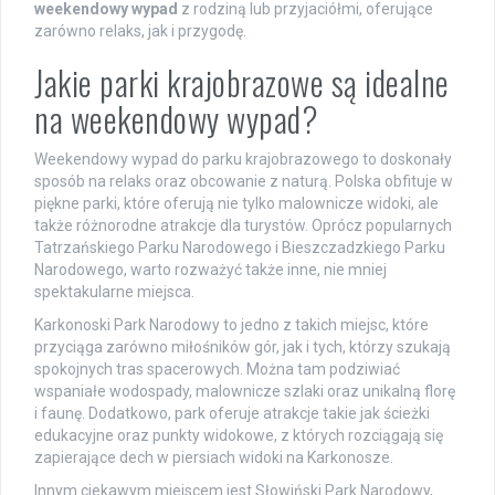
weekendowy wypad
z rodziną lub przyjaciółmi, oferujące
zarówno relaks, jak i przygodę.
Jakie parki krajobrazowe są idealne
na weekendowy wypad?
Weekendowy wypad do parku krajobrazowego to doskonały
sposób na relaks oraz obcowanie z naturą. Polska obfituje w
piękne parki, które oferują nie tylko malownicze widoki, ale
także różnorodne atrakcje dla turystów. Oprócz popularnych
Tatrzańskiego Parku Narodowego i Bieszczadzkiego Parku
Narodowego, warto rozważyć także inne, nie mniej
spektakularne miejsca.
Karkonoski Park Narodowy to jedno z takich miejsc, które
przyciąga zarówno miłośników gór, jak i tych, którzy szukają
spokojnych tras spacerowych. Można tam podziwiać
wspaniałe wodospady, malownicze szlaki oraz unikalną florę
i faunę. Dodatkowo, park oferuje atrakcje takie jak ścieżki
edukacyjne oraz punkty widokowe, z których rozciągają się
zapierające dech w piersiach widoki na Karkonosze.
Innym ciekawym miejscem jest Słowiński Park Narodowy,