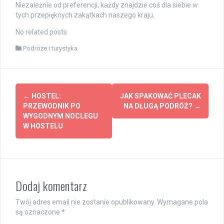
Niezależnie od preferencji, każdy znajdzie coś dla siebie w
tych przepięknych zakątkach naszego kraju.
No related posts.
Podróże i turystyka
Post
←
HOSTEL:
JAK SPAKOWAĆ PLECAK
navigation
PRZEWODNIK PO
NA DŁUGĄ PODRÓŻ?
→
WYGODNYM NOCLEGU
W HOSTELU
Dodaj komentarz
Twój adres email nie zostanie opublikowany.
Wymagane pola
są oznaczone
*