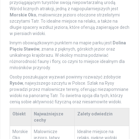
przyciągającym turystów swoją niepowtarzalną urodą.
Wśród licznych atrakcji, jedną z najpopularniejszych jest
Morskie Oko
, malownicze jezioro otoczone strzelistymi
szczytami Tatr. To idealne miejsce na relaks, a także na
długie spacery wzdłuż jeziora, które oferują zapierające dech
w piersiach widoki.
Innym obowiązkowym punktem na mapie parku jest
Dolina
Pięciu Stawów
, znana z pięknych, górskich jezior oraz
unikalnego krajobrazu. W okolicy można podziwiać
różnorodność fauny i flory, co czyni to miejsce idealnym dla
miłośników przyrody.
Osoby poszukujące wyzwań powinny rozważyć zdobycie
Rysów
, najwyższego szczytu w Polsce. Szlak na Rysy
prowadzi przez malownicze tereny, oferując niezapomniane
widoki na panoramę Tatr. To świetna opcja dla tych, którzy
cenią sobie aktywność fizyczną oraz niesamowite widoki.
Obiekt
Najważniejsze
Zalety odwiedzin
cechy
Morskie
Malownicze
Idealne miejsce na
Oko
jezioro, łatwy
relaks, piękne widoki