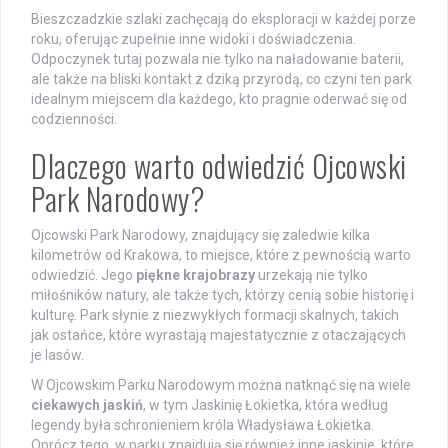
Bieszczadzkie szlaki zachęcają do eksploracji w każdej porze
roku, oferując zupełnie inne widoki i doświadczenia.
Odpoczynek tutaj pozwala nie tylko na naładowanie baterii,
ale także na bliski kontakt z dziką przyrodą, co czyni ten park
idealnym miejscem dla każdego, kto pragnie oderwać się od
codzienności.
Dlaczego warto odwiedzić Ojcowski
Park Narodowy?
Ojcowski Park Narodowy, znajdujący się zaledwie kilka
kilometrów od Krakowa, to miejsce, które z pewnością warto
odwiedzić. Jego
piękne krajobrazy
urzekają nie tylko
miłośników natury, ale także tych, którzy cenią sobie historię i
kulturę. Park słynie z niezwykłych formacji skalnych, takich
jak ostańce, które wyrastają majestatycznie z otaczających
je lasów.
W Ojcowskim Parku Narodowym można natknąć się na wiele
ciekawych jaskiń
, w tym Jaskinię Łokietka, która według
legendy była schronieniem króla Władysława Łokietka.
Oprócz tego, w parku znajdują się również inne jaskinie, które