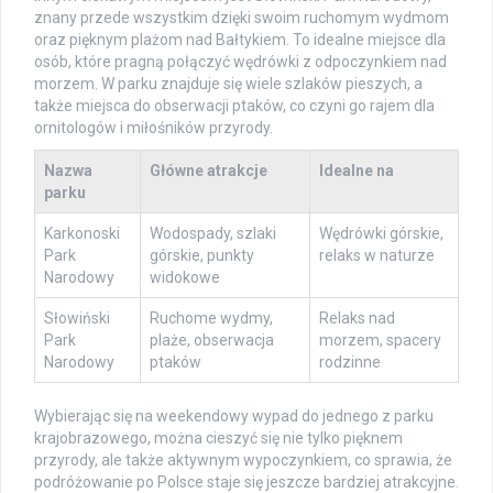
znany przede wszystkim dzięki swoim ruchomym wydmom
oraz pięknym plażom nad Bałtykiem. To idealne miejsce dla
osób, które pragną połączyć wędrówki z odpoczynkiem nad
morzem. W parku znajduje się wiele szlaków pieszych, a
także miejsca do obserwacji ptaków, co czyni go rajem dla
ornitologów i miłośników przyrody.
Nazwa
Główne atrakcje
Idealne na
parku
Karkonoski
Wodospady, szlaki
Wędrówki górskie,
Park
górskie, punkty
relaks w naturze
Narodowy
widokowe
Słowiński
Ruchome wydmy,
Relaks nad
Park
plaże, obserwacja
morzem, spacery
Narodowy
ptaków
rodzinne
Wybierając się na weekendowy wypad do jednego z parku
krajobrazowego, można cieszyć się nie tylko pięknem
przyrody, ale także aktywnym wypoczynkiem, co sprawia, że
podróżowanie po Polsce staje się jeszcze bardziej atrakcyjne.