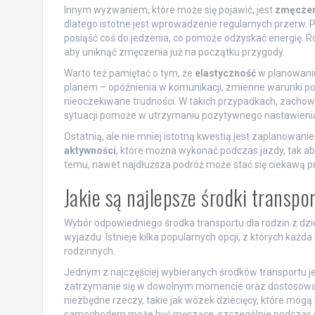
Innym wyzwaniem, które może się pojawić, jest
zmęczen
dlatego istotne jest wprowadzenie regularnych przerw. 
posiąść coś do jedzenia, co pomoże odzyskać energię. R
aby uniknąć zmęczenia już na początku przygody.
Warto też pamiętać o tym, że
elastyczność
w planowaniu
planem – opóźnienia w komunikacji, zmienne warunki 
nieoczekiwane trudności. W takich przypadkach, zachowa
sytuacji pomoże w utrzymaniu pozytywnego nastawieni
Ostatnią, ale nie mniej istotną kwestią jest zaplanowa
aktywności
, które można wykonać podczas jazdy, tak ab
temu, nawet najdłuższa podróż może stać się ciekawą p
Jakie są najlepsze środki transpo
Wybór odpowiedniego środka transportu dla rodzin z dzi
wyjazdu. Istnieje kilka popularnych opcji, z których każd
rodzinnych.
Jednym z najczęściej wybieranych środków transportu j
zatrzymanie się w dowolnym momencie oraz dostosowani
niezbędne rzeczy, takie jak wózek dziecięcy, które mog
samochodem może być męczące, szczególnie podczas dłu