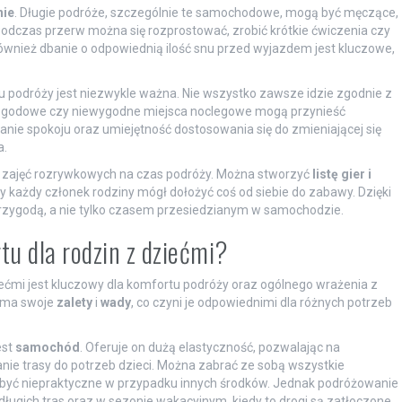
ie
. Długie podróże, szczególnie te samochodowe, mogą być męczące,
Podczas przerw można się rozprostować, zrobić krótkie ćwiczenia czy
ównież dbanie o odpowiednią ilość snu przed wyjazdem jest kluczowe,
 podróży jest niezwykle ważna. Nie wszystko zawsze idzie zgodnie z
pogodowe czy niewygodne miejsca noclegowe mogą przynieść
nie spokoju oraz umiejętność dostosowania się do zmieniającej się
a.
nie zajęć rozrywkowych na czas podróży. Można stworzyć
listę gier i
y każdy członek rodziny mógł dołożyć coś od siebie do zabawy. Dzięki
rzygodą, a nie tylko czasem przesiedzianym w samochodzie.
rtu dla rodzin z dziećmi?
ećmi jest kluczowy dla komfortu podróży oraz ogólnego wrażenia z
a ma swoje
zalety
i
wady
, co czyni je odpowiednimi dla różnych potrzeb
est
samochód
. Oferuje on dużą elastyczność, pozwalając na
e trasy do potrzeb dzieci. Można zabrać ze sobą wszystkie
ą być niepraktyczne w przypadku innych środków. Jednak podróżowanie
gich tras oraz w sezonie wakacyjnym, kiedy to drogi są zatłoczone.