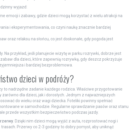
odzinny wyjazd:
ne emocji i zabawy, gdzie dzieci mogą korzystać z wielu atrakcji na
ania i eksperymentowania, co czyni naukę znacznie bardziej
baw oraz relaksu na słońcu, co jest doskonałe, gdy pogoda jest
Na przykład, jeśli planujecie wizytę w parku rozrywki, dobrze jest
a zabaw dla dzieci, które zapewnią rozrywkę, gdy deszcz pokrzyżuje
przyjemniejsza i bardziej bezproblemowa.
ństwo dzieci w podróży?
ży to nadrzędne zadanie każdego rodzica. Właściwe przygotowanie
 zarówno dla dzieci, jak i dorosłych. Jednym z najważniejszych
stosować do wieku oraz wagi dziecka. Foteliki powinny spełniać
amontowane w samochodzie. Regularne sprawdzanie pasów oraz stanu
t, ale przede wszystkim bezpieczeństwo podczas jazdy.
przerwy
. Dzięki nim dzieci mogą wyjść z auta, rozprostować nogi i
trasach. Przerwy co 2-3 godziny to dobry pomysł, aby uniknąć