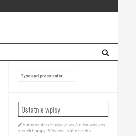
Search
for:
Ostatnie wpisy
Hammershus – największy średniowieczny
zamek Europy Północnej, który trzeba