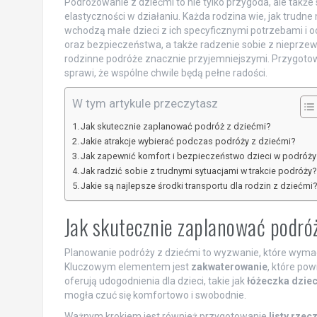
Podróżowanie z dziećmi to nie tylko przygoda, ale takż
elastyczności w działaniu. Każda rodzina wie, jak trud
wchodzą małe dzieci z ich specyficznymi potrzebami i 
oraz bezpieczeństwa, a także radzenie sobie z nieprze
rodzinne podróże znacznie przyjemniejszymi. Przygotowa
sprawi, że wspólne chwile będą pełne radości.
W tym artykule przeczytasz
Jak skutecznie zaplanować podróż z dziećmi?
Jakie atrakcje wybierać podczas podróży z dziećmi?
Jak zapewnić komfort i bezpieczeństwo dzieci w podróży
Jak radzić sobie z trudnymi sytuacjami w trakcie podróży?
Jakie są najlepsze środki transportu dla rodzin z dziećmi
Jak skutecznie zaplanować podró
Planowanie podróży z dziećmi to wyzwanie, które wyma
Kluczowym elementem jest
zakwaterowanie
, które po
oferują udogodnienia dla dzieci, takie jak
łóżeczka dzie
mogła czuć się komfortowo i swobodnie.
Ważnym krokiem jest również przygotowanie
listy rze