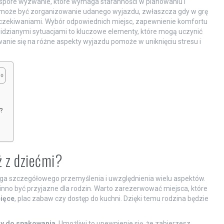
e spore wyzwanie, które wymaga staranności w planowaniu i
ne może być zorganizowanie udanego wyjazdu, zwłaszcza gdy w grę
oczekiwaniami. Wybór odpowiednich miejsc, zapewnienie komfortu
widzianymi sytuacjami to kluczowe elementy, które mogą uczynić
nie się na różne aspekty wyjazdu pomoże w uniknięciu stresu i
?
?
ż z dziećmi?
ga szczegółowego przemyślenia i uwzględnienia wielu aspektów.
winno być przyjazne dla rodzin. Warto zarezerwować miejsca, które
cięce
, plac zabaw czy dostęp do kuchni. Dzięki temu rodzina będzie
czy do spakowania
. Umożliwi to upewnienie się, że zabierzesz