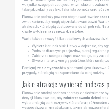
wszystko, czego potrzebujecie, w tym ulubione zabawki 
takie jak pieluchy czy leki. Taka lista pomoże uniknąć 
Planowanie podróży powinno obejmować również
czas 
zwiedzaniem, aby mogły się zrelaksować i bawić. Warto
atrakcjach, które będą dostosowane do ich potrzeb. Ni
chwile wytchnienia są niezwykle istotne.
Warto także rozważyć kilka dodatkowych wskazówek, kt
Wybierz kierunek bliski i łatwy w dojeździe, aby og
Podczas dłuższych przejazdów, planuj regularne p
Zabierz ze sobą przekąski oraz napoje, aby zaspoko
Stwórz interaktywne gry podróżne, które umilą cza
Pamiętaj, że
elastyczność
w planowaniu jest kluczowa.
przygody, które będą niezapomniane dla całej rodziny.
Jakie atrakcje wybierać podczas 
Planowanie atrakcji podczas podróży z dziećmi może by
decyzji. Kluczowe jest, aby
zainteresowania dzieci
oraz 
wyborem będą parki rozrywki, które oferują różnorodne zj
wyspecjalizowanymi atrakcjami, takimi jak muzea intera