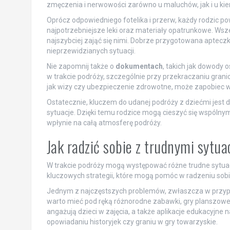
zmęczenia i nerwowości zarówno u maluchów, jak i u ki
Oprócz odpowiedniego fotelika i przerw, każdy rodzic p
najpotrzebniejsze leki oraz materiały opatrunkowe. Wszel
najszybciej zająć się nimi. Dobrze przygotowana aptecz
nieprzewidzianych sytuacji.
Nie zapomnij także o
dokumentach
, takich jak dowody 
w trakcie podróży, szczególnie przy przekraczaniu gra
jak wizy czy ubezpieczenie zdrowotne, może zapobiec w
Ostatecznie, kluczem do udanej podróży z dziećmi jest 
sytuacje. Dzięki temu rodzice mogą cieszyć się wspólnym
wpłynie na całą atmosferę podróży.
Jak radzić sobie z trudnymi sytu
W trakcie podróży mogą występować różne trudne sytuac
kluczowych strategii, które mogą pomóc w radzeniu sob
Jednym z najczęstszych problemów, zwłaszcza w przypa
warto mieć pod ręką różnorodne zabawki, gry planszowe 
angażują dzieci w zajęcia, a także aplikacje edukacyjne
opowiadaniu historyjek czy graniu w gry towarzyskie.