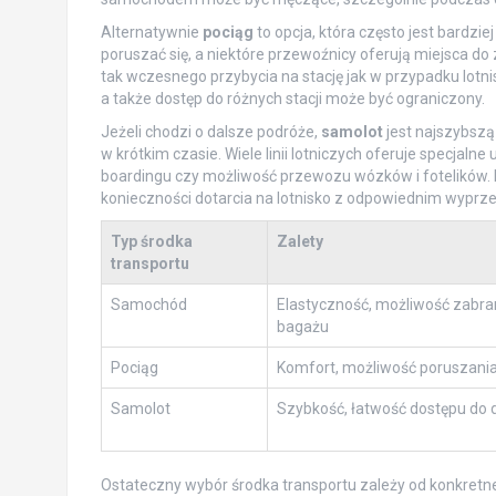
Alternatywnie
pociąg
to opcja, która często jest bardz
poruszać się, a niektóre przewoźnicy oferują miejsca
tak wczesnego przybycia na stację jak w przypadku lotnis
a także dostęp do różnych stacji może być ograniczony.
Jeżeli chodzi o dalsze podróże,
samolot
jest najszybszą
w krótkim czasie. Wiele linii lotniczych oferuje specjaln
boardingu czy możliwość przewozu wózków i fotelików. 
konieczności dotarcia na lotnisko z odpowiednim wyprz
Typ środka
Zalety
transportu
Samochód
Elastyczność, możliwość zabr
bagażu
Pociąg
Komfort, możliwość poruszania
Samolot
Szybkość, łatwość dostępu do d
Ostateczny wybór środka transportu zależy od konkretnej