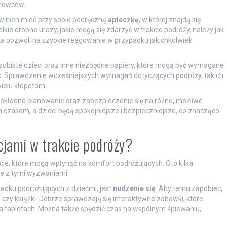
erowców.
owinien mieć przy sobie podręczną
apteczkę
, w której znajdą się
kie drobne urazy, jakie mogą się zdarzyć w trakcie podróży, należy jak
ka pozwoli na szybkie reagowanie w przypadku jakichkolwiek
osobiste dzieci oraz inne niezbędne papiery, które mogą być wymagane
nic. Sprawdzenie wcześniejszych wymagań dotyczących podróży, takich
ielu kłopotom.
dokładne planowanie oraz zabezpieczenie się na różne, możliwe
 czasem, a dzieci będą spokojniejsze i bezpieczniejsze, co znacząco
acjami w trakcie podróży?
je, które mogą wpłynąć na komfort podróżujących. Oto kilka
ie z tymi wyzwaniami.
dku podróżujących z dziećmi, jest
nudzenie się
. Aby temu zapobiec,
czy książki. Dobrze sprawdzają się interaktywne zabawki, które
 na tabletach. Można także spędzić czas na wspólnym śpiewaniu,