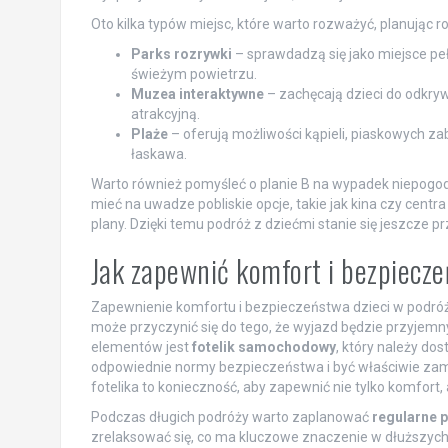
Oto kilka typów miejsc, które warto rozważyć, planując r
Parks rozrywki
– sprawdadzą się jako miejsce peł
świeżym powietrzu.
Muzea interaktywne
– zachęcają dzieci do odkryw
atrakcyjną.
Plaże
– oferują możliwości kąpieli, piaskowych za
łaskawa.
Warto również pomyśleć o planie B na wypadek niepogody. 
mieć na uwadze pobliskie opcje, takie jak kina czy centr
plany. Dzięki temu podróż z dziećmi stanie się jeszcze 
Jak zapewnić komfort i bezpiecze
Zapewnienie komfortu i bezpieczeństwa dzieci w podró
może przyczynić się do tego, że wyjazd będzie przyjemny
elementów jest
fotelik samochodowy
, który należy do
odpowiednie normy bezpieczeństwa i być właściwie z
fotelika to konieczność, aby zapewnić nie tylko komfor
Podczas długich podróży warto zaplanować
regularne 
zrelaksować się, co ma kluczowe znaczenie w dłuższych 