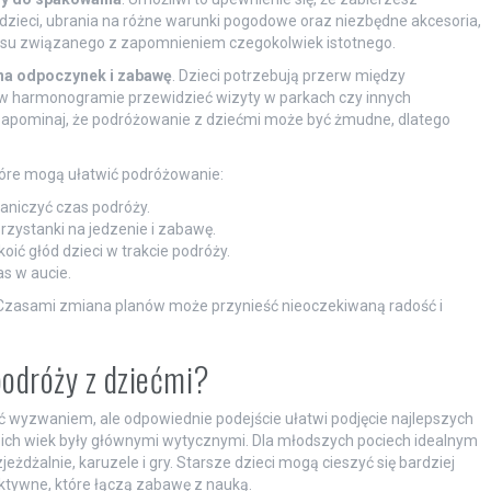
dzieci, ubrania na różne warunki pogodowe oraz niezbędne akcesoria,
stresu związanego z zapomnieniem czegokolwiek istotnego.
na odpoczynek i zabawę
. Dzieci potrzebują przerw między
 w harmonogramie przewidzieć wizyty w parkach czy innych
e zapominaj, że podróżowanie z dziećmi może być żmudne, dlatego
óre mogą ułatwić podróżowanie:
raniczyć czas podróży.
rzystanki na jedzenie i zabawę.
ić głód dzieci w trakcie podróży.
s w aucie.
 Czasami zmiana planów może przynieść nieoczekiwaną radość i
podróży z dziećmi?
ć wyzwaniem, ale odpowiednie podejście ułatwi podjęcie najlepszych
ich wiek były głównymi wytycznymi. Dla młodszych pociech idealnym
eżdżalnie, karuzele i gry. Starsze dzieci mogą cieszyć się bardziej
ktywne, które łączą zabawę z nauką.