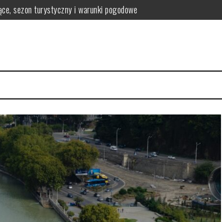
iące, sezon turystyczny i warunki pogodowe
k zaplanować 2 dni zwiedzania
leg, jedzenie i atrakcje krok po budżecie
kiedy wystarczy weekend, a kiedy warto zostać dłużej
e pod dachem, muzea i miejsca na deszczowe dni
 zamek Europy Północnej, który trzeba zobaczyć