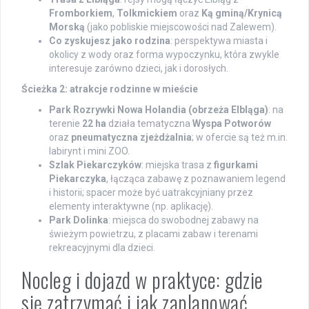
Fromborkiem
,
Tolkmickiem
oraz
Ką gminą/Krynicą
Morską
(jako pobliskie miejscowości nad Zalewem).
Co zyskujesz jako rodzina
: perspektywa miasta i
okolicy z wody oraz forma wypoczynku, która zwykle
interesuje zarówno dzieci, jak i dorosłych.
Ścieżka 2: atrakcje rodzinne w mieście
Park Rozrywki Nowa Holandia (obrzeża Elbląga)
: na
terenie
22 ha
działa tematyczna
Wyspa Potworów
oraz
pneumatyczna zjeżdżalnia
; w ofercie są też m.in.
labirynt i mini ZOO.
Szlak Piekarczyków
: miejska trasa z
figurkami
Piekarczyka
, łącząca zabawę z poznawaniem legend
i historii; spacer może być uatrakcyjniany przez
elementy interaktywne (np. aplikację).
Park Dolinka
: miejsca do swobodnej zabawy na
świeżym powietrzu, z placami zabaw i terenami
rekreacyjnymi dla dzieci.
Nocleg i dojazd w praktyce: gdzie
się zatrzymać i jak zaplanować