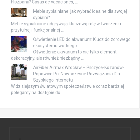
Hiszpanii? Casas de vacaciones, …
Meble sypialniane: jak wybrać idealne dla swojej
sypialni?
Meble sypialniane odgrywają kluczową rolę w tworzeniu
przytulnej i funkcjonalnej …
Oświetlenie LED do akwarium: Klucz do zdrowego
ekosystemu wodnego
Oświetlenie akwarium to nie tylko element
dekoracyjny, ale również niezbędny …
AirFiber Airmax Wrocław – Pilczyce-Kozanów-
Popowice Pn: Nowoczesne Rozwiązania Dla
Szybkiego Internetu
W dzisiejszym światowym społeczeństwie coraz bardziej
polegamy na dostępie do …