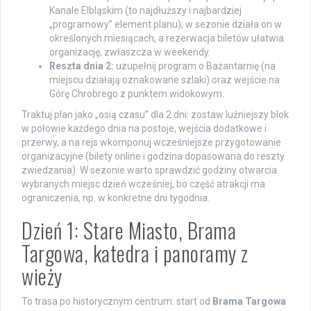
Kanale Elbląskim (to najdłuższy i najbardziej
„programowy” element planu); w sezonie działa on w
określonych miesiącach, a rezerwacja biletów ułatwia
organizację, zwłaszcza w weekendy.
Reszta dnia 2:
uzupełnij program o Bażantarnię (na
miejscu działają oznakowane szlaki) oraz wejście na
Górę Chrobrego z punktem widokowym.
Traktuj plan jako „osią czasu” dla 2 dni: zostaw luźniejszy blok
w połowie każdego dnia na postoje, wejścia dodatkowe i
przerwy, a na rejs wkomponuj wcześniejsze przygotowanie
organizacyjne (bilety online i godzina dopasowana do reszty
zwiedzania). W sezonie warto sprawdzić godziny otwarcia
wybranych miejsc dzień wcześniej, bo część atrakcji ma
ograniczenia, np. w konkretne dni tygodnia.
Dzień 1: Stare Miasto, Brama
Targowa, katedra i panoramy z
wieży
To trasa po historycznym centrum: start od
Brama Targowa