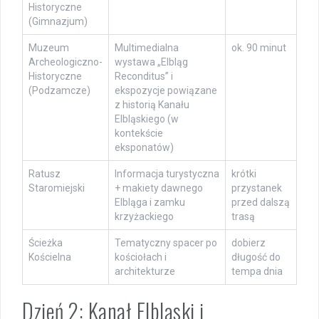
Historyczne
(Gimnazjum)
Muzeum
Multimedialna
ok. 90 minut
Archeologiczno-
wystawa „Elbląg
Historyczne
Reconditus” i
(Podzamcze)
ekspozycje powiązane
z historią Kanału
Elbląskiego (w
kontekście
eksponatów)
Ratusz
Informacja turystyczna
krótki
Staromiejski
+ makiety dawnego
przystanek
Elbląga i zamku
przed dalszą
krzyżackiego
trasą
Ścieżka
Tematyczny spacer po
dobierz
Kościelna
kościołach i
długość do
architekturze
tempa dnia
Dzień 2: Kanał Elbląski i