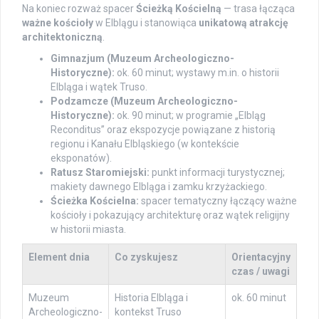
Na koniec rozważ spacer
Ścieżką Kościelną
— trasa łącząca
ważne kościoły
w Elblągu i stanowiąca
unikatową atrakcję
architektoniczną
.
Gimnazjum (Muzeum Archeologiczno-
Historyczne):
ok. 60 minut; wystawy m.in. o historii
Elbląga i wątek Truso.
Podzamcze (Muzeum Archeologiczno-
Historyczne):
ok. 90 minut; w programie „Elbląg
Reconditus” oraz ekspozycje powiązane z historią
regionu i Kanału Elbląskiego (w kontekście
eksponatów).
Ratusz Staromiejski:
punkt informacji turystycznej;
makiety dawnego Elbląga i zamku krzyżackiego.
Ścieżka Kościelna:
spacer tematyczny łączący ważne
kościoły i pokazujący architekturę oraz wątek religijny
w historii miasta.
Element dnia
Co zyskujesz
Orientacyjny
czas / uwagi
Muzeum
Historia Elbląga i
ok. 60 minut
Archeologiczno-
kontekst Truso