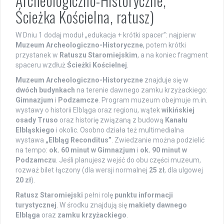
Archeologiczno-Historyczne,
Ścieżka Kościelna, ratusz)
W Dniu 1 dodaj moduł „edukacja + krótki spacer”: najpierw
Muzeum Archeologiczno-Historyczne
, potem krótki
przystanek w
Ratuszu Staromiejskim
, a na koniec fragment
spaceru wzdłuż
Ścieżki Kościelnej
.
Muzeum Archeologiczno-Historyczne
znajduje się w
dwóch budynkach
na terenie dawnego zamku krzyżackiego:
Gimnazjum
i
Podzamcze
. Program muzeum obejmuje m.in.
wystawy o historii Elbląga oraz regionu, wątek
wikińskiej
osady Truso
oraz historię związaną z budową
Kanału
Elbląskiego
i okolic. Osobno działa też multimedialna
wystawa
„Elbląg Reconditus”
. Zwiedzanie można podzielić
na tempo:
ok. 60 minut w Gimnazjum
i
ok. 90 minut w
Podzamczu
. Jeśli planujesz wejść do obu części muzeum,
rozważ bilet łączony (dla wersji normalnej
25 zł
, dla ulgowej
20 zł
).
Ratusz Staromiejski
pełni rolę
punktu informacji
turystycznej
. W środku znajdują się
makiety dawnego
Elbląga
oraz
zamku krzyżackiego
.