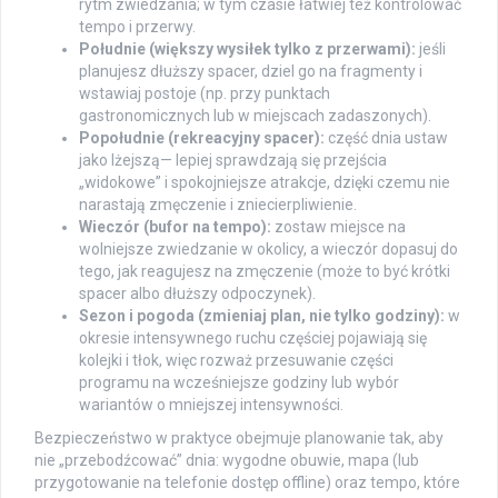
rytm zwiedzania; w tym czasie łatwiej też kontrolować
tempo i przerwy.
Południe (większy wysiłek tylko z przerwami):
jeśli
planujesz dłuższy spacer, dziel go na fragmenty i
wstawiaj postoje (np. przy punktach
gastronomicznych lub w miejscach zadaszonych).
Popołudnie (rekreacyjny spacer):
część dnia ustaw
jako lżejszą— lepiej sprawdzają się przejścia
„widokowe” i spokojniejsze atrakcje, dzięki czemu nie
narastają zmęczenie i zniecierpliwienie.
Wieczór (bufor na tempo):
zostaw miejsce na
wolniejsze zwiedzanie w okolicy, a wieczór dopasuj do
tego, jak reagujesz na zmęczenie (może to być krótki
spacer albo dłuższy odpoczynek).
Sezon i pogoda (zmieniaj plan, nie tylko godziny):
w
okresie intensywnego ruchu częściej pojawiają się
kolejki i tłok, więc rozważ przesuwanie części
programu na wcześniejsze godziny lub wybór
wariantów o mniejszej intensywności.
Bezpieczeństwo w praktyce obejmuje planowanie tak, aby
nie „przebodźcować” dnia: wygodne obuwie, mapa (lub
przygotowanie na telefonie dostęp offline) oraz tempo, które