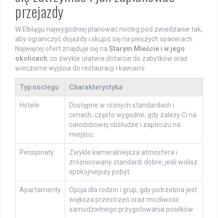
przejazdy
W Elblągu najwygodniej planować nocleg pod zwiedzanie tak,
aby ograniczyć dojazdy i skupić się na pieszych spacerach.
Najwięcej ofert znajduje się na
Starym Mieście i w jego
okolicach
, co zwykle ułatwia dotarcie do zabytków oraz
wieczorne wyjścia do restauracji i kawiarni.
Typ noclegu
Charakterystyka
Hotele
Dostępne w różnych standardach i
cenach; często wygodne, gdy zależy Ci na
całodobowej obsłudze i zapleczu na
miejscu.
Pensjonaty
Zwykle kameralniejsza atmosfera i
zróżnicowany standard; dobre, jeśli wolisz
spokojniejszy pobyt.
Apartamenty
Opcja dla rodzin i grup, gdy potrzebna jest
większa przestrzeń oraz możliwość
samodzielnego przygotowania posiłków.