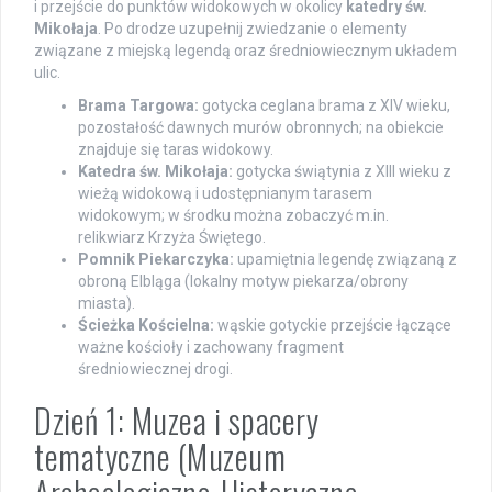
i przejście do punktów widokowych w okolicy
katedry św.
Mikołaja
. Po drodze uzupełnij zwiedzanie o elementy
związane z miejską legendą oraz średniowiecznym układem
ulic.
Brama Targowa:
gotycka ceglana brama z XIV wieku,
pozostałość dawnych murów obronnych; na obiekcie
znajduje się taras widokowy.
Katedra św. Mikołaja:
gotycka świątynia z XIII wieku z
wieżą widokową i udostępnianym tarasem
widokowym; w środku można zobaczyć m.in.
relikwiarz Krzyża Świętego.
Pomnik Piekarczyka:
upamiętnia legendę związaną z
obroną Elbląga (lokalny motyw piekarza/obrony
miasta).
Ścieżka Kościelna:
wąskie gotyckie przejście łączące
ważne kościoły i zachowany fragment
średniowiecznej drogi.
Dzień 1: Muzea i spacery
tematyczne (Muzeum