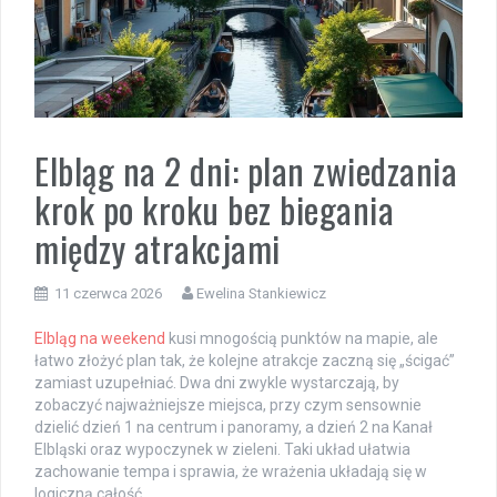
Elbląg na 2 dni: plan zwiedzania
krok po kroku bez biegania
między atrakcjami
11 czerwca 2026
Ewelina Stankiewicz
Elbląg na weekend
kusi mnogością punktów na mapie, ale
łatwo złożyć plan tak, że kolejne atrakcje zaczną się „ścigać”
zamiast uzupełniać. Dwa dni zwykle wystarczają, by
zobaczyć najważniejsze miejsca, przy czym sensownie
dzielić dzień 1 na centrum i panoramy, a dzień 2 na Kanał
Elbląski oraz wypoczynek w zieleni. Taki układ ułatwia
zachowanie tempa i sprawia, że wrażenia układają się w
logiczną całość.