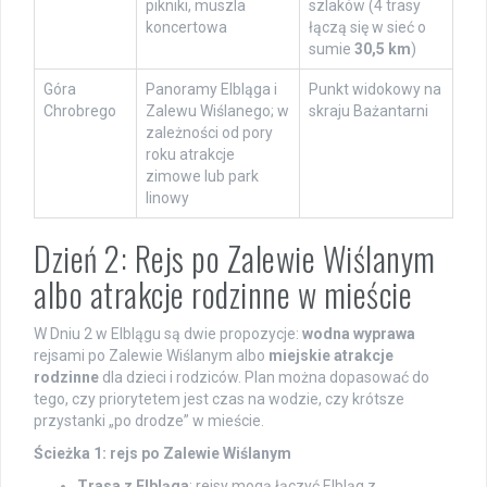
pikniki, muszla
szlaków (4 trasy
koncertowa
łączą się w sieć o
sumie
30,5 km
)
Góra
Panoramy Elbląga i
Punkt widokowy na
Chrobrego
Zalewu Wiślanego; w
skraju Bażantarni
zależności od pory
roku atrakcje
zimowe lub park
linowy
Dzień 2: Rejs po Zalewie Wiślanym
albo atrakcje rodzinne w mieście
W Dniu 2 w Elblągu są dwie propozycje:
wodna wyprawa
rejsami po Zalewie Wiślanym albo
miejskie atrakcje
rodzinne
dla dzieci i rodziców. Plan można dopasować do
tego, czy priorytetem jest czas na wodzie, czy krótsze
przystanki „po drodze” w mieście.
Ścieżka 1: rejs po Zalewie Wiślanym
Trasa z Elbląga
: rejsy mogą łączyć Elbląg z