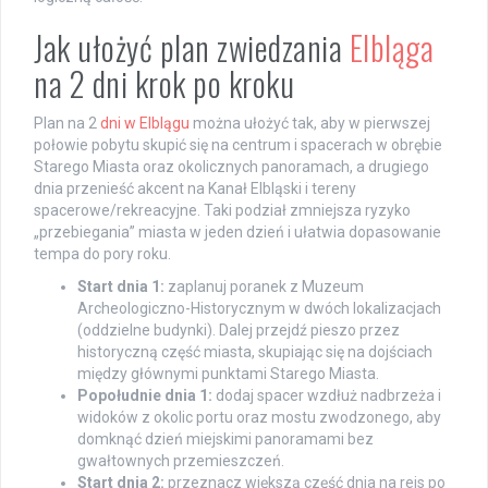
Jak ułożyć plan zwiedzania
Elbląga
na 2 dni krok po kroku
Plan na 2
dni w Elblągu
można ułożyć tak, aby w pierwszej
połowie pobytu skupić się na centrum i spacerach w obrębie
Starego Miasta oraz okolicznych panoramach, a drugiego
dnia przenieść akcent na Kanał Elbląski i tereny
spacerowe/rekreacyjne. Taki podział zmniejsza ryzyko
„przebiegania” miasta w jeden dzień i ułatwia dopasowanie
tempa do pory roku.
Start dnia 1:
zaplanuj poranek z Muzeum
Archeologiczno-Historycznym w dwóch lokalizacjach
(oddzielne budynki). Dalej przejdź pieszo przez
historyczną część miasta, skupiając się na dojściach
między głównymi punktami Starego Miasta.
Popołudnie dnia 1:
dodaj spacer wzdłuż nadbrzeża i
widoków z okolic portu oraz mostu zwodzonego, aby
domknąć dzień miejskimi panoramami bez
gwałtownych przemieszczeń.
Start dnia 2:
przeznacz większą część dnia na rejs po