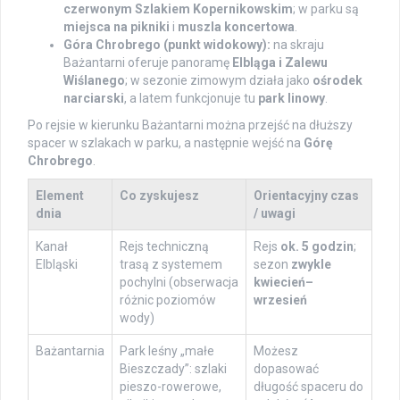
czerwonym Szlakiem Kopernikowskim
; w parku są
miejsca na pikniki
i
muszla koncertowa
.
Góra Chrobrego (punkt widokowy):
na skraju
Bażantarni oferuje panoramę
Elbląga i Zalewu
Wiślanego
; w sezonie zimowym działa jako
ośrodek
narciarski
, a latem funkcjonuje tu
park linowy
.
Po rejsie w kierunku Bażantarni można przejść na dłuższy
spacer w szlakach w parku, a następnie wejść na
Górę
Chrobrego
.
Element
Co zyskujesz
Orientacyjny czas
dnia
/ uwagi
Kanał
Rejs techniczną
Rejs
ok. 5 godzin
;
Elbląski
trasą z systemem
sezon
zwykle
pochylni (obserwacja
kwiecień–
różnic poziomów
wrzesień
wody)
Bażantarnia
Park leśny „małe
Możesz
Bieszczady”: szlaki
dopasować
pieszo-rowerowe,
długość spaceru do