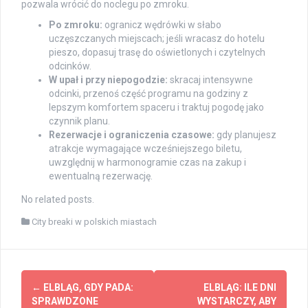
pozwala wrócić do noclegu po zmroku.
Po zmroku:
ogranicz wędrówki w słabo
uczęszczanych miejscach; jeśli wracasz do hotelu
pieszo, dopasuj trasę do oświetlonych i czytelnych
odcinków.
W upał i przy niepogodzie:
skracaj intensywne
odcinki, przenoś część programu na godziny z
lepszym komfortem spaceru i traktuj pogodę jako
czynnik planu.
Rezerwacje i ograniczenia czasowe:
gdy planujesz
atrakcje wymagające wcześniejszego biletu,
uwzględnij w harmonogramie czas na zakup i
ewentualną rezerwację.
No related posts.
City breaki w polskich miastach
Post
←
ELBLĄG, GDY PADA:
ELBLĄG: ILE DNI
navigation
SPRAWDZONE
WYSTARCZY, ABY