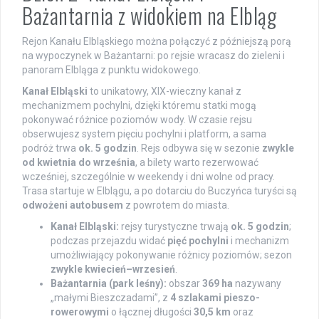
Bażantarnia z widokiem na Elbląg
Rejon Kanału Elbląskiego można połączyć z późniejszą porą
na wypoczynek w Bażantarni: po rejsie wracasz do zieleni i
panoram Elbląga z punktu widokowego.
Kanał Elbląski
to unikatowy, XIX-wieczny kanał z
mechanizmem pochylni, dzięki któremu statki mogą
pokonywać różnice poziomów wody. W czasie rejsu
obserwujesz system pięciu pochylni i platform, a sama
podróż trwa
ok. 5 godzin
. Rejs odbywa się w sezonie
zwykle
od kwietnia do września
, a bilety warto rezerwować
wcześniej, szczególnie w weekendy i dni wolne od pracy.
Trasa startuje w Elblągu, a po dotarciu do Buczyńca turyści są
odwożeni autobusem
z powrotem do miasta.
Kanał Elbląski:
rejsy turystyczne trwają
ok. 5 godzin
;
podczas przejazdu widać
pięć pochylni
i mechanizm
umożliwiający pokonywanie różnicy poziomów; sezon
zwykle kwiecień–wrzesień
.
Bażantarnia (park leśny):
obszar
369 ha
nazywany
„małymi Bieszczadami”, z
4 szlakami pieszo-
rowerowymi
o łącznej długości
30,5 km
oraz