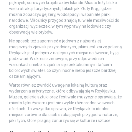
pięknych, surowych krajobrazów Islandii. Miasto leży blisko
wielu atrakcji turystycznych, takich jak Złoty Krąg, gdzie
można zobaczyć gejzery, wodospady i wspaniałe parki
narodowe. Miłośnicy przygód znajdą tu wiele możliwości do
organizacji wycieczek, w tym wyprawy na lodowiec czy
obserwację wielorybów.
Nie sposób też zapomnieć o jednym z najbardziej
magicznych zjawisk przyrodniczych, jakim jest zorzę polarną.
Reykjavik jest jednym z najlepszych miejsc na świecie, by ją
podziwiać. W okresie zimowym, przy odpowiednich
warunkach, niebo rozjaśnia się spektakularnym tańcem
kolorowych świateł, co czyni nocne niebo jeszcze bardziej
oszałamiającym.
Warto również zwrócić uwagę na lokalną kulturę oraz
wydarzenia artystyczne, które odbywają się w Reykjaviku.
Muzea, galerie sztuki oraz festiwale muzyczne sprawiają, że
miasto tętni życiem i jest niezwykle różnorodne w swoich
ofertach. To wszystko sprawia, że Reykjavik to idealne
miejsce zarówno dla osób szukających przygód w naturze,
jak i tych, które pragną zanurzyć się w kulturze i sztuce.