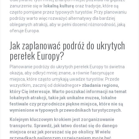
zanurzenie się w
lokalną kulturę
oraz tradycje, które są
często pomijane przez typowych turystów. Przy planowaniu
podróży warto więc rozważyć alternatywy dla bardziej
obleganych atrakcji, aby w pełni docenić różnorodność, jaką
oferuje Europa.
Jak zaplanować podróż do ukrytych
perełek Europy?
Planowanie podróży do ukrytych perełek Europy to świetna
okazja, aby odkryć mniej znane, a równie fascynujące
miejsca, które często umykają uwadze turystów. Przede
wszystkim, zacznij od dokładnego
r> zbadania regionu,
który Cię interesuje. Warto poszukać informacji na temat
lokalnych atrakcji, takie jak unikalne muzea, lokalne
festiwale czy przyrodnicze piękne miejsca, które nie są
wymienione w typowych przewodnikach turystycznych.
Kolejnym kluczowym krokiem jest zorganizowanie
transportu
. Sprawdź, jak łatwo dostać się do danego
miejsca oraz jak poruszać się po okolicy. W wielu
przypadkach najlepszym rozwiązaniem może być