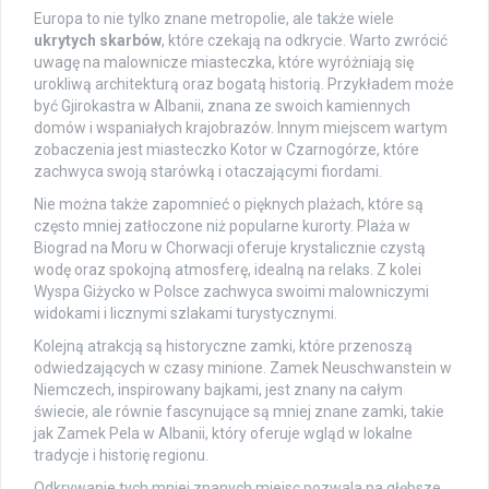
Europa to nie tylko znane metropolie, ale także wiele
ukrytych skarbów
, które czekają na odkrycie. Warto zwrócić
uwagę na malownicze miasteczka, które wyróżniają się
urokliwą architekturą oraz bogatą historią. Przykładem może
być Gjirokastra w Albanii, znana ze swoich kamiennych
domów i wspaniałych krajobrazów. Innym miejscem wartym
zobaczenia jest miasteczko Kotor w Czarnogórze, które
zachwyca swoją starówką i otaczającymi fiordami.
Nie można także zapomnieć o pięknych plażach, które są
często mniej zatłoczone niż popularne kurorty. Plaża w
Biograd na Moru w Chorwacji oferuje krystalicznie czystą
wodę oraz spokojną atmosferę, idealną na relaks. Z kolei
Wyspa Giżycko w Polsce zachwyca swoimi malowniczymi
widokami i licznymi szlakami turystycznymi.
Kolejną atrakcją są historyczne zamki, które przenoszą
odwiedzających w czasy minione. Zamek Neuschwanstein w
Niemczech, inspirowany bajkami, jest znany na całym
świecie, ale równie fascynujące są mniej znane zamki, takie
jak Zamek Pela w Albanii, który oferuje wgląd w lokalne
tradycje i historię regionu.
Odkrywanie tych mniej znanych miejsc pozwala na głębsze