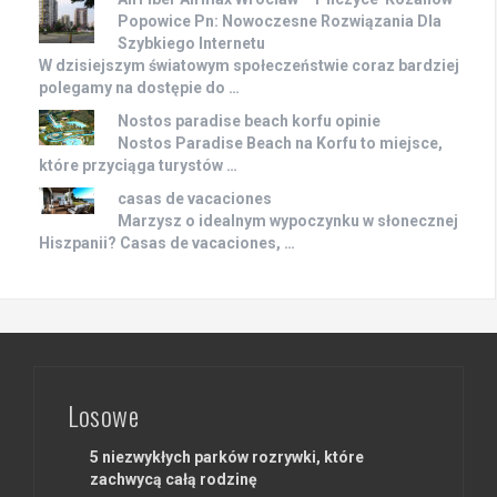
Popowice Pn: Nowoczesne Rozwiązania Dla
Szybkiego Internetu
W dzisiejszym światowym społeczeństwie coraz bardziej
polegamy na dostępie do …
Nostos paradise beach korfu opinie
Nostos Paradise Beach na Korfu to miejsce,
które przyciąga turystów …
casas de vacaciones
Marzysz o idealnym wypoczynku w słonecznej
Hiszpanii? Casas de vacaciones, …
Losowe
5 niezwykłych parków rozrywki, które
zachwycą całą rodzinę