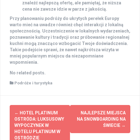
znaleźć najlepszą ofertę, ale pamiętaj, że niższa
cena nie zawsze idzie w parze z jakością.
Przy planowaniu podróży do ukrytych perełek Europy
warto mieć na uwadze również chęć interakcji z lokalną
społecznością. Uczestniczenie w lokalnych wydarzeniach,
poznawanie kultury i tradycji oraz próbowanie regionalnej
kuchni mogą znacząco wzbogacić Twoje doświadczenia.
Takie podejście sprawi, że nawet najkrótsza wizyta w
mniej popularnym miejscu da niezapomniane
wspomnienia.
No related posts.
Podróże i turystyka
Post
←
HOTEL PLATINUM
NAJLEPSZE MIEJSCA
navigation
OSTRÓDA: LUKSUSOWY
NA SNOWBOARDING NA
WYPOCZYNEK W
ŚWIECIE
→
HOTELU PLATINUM W
OSTRÓDZIE