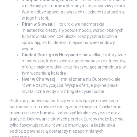
z nietkniętymi murami obronnymi to prawdziwy skarb.
Warto odbyć spacer po wąskich uliczkach i zatopić się
w jego historii.
Piran w Słowenii
– to urokliwe nadmorskie
miasteczko cieszy się popularnością wśród lokalnych
turystów. Malownicze uliczki oraz pyszna kuchnia
sprawiają, że to idealne miejsce na weekendowy
wypad.
Ciudad Rodrigo w Hiszpanii
– niewielkie, historyczne
miasteczko, które często zapomniane przez turystów,
oferuje piękne widoki oraz fascynującą architekturę, w
tym wspaniałą katedrę.
Hvar w Chorwacji
– mniej znana niż Dubrownik, ale
równie zachwycająca. Wyspa oferuje piękne plaże,
krystaliczne wody oraz bogate życie nocne.
Podczas planowania podróży warto włączyć do swojego
harmonogramu również mniej znane miejsca. Dzięki temu
można uniknąć tłumów i zobaczyć lokalne zwyczaje oraz
tradycje. Odkrywanie ukrytych perełek Europy może być nie
tylko fascynujące, ale również inspirujące, a każda taka
podróż z pewnością dostarczy niezapomnianych