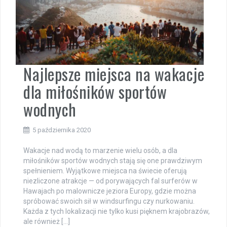
Najlepsze miejsca na wakacje
dla miłośników sportów
wodnych
5 października 2020
Wakacje nad wodą to marzenie wielu osób, a dla
miłośników sportów wodnych stają się one prawdziwym
spełnieniem. Wyjątkowe miejsca na świecie oferują
niezliczone atrakcje — od porywających fal surferów w
Hawajach po malownicze jeziora Europy, gdzie można
spróbować swoich sił w windsurfingu czy nurkowaniu.
Każda z tych lokalizacji nie tylko kusi pięknem krajobrazów,
ale również […]