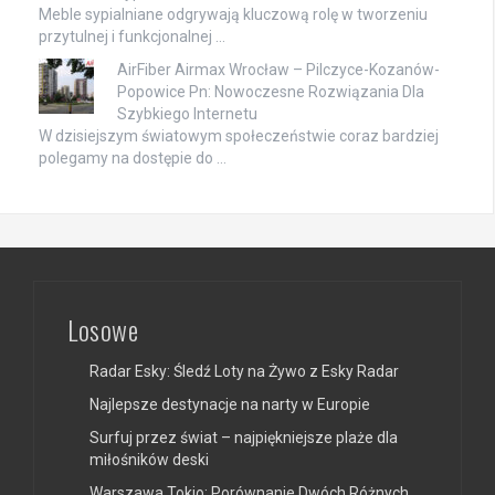
Meble sypialniane odgrywają kluczową rolę w tworzeniu
przytulnej i funkcjonalnej …
AirFiber Airmax Wrocław – Pilczyce-Kozanów-
Popowice Pn: Nowoczesne Rozwiązania Dla
Szybkiego Internetu
W dzisiejszym światowym społeczeństwie coraz bardziej
polegamy na dostępie do …
Losowe
Radar Esky: Śledź Loty na Żywo z Esky Radar
Najlepsze destynacje na narty w Europie
Surfuj przez świat – najpiękniejsze plaże dla
miłośników deski
Warszawa Tokio: Porównanie Dwóch Różnych