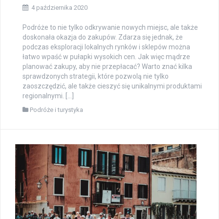
4 października 2020
Podróże to nie tylko odkrywanie nowych miejsc, ale także
doskonała okazja do zakupów. Zdarza się jednak, że
podczas eksploracji lokalnych rynków i sklepów można
łatwo wpaść w pułapki wysokich cen. Jak więc mądrze
planować zakupy, aby nie przepłacać? Warto znać kilka
sprawdzonych strategii, które pozwolą nie tylko
zaoszczędzić, ale także cieszyć się unikalnymi produktami
regionalnymi. […]
Podróże i turystyka