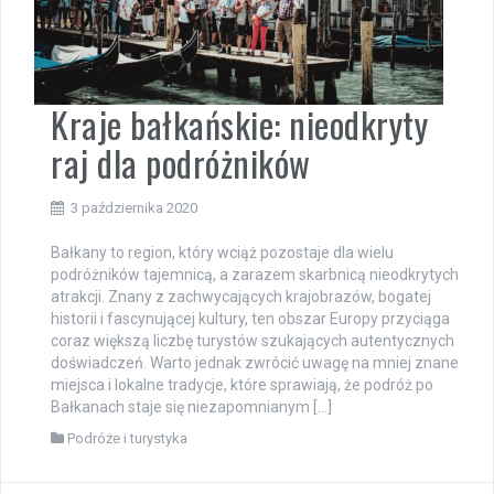
Kraje bałkańskie: nieodkryty
raj dla podróżników
3 października 2020
Bałkany to region, który wciąż pozostaje dla wielu
podróżników tajemnicą, a zarazem skarbnicą nieodkrytych
atrakcji. Znany z zachwycających krajobrazów, bogatej
historii i fascynującej kultury, ten obszar Europy przyciąga
coraz większą liczbę turystów szukających autentycznych
doświadczeń. Warto jednak zwrócić uwagę na mniej znane
miejsca i lokalne tradycje, które sprawiają, że podróż po
Bałkanach staje się niezapomnianym […]
Podróże i turystyka