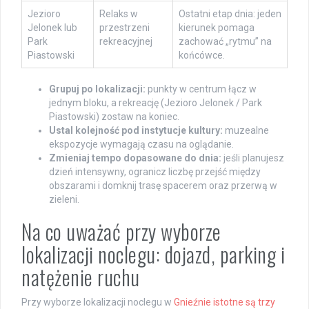
Jezioro
Relaks w
Ostatni etap dnia: jeden
Jelonek lub
przestrzeni
kierunek pomaga
Park
rekreacyjnej
zachować „rytmu” na
Piastowski
końcówce.
Grupuj po lokalizacji:
punkty w centrum łącz w
jednym bloku, a rekreację (Jezioro Jelonek / Park
Piastowski) zostaw na koniec.
Ustal kolejność pod instytucje kultury:
muzealne
ekspozycje wymagają czasu na oglądanie.
Zmieniaj tempo dopasowane do dnia:
jeśli planujesz
dzień intensywny, ogranicz liczbę przejść między
obszarami i domknij trasę spacerem oraz przerwą w
zieleni.
Na co uważać przy wyborze
lokalizacji noclegu: dojazd, parking i
natężenie ruchu
Przy wyborze lokalizacji noclegu w
Gnieźnie istotne są trzy