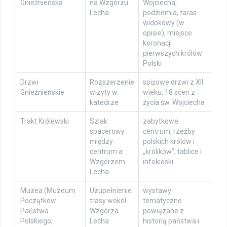
Gnieźnieńska
na Wzgórzu
Wojciecha,
Lecha
podziemia, taras
widokowy (w
opisie), miejsce
koronacji
pierwszych królów
Polski
Drzwi
Rozszerzenie
spiżowe drzwi z XII
Gnieźnieńskie
wizyty w
wieku, 18 scen z
katedrze
życia św. Wojciecha
Trakt Królewski
Szlak
zabytkowe
spacerowy
centrum, rzeźby
między
polskich królów i
centrum a
„królików”, tablice i
Wzgórzem
infokioski
Lecha
Muzea (Muzeum
Uzupełnienie
wystawy
Początków
trasy wokół
tematyczne
Państwa
Wzgórza
powiązane z
Polskiego,
Lecha
historią państwa i