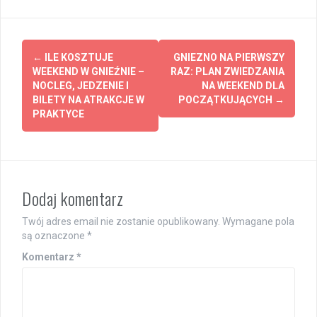
Post
←
ILE KOSZTUJE
GNIEZNO NA PIERWSZY
navigation
WEEKEND W GNIEŹNIE –
RAZ: PLAN ZWIEDZANIA
NOCLEG, JEDZENIE I
NA WEEKEND DLA
BILETY NA ATRAKCJE W
POCZĄTKUJĄCYCH
→
PRAKTYCE
Dodaj komentarz
Twój adres email nie zostanie opublikowany.
Wymagane pola
są oznaczone
*
Komentarz
*