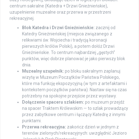
centrum sakralne (Katedra + Drzwi Gnieźnieńskie),
uzupełnienie muzealne oraz przerwa w przestrzeni
rekreacyjnej.
Blok Katedra i Drzwi Gnieźnieńskie:
zacznij od
Katedry Gnieźnieńskiej (miejsca związanego z
relikwiami św. Wojciecha i tradycją koronacji
pierwszych królów Polski), a potem dołóż Drzwi
Gnieźnieńskie. To centrum najbardziej „gęstych”
punktów, więc dobrze planować je jako pierwszy blok
dnia.
Muzealny uzupełnik:
po bloku sakralnym zaplanuj
wizytę w Muzeum Początków Państwa Polskiego,
które ma funkcję ekspozycyjną (w tym z artefaktami i
kontekstem początków państwa). Nastaw się na czas
potrzebny na spokojne przejście przez wystawy.
Dołączenie spaceru szlakiem:
po muzeum przejdź
na spacer Traktem Królewskim — to szlak prowadzący
przez zabytkowe centrum i łączący Katedrę z innymi
punktami.
Przerwa rekreacyjna:
zakończ dzień w jednym z
terenów zielonych/rekreacyjnych: uwzględnić Jezioro