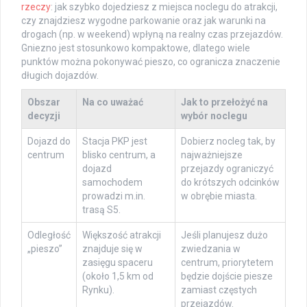
rzeczy
: jak szybko dojedziesz z miejsca noclegu do atrakcji,
czy znajdziesz wygodne parkowanie oraz jak warunki na
drogach (np. w weekend) wpłyną na realny czas przejazdów.
Gniezno jest stosunkowo kompaktowe, dlatego wiele
punktów można pokonywać pieszo, co ogranicza znaczenie
długich dojazdów.
Obszar
Na co uważać
Jak to przełożyć na
decyzji
wybór noclegu
Dojazd do
Stacja PKP jest
Dobierz nocleg tak, by
centrum
blisko centrum, a
najważniejsze
dojazd
przejazdy ograniczyć
samochodem
do krótszych odcinków
prowadzi m.in.
w obrębie miasta.
trasą S5.
Odległość
Większość atrakcji
Jeśli planujesz dużo
„pieszo”
znajduje się w
zwiedzania w
zasięgu spaceru
centrum, priorytetem
(około 1,5 km od
będzie dojście piesze
Rynku).
zamiast częstych
przejazdów.