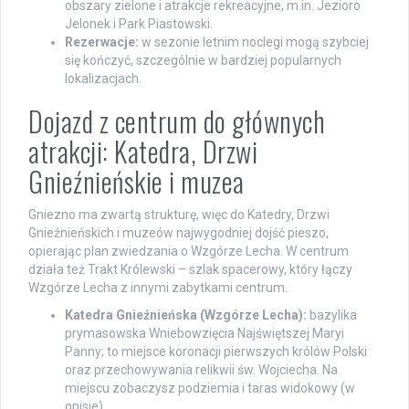
obszary zielone i atrakcje rekreacyjne, m.in. Jezioro
Jelonek i Park Piastowski.
Rezerwacje:
w sezonie letnim noclegi mogą szybciej
się kończyć, szczególnie w bardziej popularnych
lokalizacjach.
Dojazd z centrum do głównych
atrakcji: Katedra, Drzwi
Gnieźnieńskie i muzea
Gniezno ma zwartą strukturę, więc do Katedry, Drzwi
Gnieźnieńskich i muzeów najwygodniej dojść pieszo,
opierając plan zwiedzania o Wzgórze Lecha. W centrum
działa też Trakt Królewski – szlak spacerowy, który łączy
Wzgórze Lecha z innymi zabytkami centrum.
Katedra Gnieźnieńska (Wzgórze Lecha):
bazylika
prymasowska Wniebowzięcia Najświętszej Maryi
Panny; to miejsce koronacji pierwszych królów Polski
oraz przechowywania relikwii św. Wojciecha. Na
miejscu zobaczysz podziemia i taras widokowy (w
opisie).