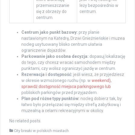
przemieszczanie
leży bezpośrednio w
się z obrzeży do
centrum.
centrum.
Centrum jako punkt bazowy:
przy planie
nastawionym na Katedrę, Drzwi Gnieźnieńskie i muzea
nocleg usytuowany blisko centrum ułatwia
ograniczenie dojazdów.
Parkowanie jako osobna decyzja:
dopasuj lokalizację
do tego, czy chcesz wracać samochodem między
punktami, czy wolisz ograniczyć jazdę w centrum.
Rezerwacja i dostępność:
jeśli wiesz, że przyjedziesz
w okresie wzmożonego ruchu (np. w
weekend),
sprawdź dostępność miejsca parkingowego lub
pobliskich parkingów przed przyjazdem.
Plan pod różne typy punktów:
nocleg dobierz tak, by
łatwo było przełączać się między strefą zabytkową i
muzealną a celami rekreacyjnymi w okolicy.
No related posts.
City breaki w polskich miastach