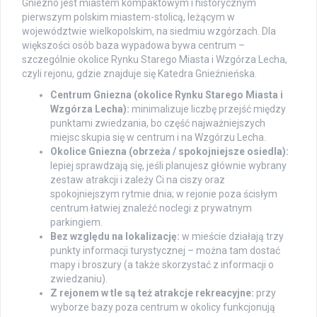
Gniezno jest miastem kompaktowym i historycznym
pierwszym polskim miastem-stolicą, leżącym w
województwie wielkopolskim, na siedmiu wzgórzach. Dla
większości osób baza wypadowa bywa centrum –
szczególnie okolice Rynku Starego Miasta i Wzgórza Lecha,
czyli rejonu, gdzie znajduje się Katedra Gnieźnieńska.
Centrum Gniezna (okolice Rynku Starego Miasta i
Wzgórza Lecha):
minimalizuje liczbę przejść między
punktami zwiedzania, bo część najważniejszych
miejsc skupia się w centrum i na Wzgórzu Lecha.
Okolice Gniezna (obrzeża / spokojniejsze osiedla):
lepiej sprawdzają się, jeśli planujesz głównie wybrany
zestaw atrakcji i zależy Ci na ciszy oraz
spokojniejszym rytmie dnia; w rejonie poza ścisłym
centrum łatwiej znaleźć noclegi z prywatnym
parkingiem.
Bez względu na lokalizację:
w mieście działają trzy
punkty informacji turystycznej – można tam dostać
mapy i broszury (a także skorzystać z informacji o
zwiedzaniu).
Z rejonem w tle są też atrakcje rekreacyjne:
przy
wyborze bazy poza centrum w okolicy funkcjonują