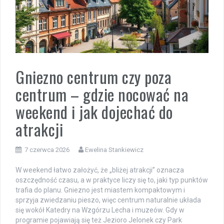
Gniezno centrum czy poza
centrum – gdzie nocować na
weekend i jak dojechać do
atrakcji
7 czerwca 2026
Ewelina Stankiewicz
W weekend łatwo założyć, że „bliżej atrakcji” oznacza
oszczędność czasu, a w praktyce liczy się to, jaki typ punktów
trafia do planu. Gniezno jest miastem kompaktowym i
sprzyja zwiedzaniu pieszo, więc centrum naturalnie układa
się wokół Katedry na Wzgórzu Lecha i muzeów. Gdy w
programie pojawiają się też Jezioro Jelonek czy Park