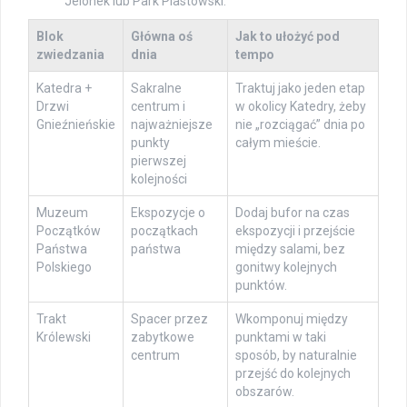
Jelonek lub Park Piastowski.
Blok
Główna oś
Jak to ułożyć pod
zwiedzania
dnia
tempo
Katedra +
Sakralne
Traktuj jako jeden etap
Drzwi
centrum i
w okolicy Katedry, żeby
Gnieźnieńskie
najważniejsze
nie „rozciągać” dnia po
punkty
całym mieście.
pierwszej
kolejności
Muzeum
Ekspozycje o
Dodaj bufor na czas
Początków
początkach
ekspozycji i przejście
Państwa
państwa
między salami, bez
Polskiego
gonitwy kolejnych
punktów.
Trakt
Spacer przez
Wkomponuj między
Królewski
zabytkowe
punktami w taki
centrum
sposób, by naturalnie
przejść do kolejnych
obszarów.