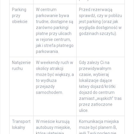
Parking
W centrum
Przed rezerwacją
przy
parkowanie bywa
sprawdź, czy w pobliżu
obiekcie
trudne; dostępne są
jest parking (oraz jak
zarówno parkingi
wygląda dostępność w
płatne przy ulicach
godzinach szczytu).
w rejonie centrum,
jak i strefa płatnego
parkowania.
Natężenie
W weekendy ruch w
Gdy zależy Ci na
ruchu
okolicy atrakcji
przewidywalnym
może być większy, a
czasie, wybieraj
to wydłuża
lokalizacje dające
przejazdy
łatwy dojazd/krótki
samochodem.
dojazd do centrum
zamiast „wąskich” tras
przez zatłoczone
ulice.
Transport
W mieście kursują
Komunikacja miejska
lokalny
autobusy miejskie,
może być planem B,
które ułatwiają
jeśli Twój nocleg nie