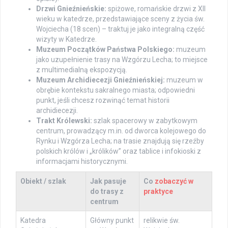
Drzwi Gnieźnieńskie:
spiżowe, romańskie drzwi z XII
wieku w katedrze, przedstawiające sceny z życia św.
Wojciecha (18 scen) – traktuj je jako integralną część
wizyty w Katedrze.
Muzeum Początków Państwa Polskiego:
muzeum
jako uzupełnienie trasy na Wzgórzu Lecha; to miejsce
z multimedialną ekspozycją.
Muzeum Archidiecezji Gnieźnieńskiej:
muzeum w
obrębie kontekstu sakralnego miasta; odpowiedni
punkt, jeśli chcesz rozwinąć temat historii
archidiecezji.
Trakt Królewski:
szlak spacerowy w zabytkowym
centrum, prowadzący m.in. od dworca kolejowego do
Rynku i Wzgórza Lecha; na trasie znajdują się rzeźby
polskich królów i „królików” oraz tablice i infokioski z
informacjami historycznymi.
Obiekt / szlak
Jak pasuje
Co
zobaczyć w
do trasy z
praktyce
centrum
Katedra
Główny punkt
relikwie św.