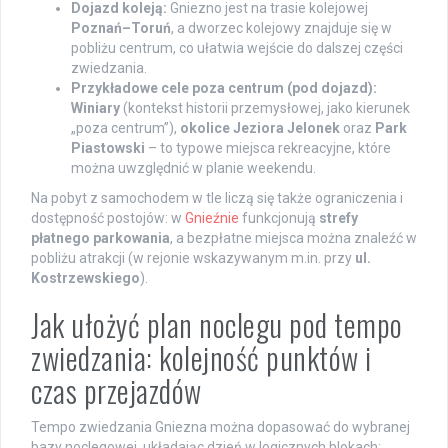
Dojazd koleją:
Gniezno jest na trasie kolejowej
Poznań–Toruń
, a dworzec kolejowy znajduje się w
pobliżu centrum, co ułatwia wejście do dalszej części
zwiedzania.
Przykładowe cele poza centrum (pod dojazd):
Winiary
(kontekst historii przemysłowej, jako kierunek
„poza centrum”),
okolice Jeziora Jelonek
oraz
Park
Piastowski
– to typowe miejsca rekreacyjne, które
można uwzględnić w planie weekendu.
Na pobyt z samochodem w tle liczą się także ograniczenia i
dostępność postojów: w
Gnieźnie
funkcjonują
strefy
płatnego parkowania
, a bezpłatne miejsca można znaleźć w
pobliżu atrakcji (w rejonie wskazywanym m.in. przy
ul.
Kostrzewskiego
).
Jak ułożyć plan noclegu pod tempo
zwiedzania: kolejność punktów i
czas przejazdów
Tempo zwiedzania Gniezna można dopasować do wybranej
bazy noclegowej, układając dzień w logicznych blokach: