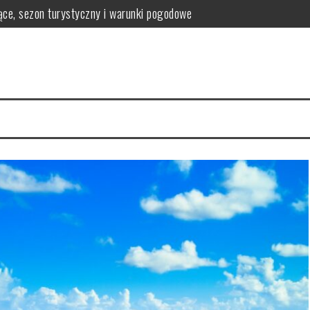
iące, sezon turystyczny i warunki pogodowe
k zaplanować 2 dni zwiedzania
leg, jedzenie i atrakcje krok po budżecie
kiedy wystarczy weekend, a kiedy warto zostać dłużej
e pod dachem, muzea i miejsca na deszczowe dni
 zamek Europy Północnej, który trzeba zobaczyć