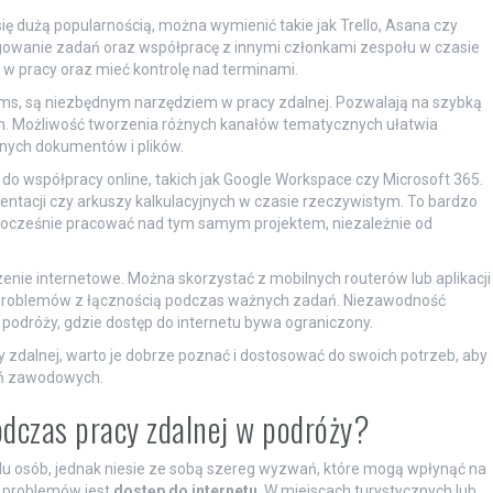
się dużą popularnością, można wymienić takie jak Trello, Asana czy
gowanie zadań oraz współpracę z innymi członkami zespołu w czasie
 w pracy oraz mieć kontrolę nad terminami.
eams, są niezbędnym narzędziem w pracy zdalnej. Pozwalają na szybką
ch. Możliwość tworzenia różnych kanałów tematycznych ułatwia
nych dokumentów i plików.
do współpracy online, takich jak Google Workspace czy Microsoft 365.
tacji czy arkuszy kalkulacyjnych w czasie rzeczywistym. To bardzo
nocześnie pracować nad tym samym projektem, niezależnie od
enie internetowe. Można skorzystać z mobilnych routerów lub aplikacji
 problemów z łącznością podczas ważnych zadań. Niezawodność
 podróży, gdzie dostęp do internetu bywa ograniczony.
 zdalnej, warto je dobrze poznać i dostosować do swoich potrzeb, aby
dań zawodowych.
dczas pracy zdalnej w podróży?
lu osób, jednak niesie ze sobą szereg wyzwań, które mogą wpłynąć na
h problemów jest
dostęp do internetu
. W miejscach turystycznych lub