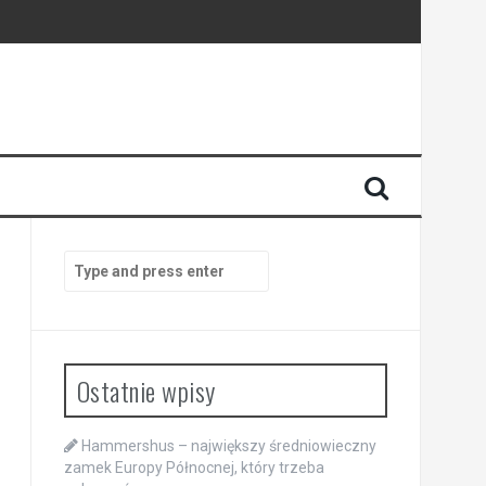
Search
for:
Ostatnie wpisy
Hammershus – największy średniowieczny
zamek Europy Północnej, który trzeba