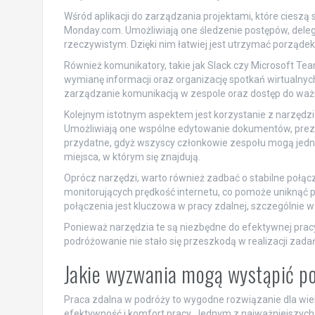
Wśród aplikacji do zarządzania projektami, które cieszą 
Monday.com. Umożliwiają one śledzenie postępów, dele
rzeczywistym. Dzięki nim łatwiej jest utrzymać porządek
Również komunikatory, takie jak Slack czy Microsoft T
wymianę informacji oraz organizację spotkań wirtualny
zarządzanie komunikacją w zespole oraz dostęp do waż
Kolejnym istotnym aspektem jest korzystanie z narzędzi 
Umożliwiają one wspólne edytowanie dokumentów, prezen
przydatne, gdyż wszyscy członkowie zespołu mogą jed
miejsca, w którym się znajdują.
Oprócz narzędzi, warto również zadbać o stabilne połącz
monitorujących prędkość internetu, co pomoże uniknąć
połączenia jest kluczowa w pracy zdalnej, szczególnie w
Ponieważ narzędzia te są niezbędne do efektywnej pracy
podróżowanie nie stało się przeszkodą w realizacji za
Jakie wyzwania mogą wystąpić po
Praca zdalna w podróży to wygodne rozwiązanie dla wie
efektywność i komfort pracy. Jednym z najważniejszyc