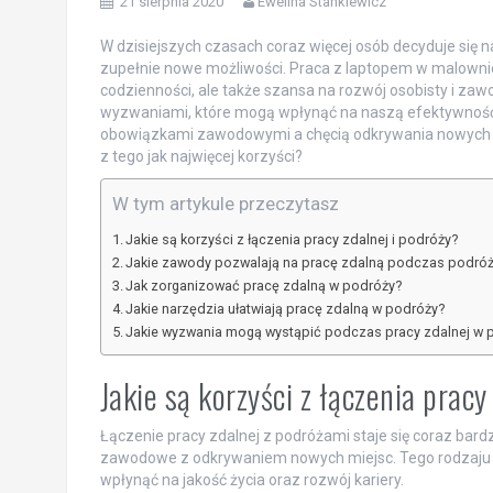
21 sierpnia 2020
Ewelina Stankiewicz
W dzisiejszych czasach coraz więcej osób decyduje się n
zupełnie nowe możliwości. Praca z laptopem w malownic
codzienności, ale także szansa na rozwój osobisty i zaw
wyzwaniami, które mogą wpłynąć na naszą efektywność.
obowiązkami zawodowymi a chęcią odkrywania nowych m
z tego jak najwięcej korzyści?
W tym artykule przeczytasz
Jakie są korzyści z łączenia pracy zdalnej i podróży?
Jakie zawody pozwalają na pracę zdalną podczas podró
Jak zorganizować pracę zdalną w podróży?
Jakie narzędzia ułatwiają pracę zdalną w podróży?
Jakie wyzwania mogą wystąpić podczas pracy zdalnej w 
Jakie są korzyści z łączenia pracy
Łączenie pracy zdalnej z podróżami staje się coraz bard
zawodowe z odkrywaniem nowych miejsc. Tego rodzaju s
wpłynąć na jakość życia oraz rozwój kariery.