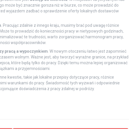
ego może być znacznie gorsza niż w biurze, co może prowadzić do
o przed wyjazdem zadbać o sprawdzenie oferty lokalnych dostawców
h
. Pracując zdalnie z innego kraju, musimy brać pod uwagę różnice
Może to prowadzić do konieczności pracy w nietypowych godzinach,
nimalizować te trudności, warto zorganizować harmonogram pracy,
pności współpracowników.
zy pracą a wypoczynkiem
. W nowym otoczeniu łatwo jest zapomnieć
a czasem wolnym. Ważne jest, aby tworzyć wyraźne granice, na przykład
ejsca, które będą tylko do pracy. Dzięki temu można lepiej organizować
ązkami a przyjemnościami.
ne kwestie, takie jak lokalne przepisy dotyczące pracy, różnice
nimi warunkami do pracy. Świadomość tych wyzwań i odpowiednie
cjonujące doświadczenia z pracy zdalnej w podróży.