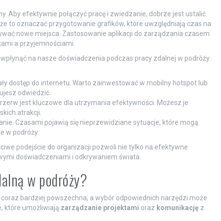
y. Aby efektywnie połączyć pracę i zwiedzanie, dobrze jest ustalić
oże to oznaczać przygotowanie grafików, które uwzględniają czas na
rywać nowe miejsca. Zastosowanie aplikacji do zarządzania czasem
ami a przyjemnościami.
 wpłynąć na nasze doświadczenia podczas pracy zdalnej w podróży.
ały dostęp do internetu. Warto zainwestować w mobilny hotspot lub
ujesz odwiedzić.
zerw jest kluczowe dla utrzymania efektywności. Możesz je
kich atrakcji.
nie. Czasami pojawią się nieprzewidziane sytuacje, które mogą
e w podróży.
iwe podejście do organizacji pozwoli nie tylko na efektywne
owymi doświadczeniami i odkrywaniem świata.
zdalną w podróży?
ię coraz bardziej powszechna, a wybór odpowiednich narzędzi może
, które umożliwiają
zarządzanie projektami
oraz
komunikację
z