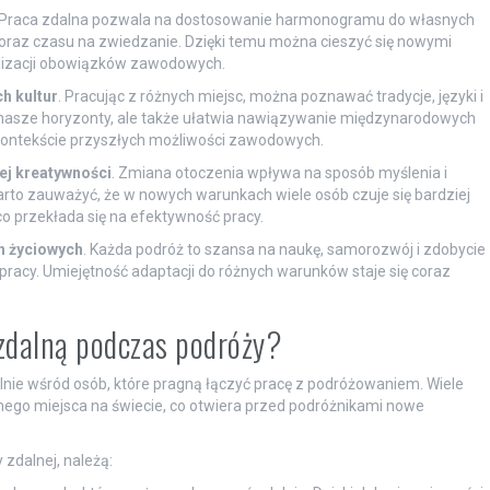
 Praca zdalna pozwala na dostosowanie harmonogramu do własnych
oraz czasu na zwiedzanie. Dzięki temu można cieszyć się nowymi
alizacji obowiązków zawodowych.
h kultur
. Pracując z różnych miejsc, można poznawać tradycje, języki i
ca nasze horyzonty, ale także ułatwia nawiązywanie międzynarodowych
kontekście przyszłych możliwości zawodowych.
j kreatywności
. Zmiana otoczenia wpływa na sposób myślenia i
rto zauważyć, że w nowych warunkach wiele osób czuje się bardziej
przekłada się na efektywność pracy.
h życiowych
. Każda podróż to szansa na naukę, samorozwój i zdobycie
pracy. Umiejętność adaptacji do różnych warunków staje się coraz
 zdalną podczas podróży?
ólnie wśród osób, które pragną łączyć pracę z podróżowaniem. Wiele
o miejsca na świecie, co otwiera przed podróżnikami nowe
 zdalnej, należą: