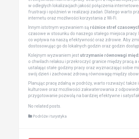
w odległych lokalizacjach jakość połączenia internetow
frustracji i opóźnień w realizacji zadań. Dlatego wart
internetu oraz możliwości korzystania z Wi-Fi.
Innym istotnym wyzwaniem są
różnice stref czasowyc
czasowe w stosunku do naszego stałego miejsca pracy. 
co wpływa na naszą efektywność oraz zdrowie. Aby zmi
dostosowując go do lokalnych godzin oraz godzin dostę
Kolejnym wyzwaniem jest
utrzymanie równowagi międ
o chwilach relaksu i przekroczyć granice między pracą 
ustalając stałe godziny pracy oraz wyznaczając sobie mi
swój dzień i zachować zdrową równowagę między obowi
Planując pracę zdalną w podróży, warto rozważyć także in
kulturowe oraz możliwości zakwaterowania z odpowied
przygotowanie pozwolą na bardziej efektywne i satysfak
No related posts.
Podróże i turystyka