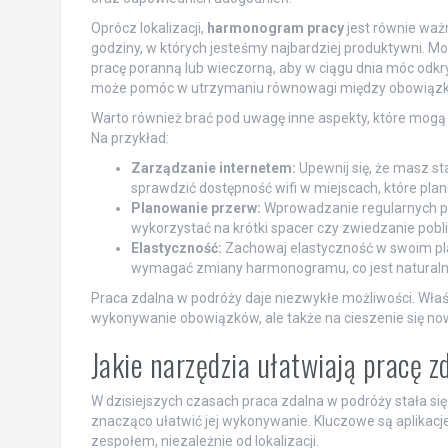
Oprócz lokalizacji,
harmonogram pracy
jest równie ważn
godziny, w których jesteśmy najbardziej produktywni. M
pracę poranną lub wieczorną, aby w ciągu dnia móc odk
może pomóc w utrzymaniu równowagi między obowiązk
Warto również brać pod uwagę inne aspekty, które mogą
Na przykład:
Zarządzanie internetem:
Upewnij się, że masz st
sprawdzić dostępność wifi w miejscach, które plan
Planowanie przerw:
Wprowadzanie regularnych pr
wykorzystać na krótki spacer czy zwiedzanie poblis
Elastyczność:
Zachowaj elastyczność w swoim pla
wymagać zmiany harmonogramu, co jest naturaln
Praca zdalna w podróży daje niezwykłe możliwości. Właśc
wykonywanie obowiązków, ale także na cieszenie się n
Jakie narzędzia ułatwiają pracę 
W dzisiejszych czasach praca zdalna w podróży stała s
znacząco ułatwić jej wykonywanie. Kluczowe są aplikacje
zespołem, niezależnie od lokalizacji.