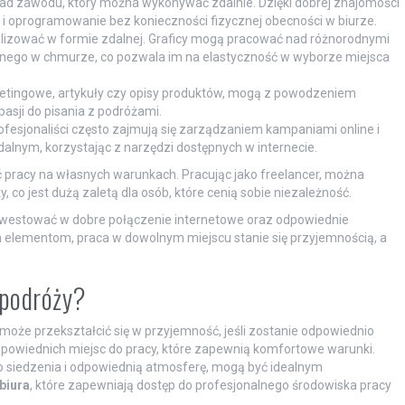
kład zawodu, który można wykonywać zdalnie. Dzięki dobrej znajomości
i oprogramowanie bez konieczności fizycznej obecności w biurze.
alizować w formie zdalnej. Graficy mogą pracować nad różnorodnymi
pnego w chmurze, co pozwala im na elastyczność w wyborze miejsca
rketingowe, artykuły czy opisy produktów, mogą z powodzeniem
asji do pisania z podróżami.
rofesjonaliści często zajmują się zarządzaniem kampaniami online i
dalnym, korzystając z narzędzi dostępnych w internecie.
ć pracy na własnych warunkach. Pracując jako freelancer, można
o jest dużą zaletą dla osób, które cenią sobie niezależność.
inwestować w dobre połączenie internetowe oraz odpowiednie
ym elementom, praca w dowolnym miejscu stanie się przyjemnością, a
 podróży?
może przekształcić się w przyjemność, jeśli zostanie odpowiednio
dpowiednich miejsc do pracy, które zapewnią komfortowe warunki.
do siedzenia i odpowiednią atmosferę, mogą być idealnym
biura
, które zapewniają dostęp do profesjonalnego środowiska pracy