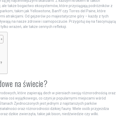
e są jej najcenniejszymi skarbami. Z każdym krokiem w takich
y, ale także bogactwo ekosystemów, które przyciągają podróżników z
 parkom, takim jak Yellowstone, Banff czy Torres del Paine, które
ymi atrakcjami. Od gejzerów po majestatyczne góry – każdy z tych
ywają na nasze zdrowie i samopoczucie. Przygotuj się na fascynującą
tylko wrażeń, ale także cennych refleksji.
e?
odowe na świecie?
rodowych, które zapierają dech w piersiach swoją różnorodnością oraz
nia coś wyjątkowego, co czyni je popularnymi miejscami wśród
Stanach Zjednoczonych jest jednym z najstarszych parków
iałalności oraz różnorodności dzikiej fauny. Wiele osób przyjeżdża
raz dzikie zwierzęta, takie jak bison, niedźwiedzie czy wilki.