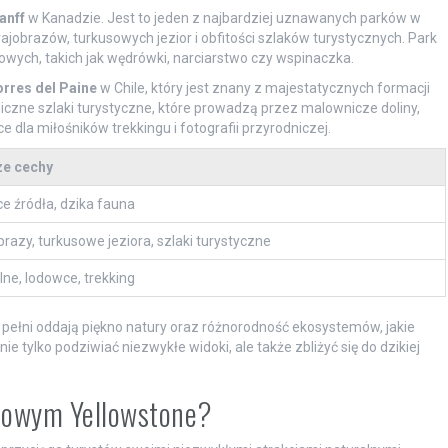
anff
w Kanadzie. Jest to jeden z najbardziej uznawanych parków w
obrazów, turkusowych jezior i obfitości szlaków turystycznych. Park
wych, takich jak wędrówki, narciarstwo czy wspinaczka.
rres del Paine
w Chile, który jest znany z majestatycznych formacji
iczne szlaki turystyczne, które prowadzą przez malownicze doliny,
ce dla miłośników trekkingu i fotografii przyrodniczej.
ze cechy
ce źródła, dzika fauna
brazy, turkusowe jeziora, szlaki turystyczne
ne, lodowce, trekking
w pełni oddają piękno natury oraz różnorodność ekosystemów, jakie
 tylko podziwiać niezwykłe widoki, ale także zbliżyć się do dzikiej
dowym Yellowstone?