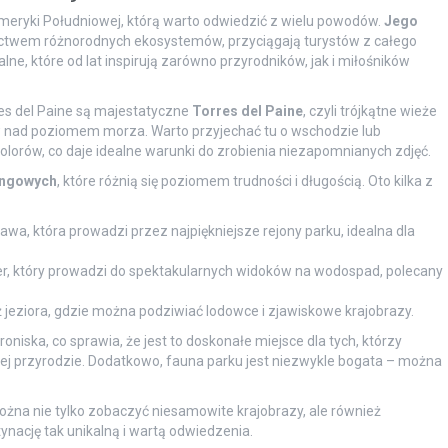
meryki Południowej, którą warto odwiedzić z wielu powodów.
Jego
actwem różnorodnych ekosystemów, przyciągają turystów z całego
lne, które od lat inspirują zarówno przyrodników, jak i miłośników
s del Paine są majestatyczne
Torres del Paine
, czyli trójkątne wieże
w nad poziomem morza. Warto przyjechać tu o wschodzie lub
olorów, co daje idealne warunki do zrobienia niezapomnianych zdjęć.
ingowych
, które różnią się poziomem trudności i długością. Oto kilka z
wa, która prowadzi przez najpiękniejsze rejony parku, idealna dla
r, który prowadzi do spektakularnych widoków na wodospad, polecany
jeziora, gdzie można podziwiać lodowce i zjawiskowe krajobrazy.
oniska, co sprawia, że jest to doskonałe miejsce dla tych, którzy
iej przyrodzie. Dodatkowo, fauna parku jest niezwykle bogata – można
ożna nie tylko zobaczyć niesamowite krajobrazy, ale również
tynację tak unikalną i wartą odwiedzenia.