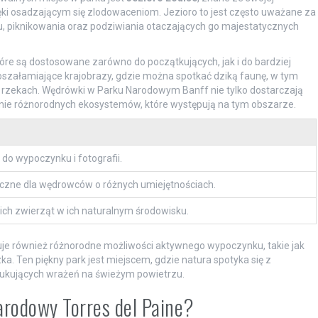
ęki osadzającym się zlodowaceniom. Jezioro to jest często uważane za
u, piknikowania oraz podziwiania otaczających go majestatycznych
tóre są dostosowane zarówno do początkujących, jak i do bardziej
załamiające krajobrazy, gdzie można spotkać dziką faunę, w tym
ych rzekach. Wędrówki w Parku Narodowym Banff nie tylko dostarczają
nie różnorodnych ekosystemów, które występują na tym obszarze.
do wypoczynku i fotografii.
yczne dla wędrowców o różnych umiejętnościach.
ich zwierząt w ich naturalnym środowisku.
je również różnorodne możliwości aktywnego wypoczynku, takie jak
a. Ten piękny park jest miejscem, gdzie natura spotyka się z
szukujących wrażeń na świeżym powietrzu.
arodowy Torres del Paine?