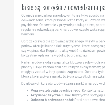
Jakie są korzyści z odwiedzania
Odwiedzanie parków narodowych to nie tylko sposób na s
doświadczenie, które przynosi liczne korzyści. Przede
psychiczne. Obcowanie z przyrodą redukuje stres, poprawi
regularnie odwiedzają parki narodowe, często wskazują
harmonii.
Oprócz korzyści dla zdrowia psychicznego, wizyty w pa
parków oferuje liczne szlaki turystyczne, które zachęcaj
czy wspinaczka. Regularna aktywność na świeżym powiet
korzystnie wpływa na wydolność organizmu.
Parki narodowe odgrywają także kluczową rolę w ochron
planety. Dzięki zachowaniu naturalnych ekosystemów, park
mogłyby zostać w inny sposób zagrożone. Ochrona tych 
która z kolei wpływa na jakość życia wszystkich mieszk
Do głównych korzyści z odwiedzania parków narodowych
Poprawa zdrowia psychicznego:
Kontakt z naturą
Aktywność fizyczna:
Szlaki turystyczne sprzyjają 
Ochrona bioróżnorodności:
Parki narodowe chron