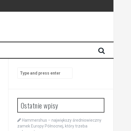
Search
for:
Ostatnie wpisy
Hammershus – największy średniowieczny
zamek Europy Północnej, który trzeba