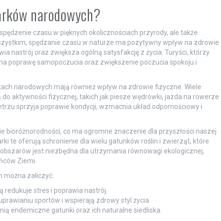
 parków narodowych?
pędzenie czasu w pięknych okolicznościach przyrody, ale także
 wszystkim, spędzanie czasu w naturze ma pozytywny wpływ na zdrowie
a nastrój oraz zwiększa ogólną satysfakcję z życia. Turyści, którzy
 na poprawę samopoczucia oraz zwiększenie poczucia spokoju i
rkach narodowych mają również wpływ na zdrowie fizyczne. Wiele
ą do aktywności fizycznej, takich jak piesze wędrówki, jazda na rowerze
rzu sprzyja poprawie kondycji, wzmacnia układ odpornościowy i
ie bioróżnorodności, co ma ogromne znaczenie dla przyszłości naszej
i te oferują schronienie dla wielu gatunków roślin i zwierząt, które
obszarów jest niezbędna dla utrzymania równowagi ekologicznej,
ańców Ziemi.
 można zaliczyć:
 redukuje stres i poprawia nastrój.
uprawianiu sportów i wspierają zdrowy styl życia.
ią endemiczne gatunki oraz ich naturalne siedliska.