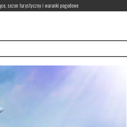
iące, sezon turystyczny i warunki pogodowe
k zaplanować 2 dni zwiedzania
leg, jedzenie i atrakcje krok po budżecie
kiedy wystarczy weekend, a kiedy warto zostać dłużej
e pod dachem, muzea i miejsca na deszczowe dni
 zamek Europy Północnej, który trzeba zobaczyć