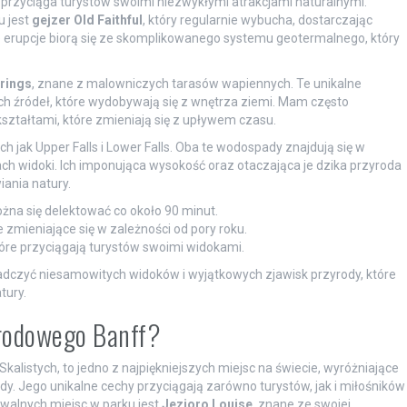
przyciąga turystów swoimi niezwykłymi atrakcjami naturalnymi.
u jest
gejzer Old Faithful
, który regularnie wybucha, dostarczając
erupcje biorą się ze skomplikowanego systemu geotermalnego, który
rings
, znane z malowniczych tarasów wapiennych. Te unikalne
h źródeł, które wydobywają się z wnętrza ziemi. Mam często
ształtami, które zmieniają się z upływem czasu.
kich jak Upper Falls i Lower Falls. Oba te wodospady znajdują się w
iach widoki. Ich imponująca wysokość oraz otaczająca je dzika przyroda
iania natury.
ożna się delektować co około 90 minut.
zmieniające się w zależności od pory roku.
tóre przyciągają turystów swoimi widokami.
czyć niesamowitych widoków i wyjątkowych zjawisk przyrody, które
tury.
arodowego Banff?
alistych, to jedno z najpiękniejszych miejsc na świecie, wyróżniające
y. Jego unikalne cechy przyciągają zarówno turystów, jak i miłośników
walnych miejsc w parku jest
Jezioro Louise
, znane ze swojej