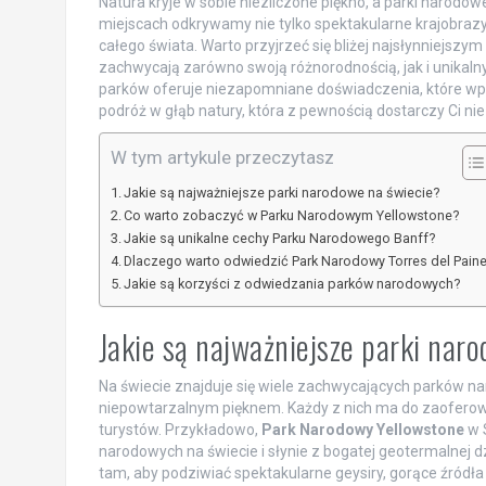
Natura kryje w sobie niezliczone piękno, a parki narodow
miejscach odkrywamy nie tylko spektakularne krajobraz
całego świata. Warto przyjrzeć się bliżej najsłynniejszym
zachwycają zarówno swoją różnorodnością, jak i unikaln
parków oferuje niezapomniane doświadczenia, które wpł
podróż w głąb natury, która z pewnością dostarczy Ci nie 
W tym artykule przeczytasz
Jakie są najważniejsze parki narodowe na świecie?
Co warto zobaczyć w Parku Narodowym Yellowstone?
Jakie są unikalne cechy Parku Narodowego Banff?
Dlaczego warto odwiedzić Park Narodowy Torres del Pain
Jakie są korzyści z odwiedzania parków narodowych?
Jakie są najważniejsze parki nar
Na świecie znajduje się wiele zachwycających parków na
niepowtarzalnym pięknem. Każdy z nich ma do zaoferowa
turystów. Przykładowo,
Park Narodowy Yellowstone
w 
narodowych na świecie i słynie z bogatej geotermalnej dz
tam, aby podziwiać spektakularne geysiry, gorące źródła o