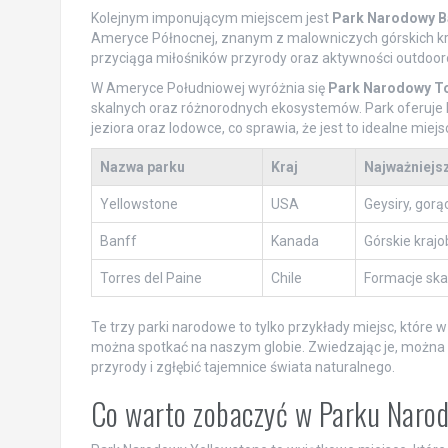
Kolejnym imponującym miejscem jest
Park Narodowy B
Ameryce Północnej, znanym z malowniczych górskich kraj
przyciąga miłośników przyrody oraz aktywności outdooro
W Ameryce Południowej wyróżnia się
Park Narodowy To
skalnych oraz różnorodnych ekosystemów. Park oferuje l
jeziora oraz lodowce, co sprawia, że jest to idealne miejs
Nazwa parku
Kraj
Najważniejs
Yellowstone
USA
Geysiry, gorą
Banff
Kanada
Górskie krajo
Torres del Paine
Chile
Formacje skal
Te trzy parki narodowe to tylko przykłady miejsc, które 
można spotkać na naszym globie. Zwiedzając je, można nie
przyrody i zgłębić tajemnice świata naturalnego.
Co warto zobaczyć w Parku Naro