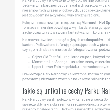
Park Narodowy Yellowstone to wyjątkowe miejsce, które 
Jednym z najbardziej rozpoznawalnych punktów w park
niesamowitych wrażeń widokowych. Jego spektakularne 
jest dowodem na aktywność wulkaniczną regionu.
Kolejnym niesamowitym miejscem są
Mammoth Hot Sp
formacje mineralne powstają w wyniku działania gorącyc
zachwycają turystów swoimi fantastycznymi kolorami i k
Nie można również pominąć pięknych
wodospadów
, ta
kanionie Yellowstone i oferują zapierające dech w piers
czynią z nich idealne miejsce do fotografowania i podziw
Gejzer Old Faithful – regularne erupcje, którymi m
Mammoth Hot Springs – unikalne tarasy mineralne 
Upper i Lower Falls – spektakularne wodospady, k
Odwiedzając Park Narodowy Yellowstone, można doświad
pozostawią niezatarte wrażenie na każdym miłośniku na
Jakie są unikalne cechy Parku N
Park Narodowy Banff, położony w Kanadzie w sercu Gór Sk
się niezwykłym krajobrazem oraz różnorodnością przyrod
przyrody z całego globu. Jednym z najbardziej rozpozna