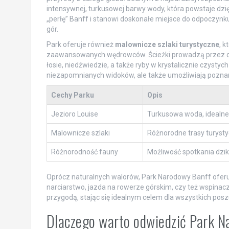
intensywnej, turkusowej barwy wody, która powstaje dzi
„perłę” Banff i stanowi doskonałe miejsce do odpoczynk
gór.
Park oferuje również
malownicze szlaki turystyczne
, k
zaawansowanych wędrowców. Ścieżki prowadzą przez os
łosie, niedźwiedzie, a także ryby w krystalicznie czyst
niezapomnianych widoków, ale także umożliwiają pozna
Cechy Parku
Opis
Jezioro Louise
Turkusowa woda, idealne 
Malownicze szlaki
Różnorodne trasy turyst
Różnorodność fauny
Możliwość spotkania dzik
Oprócz naturalnych walorów, Park Narodowy Banff oferu
narciarstwo, jazda na rowerze górskim, czy też wspinaczk
przygodą, stając się idealnym celem dla wszystkich po
Dlaczego warto odwiedzić Park N