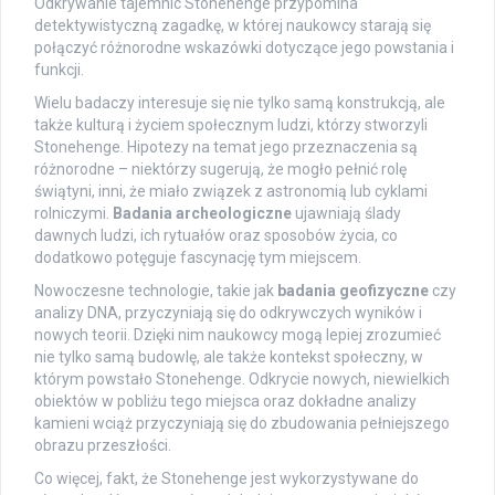
Odkrywanie tajemnic Stonehenge przypomina
detektywistyczną zagadkę, w której naukowcy starają się
połączyć różnorodne wskazówki dotyczące jego powstania i
funkcji.
Wielu badaczy interesuje się nie tylko samą konstrukcją, ale
także kulturą i życiem społecznym ludzi, którzy stworzyli
Stonehenge. Hipotezy na temat jego przeznaczenia są
różnorodne – niektórzy sugerują, że mogło pełnić rolę
świątyni, inni, że miało związek z astronomią lub cyklami
rolniczymi.
Badania archeologiczne
ujawniają ślady
dawnych ludzi, ich rytuałów oraz sposobów życia, co
dodatkowo potęguje fascynację tym miejscem.
Nowoczesne technologie, takie jak
badania geofizyczne
czy
analizy DNA, przyczyniają się do odkrywczych wyników i
nowych teorii. Dzięki nim naukowcy mogą lepiej zrozumieć
nie tylko samą budowlę, ale także kontekst społeczny, w
którym powstało Stonehenge. Odkrycie nowych, niewielkich
obiektów w pobliżu tego miejsca oraz dokładne analizy
kamieni wciąż przyczyniają się do zbudowania pełniejszego
obrazu przeszłości.
Co więcej, fakt, że Stonehenge jest wykorzystywane do