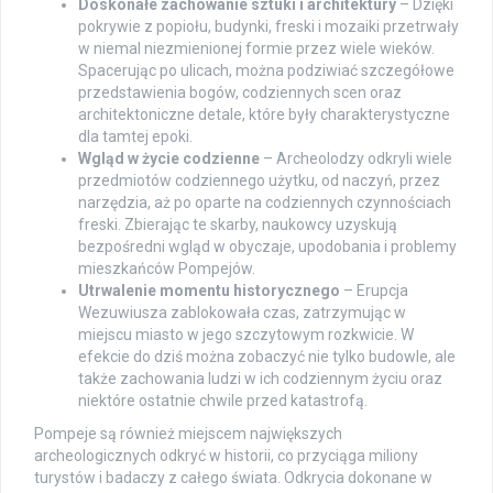
Doskonałe zachowanie sztuki i architektury
– Dzięki
pokrywie z popiołu, budynki, freski i mozaiki przetrwały
w niemal niezmienionej formie przez wiele wieków.
Spacerując po ulicach, można podziwiać szczegółowe
przedstawienia bogów, codziennych scen oraz
architektoniczne detale, które były charakterystyczne
dla tamtej epoki.
Wgląd w życie codzienne
– Archeolodzy odkryli wiele
przedmiotów codziennego użytku, od naczyń, przez
narzędzia, aż po oparte na codziennych czynnościach
freski. Zbierając te skarby, naukowcy uzyskują
bezpośredni wgląd w obyczaje, upodobania i problemy
mieszkańców Pompejów.
Utrwalenie momentu historycznego
– Erupcja
Wezuwiusza zablokowała czas, zatrzymując w
miejscu miasto w jego szczytowym rozkwicie. W
efekcie do dziś można zobaczyć nie tylko budowle, ale
także zachowania ludzi w ich codziennym życiu oraz
niektóre ostatnie chwile przed katastrofą.
Pompeje są również miejscem największych
archeologicznych odkryć w historii, co przyciąga miliony
turystów i badaczy z całego świata. Odkrycia dokonane w