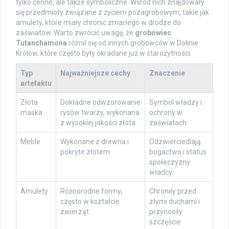
tylko cenne, ale także symboliczne. Wśród nich znajdowały
się przedmioty związane z życiem pozagrobowym, takie jak
amulety, które miały chronić zmarłego w drodze do
zaświatów. Warto zwrócić uwagę, że
grobowiec
Tutanchamona
różnił się od innych grobowców w Dolinie
Królów, które często były okradane już w starożytności.
Typ
Najważniejsze cechy
Znaczenie
artefaktu
Złota
Dokładne odwzorowanie
Symbol władzy i
maska
rysów twarzy, wykonana
ochrony w
z wysokiej jakości złota
zaświatach
Meble
Wykonane z drewna i
Odzwierciedlają
pokryte złotem
bogactwo i status
społeczyzny
władcy
Amulety
Różnorodne formy,
Chroniły przed
często w kształcie
złymi duchami i
zwierząt
przynosiły
szczęście