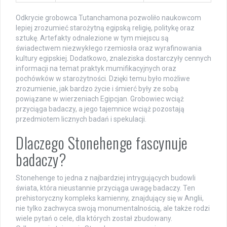
Odkrycie grobowca Tutanchamona pozwoliło naukowcom
lepiej zrozumieć starożytną egipską religię, politykę oraz
sztukę. Artefakty odnalezione w tym miejscu są
świadectwem niezwykłego rzemiosła oraz wyrafinowania
kultury egipskiej. Dodatkowo, znaleziska dostarczyły cennych
informacji na temat praktyk mumifikacyjnych oraz
pochówków w starożytności. Dzięki temu było możliwe
zrozumienie, jak bardzo życie i śmierć były ze sobą
powiązane w wierzeniach Egipcjan. Grobowiec wciąż
przyciąga badaczy, a jego tajemnice wciąż pozostają
przedmiotem licznych badań i spekulacji.
Dlaczego Stonehenge fascynuje
badaczy?
Stonehenge to jedna z najbardziej intrygujących budowli
świata, która nieustannie przyciąga uwagę badaczy. Ten
prehistoryczny kompleks kamienny, znajdujący się w Anglii,
nie tylko zachwyca swoją monumentalnością, ale także rodzi
wiele pytań o cele, dla których został zbudowany.