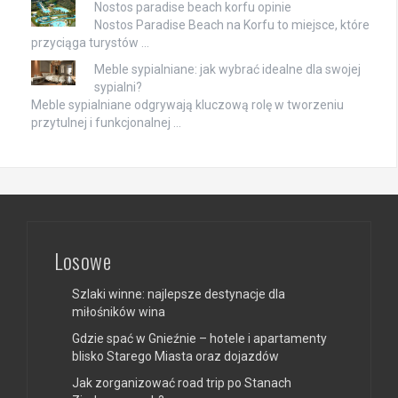
Nostos paradise beach korfu opinie
Nostos Paradise Beach na Korfu to miejsce, które
przyciąga turystów …
Meble sypialniane: jak wybrać idealne dla swojej
sypialni?
Meble sypialniane odgrywają kluczową rolę w tworzeniu
przytulnej i funkcjonalnej …
Losowe
Szlaki winne: najlepsze destynacje dla
miłośników wina
Gdzie spać w Gnieźnie – hotele i apartamenty
blisko Starego Miasta oraz dojazdów
Jak zorganizować road trip po Stanach