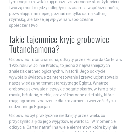
tym miejscu rewitalizują nasze zrozumienie starożytności i
tworzą most między odległymi czasami a współczesnością,
pozwalając nam lepiej poznać nie tylko samą kulturę
rzymską, ale także jej wpływ na współczesne
społeczeństwo.
Jakie tajemnice kryje grobowiec
Tutanchamona?
Grobowiec Tutanchamona, odkryty przez Howarda Cartera w
1922 roku w Dolinie Królów, to jedno z najważniejszych
znalezisk archeologicznych w historii. Jego odkrycie
wywołało światowe zainteresowanie i zrewolucjonizowało
naszą wiedzę na temat starożytnego Egiptu. Wnętrze
grobowca skrywało niezwykle bogate skarby, w tym złote
maski, biżuterię, meble, oraz różnorodne artefakty, które
mają ogromne znaczenie dla zrozumienia wierzeń i życia
codziennego Egipcjan.
Grobowiec był praktycznie nietknięty przez wieki, co
przyczyniło się do jego wyjątkowej wartości. W momencie
odkrycia, Carter natrafił na wiele elementów, które były nie