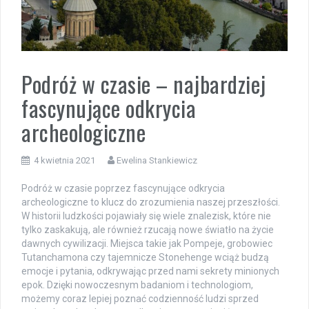
Podróż w czasie – najbardziej
fascynujące odkrycia
archeologiczne
4 kwietnia 2021
Ewelina Stankiewicz
Podróż w czasie poprzez fascynujące odkrycia
archeologiczne to klucz do zrozumienia naszej przeszłości.
W historii ludzkości pojawiały się wiele znalezisk, które nie
tylko zaskakują, ale również rzucają nowe światło na życie
dawnych cywilizacji. Miejsca takie jak Pompeje, grobowiec
Tutanchamona czy tajemnicze Stonehenge wciąż budzą
emocje i pytania, odkrywając przed nami sekrety minionych
epok. Dzięki nowoczesnym badaniom i technologiom,
możemy coraz lepiej poznać codzienność ludzi sprzed