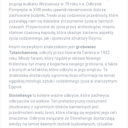
erupcję wulkanu Wezuwiusz w 79 roku n.e. Odkrycie
Pompejów w XVIII wieku ujawnili niesamowicie dobrze
zachowane budynki, freski oraz codzienne przedmioty, które
pozwalają nam na dokładne zrozumienie życia w tamtych
czasach. Przywrócone do życia przez archeologów, miasto
stanowi czasową kapsułę, która ukazuje zarówno aspekty
życia codziennego, jak i społeczne struktury Rzymu.
Innym niezwykłym znaleziskiem jest
grobowiec
Tutanchamona
, odkryty przez Howarda Cartera w 1922
roku. Młody faraon, który rządził w okresie Nowego
Królestwa, był znany z bogactwa swojego grobowca, a także
z licznych artefaktów, które odkryto w jego wnętrzu. Te
znaleziska dostarczyły ogromnej ilości informacji na temat
egipskiej mitologii, sztuki i codziennego życia w starożytnym
Egipcie.
Stonehenge
to kolejne ważne odkrycie, które zachwyca
odkrywców od wieków. Ten prehistoryczny monument
zbudowany z ogromnych bloków kamiennych jest
przedmiotem wielu teorii, które starają się wyjaśnić jego cel i
znaczenie. Odkrycia związane ze Stonehenge dostarczają
wiedzy na temat dawnych technik budowlanych, rytuałów