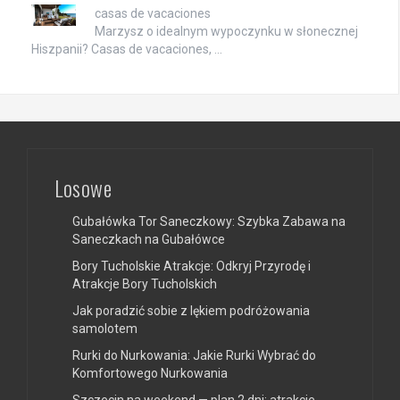
casas de vacaciones
Marzysz o idealnym wypoczynku w słonecznej
Hiszpanii? Casas de vacaciones, …
Losowe
Gubałówka Tor Saneczkowy: Szybka Zabawa na
Saneczkach na Gubałówce
Bory Tucholskie Atrakcje: Odkryj Przyrodę i
Atrakcje Bory Tucholskich
Jak poradzić sobie z lękiem podróżowania
samolotem
Rurki do Nurkowania: Jakie Rurki Wybrać do
Komfortowego Nurkowania
Szczecin na weekend — plan 2 dni: atrakcje,