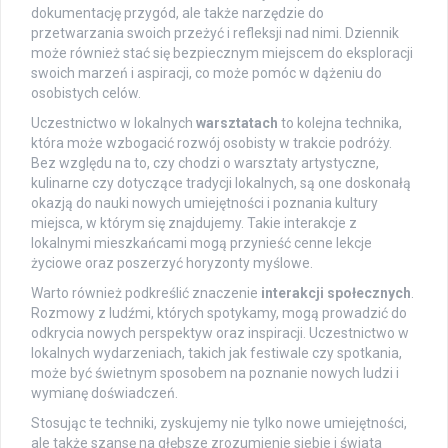
dokumentację przygód, ale także narzędzie do
przetwarzania swoich przeżyć i refleksji nad nimi. Dziennik
może również stać się bezpiecznym miejscem do eksploracji
swoich marzeń i aspiracji, co może pomóc w dążeniu do
osobistych celów.
Uczestnictwo w lokalnych
warsztatach
to kolejna technika,
która może wzbogacić rozwój osobisty w trakcie podróży.
Bez względu na to, czy chodzi o warsztaty artystyczne,
kulinarne czy dotyczące tradycji lokalnych, są one doskonałą
okazją do nauki nowych umiejętności i poznania kultury
miejsca, w którym się znajdujemy. Takie interakcje z
lokalnymi mieszkańcami mogą przynieść cenne lekcje
życiowe oraz poszerzyć horyzonty myślowe.
Warto również podkreślić znaczenie
interakcji społecznych
.
Rozmowy z ludźmi, których spotykamy, mogą prowadzić do
odkrycia nowych perspektyw oraz inspiracji. Uczestnictwo w
lokalnych wydarzeniach, takich jak festiwale czy spotkania,
może być świetnym sposobem na poznanie nowych ludzi i
wymianę doświadczeń.
Stosując te techniki, zyskujemy nie tylko nowe umiejętności,
ale także szansę na głębsze zrozumienie siebie i świata