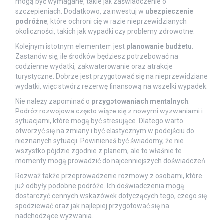
mogą być wymagane, takie jak zaświadczenie o
szczepieniach. Dodatkowo, zainwestuj w
ubezpieczenie
podróżne
, które ochroni cię w razie nieprzewidzianych
okoliczności, takich jak wypadki czy problemy zdrowotne.
Kolejnym istotnym elementem jest
planowanie budżetu
.
Zastanów się, ile środków będziesz potrzebować na
codzienne wydatki, zakwaterowanie oraz atrakcje
turystyczne. Dobrze jest przygotować się na nieprzewidziane
wydatki, więc stwórz rezerwę finansową na wszelki wypadek.
Nie należy zapominać o
przygotowaniach mentalnych
.
Podróż rozwojowa często wiąże się z nowymi wyzwaniami i
sytuacjami, które mogą być stresujące. Dlatego warto
otworzyć się na zmiany i być elastycznym w podejściu do
nieznanych sytuacji. Powinieneś być świadomy, że nie
wszystko pójdzie zgodnie z planem, ale to właśnie te
momenty mogą prowadzić do najcenniejszych doświadczeń.
Rozważ także przeprowadzenie rozmowy z osobami, które
już odbyły podobne podróże. Ich doświadczenia mogą
dostarczyć cennych wskazówek dotyczących tego, czego się
spodziewać oraz jak najlepiej przygotować się na
nadchodzące wyzwania.