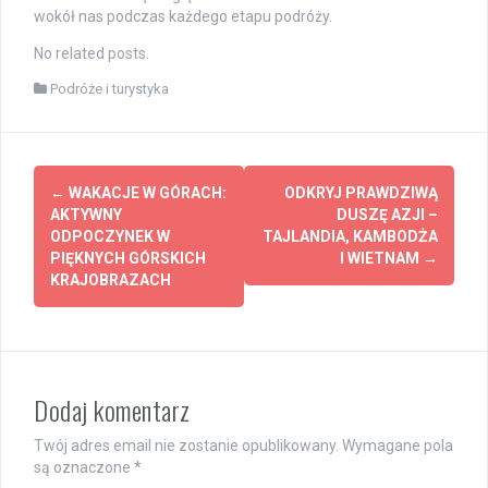
wokół nas podczas każdego etapu podróży.
No related posts.
Podróże i turystyka
Post
←
WAKACJE W GÓRACH:
ODKRYJ PRAWDZIWĄ
navigation
AKTYWNY
DUSZĘ AZJI –
ODPOCZYNEK W
TAJLANDIA, KAMBODŻA
PIĘKNYCH GÓRSKICH
I WIETNAM
→
KRAJOBRAZACH
Dodaj komentarz
Twój adres email nie zostanie opublikowany.
Wymagane pola
są oznaczone
*