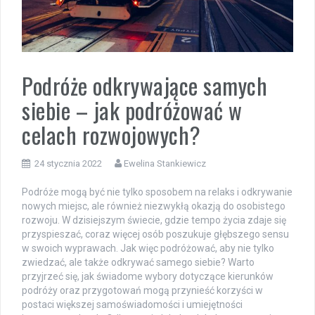
Podróże odkrywające samych
siebie – jak podróżować w
celach rozwojowych?
24 stycznia 2022
Ewelina Stankiewicz
Podróże mogą być nie tylko sposobem na relaks i odkrywanie
nowych miejsc, ale również niezwykłą okazją do osobistego
rozwoju. W dzisiejszym świecie, gdzie tempo życia zdaje się
przyspieszać, coraz więcej osób poszukuje głębszego sensu
w swoich wyprawach. Jak więc podróżować, aby nie tylko
zwiedzać, ale także odkrywać samego siebie? Warto
przyjrzeć się, jak świadome wybory dotyczące kierunków
podróży oraz przygotowań mogą przynieść korzyści w
postaci większej samoświadomości i umiejętności