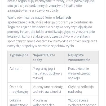
często organizują intensywne retreaty, które pozwalają na
odcięcie się od codziennych zmartwień i całkowite
zaangażowanie w rozwój osobisty.
Warto również rozważyć ferie w
lokalnych
społecznościach
, które oferują programy wolontariackie.
Tego rodzaju doświadczenia nie tylko przyczyniają się do
pomocy innym, ale także umożliwiają głębsze zrozumienie
lokalnych kultur i stylu życia. Uczestnictwo w projektach
społecznych może dostarczyć niezwykle cennych lekcji oraz
nowych perspektyw na wiele aspektów życia.
Typ miejsca
Najważniejsze
Najlepsze
cechy
zastosowanie
Ashram
Programy jogi i
Poszukiwanie
medytacji, duchowy
wewnętrznego
rozwój
spokoju
Ośrodek
Intensywne retreaty,
Głębsza refleksja
medytacyjny
techniki uważności
nad sobą
Lokalna
Programy
Wzbogacenie
społeczność
wolontariackie,
życia przez pomoc