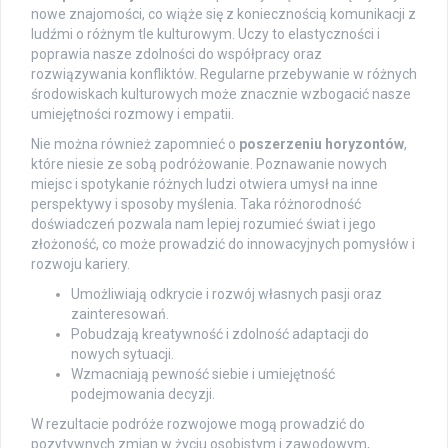
nowe znajomości, co wiąże się z koniecznością komunikacji z
ludźmi o różnym tle kulturowym. Uczy to elastyczności i
poprawia nasze zdolności do współpracy oraz
rozwiązywania konfliktów. Regularne przebywanie w różnych
środowiskach kulturowych może znacznie wzbogacić nasze
umiejętności rozmowy i empatii.
Nie można również zapomnieć o
poszerzeniu horyzontów
,
które niesie ze sobą podróżowanie. Poznawanie nowych
miejsc i spotykanie różnych ludzi otwiera umysł na inne
perspektywy i sposoby myślenia. Taka różnorodność
doświadczeń pozwala nam lepiej rozumieć świat i jego
złożoność, co może prowadzić do innowacyjnych pomysłów i
rozwoju kariery.
Umożliwiają odkrycie i rozwój własnych pasji oraz
zainteresowań.
Pobudzają kreatywność i zdolność adaptacji do
nowych sytuacji.
Wzmacniają pewność siebie i umiejętność
podejmowania decyzji.
W rezultacie podróże rozwojowe mogą prowadzić do
pozytywnych zmian w życiu osobistym i zawodowym,