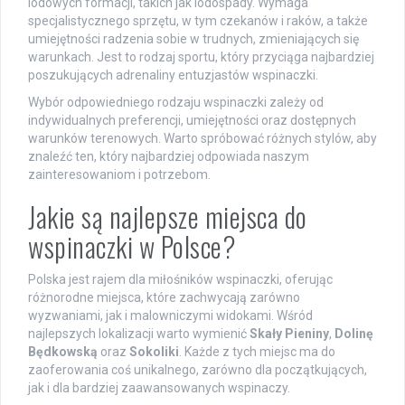
lodowych formacji, takich jak lodospady. Wymaga
specjalistycznego sprzętu, w tym czekanów i raków, a także
umiejętności radzenia sobie w trudnych, zmieniających się
warunkach. Jest to rodzaj sportu, który przyciąga najbardziej
poszukujących adrenaliny entuzjastów wspinaczki.
Wybór odpowiedniego rodzaju wspinaczki zależy od
indywidualnych preferencji, umiejętności oraz dostępnych
warunków terenowych. Warto spróbować różnych stylów, aby
znaleźć ten, który najbardziej odpowiada naszym
zainteresowaniom i potrzebom.
Jakie są najlepsze miejsca do
wspinaczki w Polsce?
Polska jest rajem dla miłośników wspinaczki, oferując
różnorodne miejsca, które zachwycają zarówno
wyzwaniami, jak i malowniczymi widokami. Wśród
najlepszych lokalizacji warto wymienić
Skały Pieniny
,
Dolinę
Będkowską
oraz
Sokoliki
. Każde z tych miejsc ma do
zaoferowania coś unikalnego, zarówno dla początkujących,
jak i dla bardziej zaawansowanych wspinaczy.