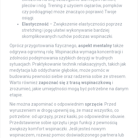
pleców i nóg. Trening z użyciem ciężarów, pompków
czy podciągnięć może znacząco poprawić Twoje
osiągi.
Elastyczność
– Zwiększenie elastyczności poprzez
stretching i jogę ułatwi wykonywanie bardziej
skomplikowanych ruchów podczas wspinaczki.
Oprócz przygotowania fizycznego,
aspekt mentalny
także
odgrywa ogromną rolę. Wspinaczka wymaga koncentracji i
zdolności podejmowania szybkich decyzji w trudnych
sytuacjach. Praktykowanie technik relaksacyjnych, takich jak
medytacja lub oddychanie głębokie, może pomóc w
budowaniu pewności siebie oraz radzenia sobie ze stresem.
Warto również
zapoznać się z trasą wspinaczkową
i
zrozumieć, jakie umiejętności mogą być potrzebne na danym
etapie.
Nie można zapominać o odpowiednim
sprzęcie
. Przed
wyruszeniem w drogę upewnij się, że masz wszystko, co
potrzebne: od uprzęży, przez kaski, po odpowiednie obuwie.
Przedstawienie sobie sprzętu i jego funkcji z pewnością
zwiększy komfort wspinaczki. Jeśli jesteś nowym
wspinaczem, rozważ pomoc doświadczonego partnera lub