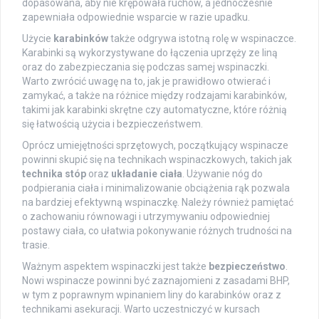
dopasowana, aby nie krępowała ruchów, a jednocześnie
zapewniała odpowiednie wsparcie w razie upadku.
Użycie
karabinków
także odgrywa istotną rolę w wspinaczce.
Karabinki są wykorzystywane do łączenia uprzęży ze liną
oraz do zabezpieczania się podczas samej wspinaczki.
Warto zwrócić uwagę na to, jak je prawidłowo otwierać i
zamykać, a także na różnice między rodzajami karabinków,
takimi jak karabinki skrętne czy automatyczne, które różnią
się łatwością użycia i bezpieczeństwem.
Oprócz umiejętności sprzętowych, początkujący wspinacze
powinni skupić się na technikach wspinaczkowych, takich jak
technika stóp
oraz
układanie ciała
. Używanie nóg do
podpierania ciała i minimalizowanie obciążenia rąk pozwala
na bardziej efektywną wspinaczkę. Należy również pamiętać
o zachowaniu równowagi i utrzymywaniu odpowiedniej
postawy ciała, co ułatwia pokonywanie różnych trudności na
trasie.
Ważnym aspektem wspinaczki jest także
bezpieczeństwo
.
Nowi wspinacze powinni być zaznajomieni z zasadami BHP,
w tym z poprawnym wpinaniem liny do karabinków oraz z
technikami asekuracji. Warto uczestniczyć w kursach