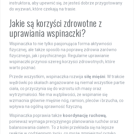
instruktora, aby upewnić się, że jesteś dobrze przygotowany
do wyzwań, które czekają na trasie.
Jakie są korzyści zdrowotne z
uprawiania wspinaczki?
Wspinaczka to nie tylko pasjonująca forma aktywności
fizycznej, ale także sposób na poprawę zdrowia zarówno
fizycznego, jak i psychicznego. Regularne uprawianie
wspinaczki przynosi szereg korzyści zdrowotnych, które
warto poznać.
Przede wszystkim, wspinaczka rozwija
siłę mięśni
. W trakcie
wędrówki po skałach angażowane są niemal wszystkie partie
ciała, co przyczynia się do wzrostu ich masy oraz
wytrzymałości. Nie ma wątpliwości, że wspinanie się
wzmacnia głównie mięśnie nóg, ramion, pleców i brzucha, co
wpływa na ogólną sprawność fizyczną.
Wspinaczka poprawia także
koordynację ruchową
,
ponieważ wymaga precyzyjnego planowania ruchów oraz
balansowania ciałem. To z kolei przekłada się na lepsze
reakcje w codziennym życiu, co może zmniejszyć ryzyko