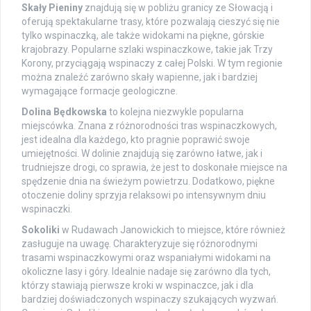
Skały Pieniny
znajdują się w pobliżu granicy ze Słowacją i
oferują spektakularne trasy, które pozwalają cieszyć się nie
tylko wspinaczką, ale także widokami na piękne, górskie
krajobrazy. Popularne szlaki wspinaczkowe, takie jak Trzy
Korony, przyciągają wspinaczy z całej Polski. W tym regionie
można znaleźć zarówno skały wapienne, jak i bardziej
wymagające formacje geologiczne.
Dolina Będkowska
to kolejna niezwykle popularna
miejscówka. Znana z różnorodności tras wspinaczkowych,
jest idealna dla każdego, kto pragnie poprawić swoje
umiejętności. W dolinie znajdują się zarówno łatwe, jak i
trudniejsze drogi, co sprawia, że jest to doskonałe miejsce na
spędzenie dnia na świeżym powietrzu. Dodatkowo, piękne
otoczenie doliny sprzyja relaksowi po intensywnym dniu
wspinaczki.
Sokoliki
w Rudawach Janowickich to miejsce, które również
zasługuje na uwagę. Charakteryzuje się różnorodnymi
trasami wspinaczkowymi oraz wspaniałymi widokami na
okoliczne lasy i góry. Idealnie nadaje się zarówno dla tych,
którzy stawiają pierwsze kroki w wspinaczce, jak i dla
bardziej doświadczonych wspinaczy szukających wyzwań.