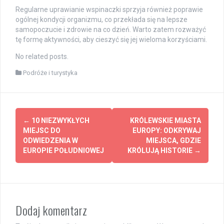
Regularne uprawianie wspinaczki sprzyja również poprawie
ogólnej kondycji organizmu, co przekłada się na lepsze
samopoczucie i zdrowie na co dzień. Warto zatem rozważyć
tę formę aktywności, aby cieszyć się jej wieloma korzyściami.
No related posts.
Podróże i turystyka
Post
←
10 NIEZWYKŁYCH
KRÓLEWSKIE MIASTA
navigation
MIEJSC DO
EUROPY: ODKRYWAJ
ODWIEDZENIA W
MIEJSCA, GDZIE
EUROPIE POŁUDNIOWEJ
KRÓLUJĄ HISTORIE
→
Dodaj komentarz