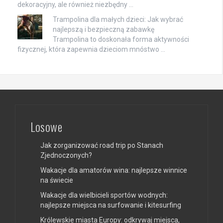
dekoracyjny, ale również niezbędny …
Trampolina dla małych dzieci: Jak wybrać
najlepszą i bezpieczną zabawkę
Trampolina to doskonała forma aktywności
fizycznej, która zapewnia dzieciom mnóstwo …
Losowe
Jak zorganizować road trip po Stanach
Zjednoczonych?
Wakacje dla amatorów wina: najlepsze winnice
na świecie
Wakacje dla wielbicieli sportów wodnych:
najlepsze miejsca na surfowanie i kitesurfing
Królewskie miasta Europy: odkrywaj miejsca,