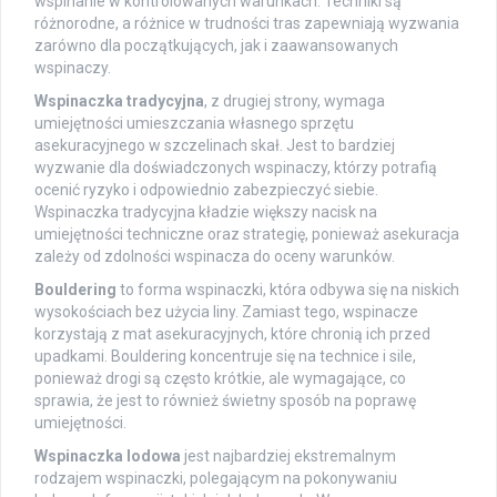
wspinanie w kontrolowanych warunkach. Techniki są
różnorodne, a różnice w trudności tras zapewniają wyzwania
zarówno dla początkujących, jak i zaawansowanych
wspinaczy.
Wspinaczka tradycyjna
, z drugiej strony, wymaga
umiejętności umieszczania własnego sprzętu
asekuracyjnego w szczelinach skał. Jest to bardziej
wyzwanie dla doświadczonych wspinaczy, którzy potrafią
ocenić ryzyko i odpowiednio zabezpieczyć siebie.
Wspinaczka tradycyjna kładzie większy nacisk na
umiejętności techniczne oraz strategię, ponieważ asekuracja
zależy od zdolności wspinacza do oceny warunków.
Bouldering
to forma wspinaczki, która odbywa się na niskich
wysokościach bez użycia liny. Zamiast tego, wspinacze
korzystają z mat asekuracyjnych, które chronią ich przed
upadkami. Bouldering koncentruje się na technice i sile,
ponieważ drogi są często krótkie, ale wymagające, co
sprawia, że jest to również świetny sposób na poprawę
umiejętności.
Wspinaczka lodowa
jest najbardziej ekstremalnym
rodzajem wspinaczki, polegającym na pokonywaniu