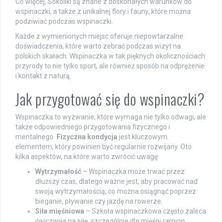
Co więcej, Sokoliki są znane z doskonałych warunków do
wspinaczki, a także z unikalnej flory i fauny, które można
podziwiać podczas wspinaczki.
Każde z wymienionych miejsc oferuje niepowtarzalne
doświadczenia, które warto zebrać podczas wizyt na
polskich skałach. Wspinaczka w tak pięknych okolicznościach
przyrody to nie tylko sport, ale również sposób na odprężenie
i kontakt z naturą.
Jak przygotować się do wspinaczki?
Wspinaczka to wyzwanie, które wymaga nie tylko odwagi, ale
także odpowiedniego przygotowania fizycznego i
mentalnego.
Fizyczna kondycja
jest kluczowym
elementem, który powinien być regularnie rozwijany. Oto
kilka aspektów, na które warto zwrócić uwagę:
Wytrzymałość
– Wspinaczka może trwać przez
dłuższy czas, dlatego ważne jest, aby pracować nad
swoją wytrzymałością, co można osiągnąć poprzez
bieganie, pływanie czy jazdę na rowerze.
Siła mięśniowa
– Szkoła wspinaczkowa często zaleca
ćwiczenia na siłę, szczególnie dla mięśni ramion,