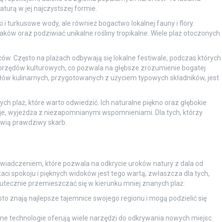
aturą w jej najczystszej formie.
i i turkusowe wody, ale również bogactwo lokalnej fauny i flory.
aków oraz podziwiać unikalne rośliny tropikalne. Wiele plaż otoczonych
ów. Często na plażach odbywają się lokalne festiwale, podczas których
brzędów kulturowych, co pozwala na głębsze zrozumienie bogatej
ałów kulinarnych, przygotowanych z użyciem typowych składników, jest
h plaż, które warto odwiedzić. Ich naturalne piękno oraz głębokie
kryje, wyjeżdża z niezapomnianymi wspomnieniami. Dla tych, którzy
owią prawdziwy skarb.
wiadczeniem, które pozwala na odkrycie uroków natury z dala od
i spokoju i pięknych widoków jest tego wartą, zwłaszcza dla tych,
kutecznie przemieszczać się w kierunku mniej znanych plaż:
o znają najlepsze tajemnice swojego regionu i mogą podzielić się
sne technologie oferują wiele narzędzi do odkrywania nowych miejsc.