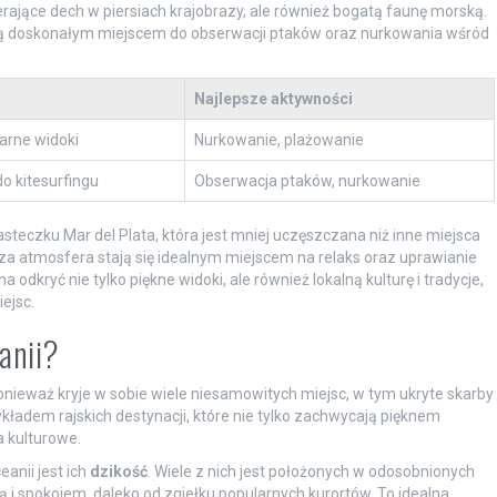
pierające dech w piersiach krajobrazy, ale również bogatą faunę morską.
ą doskonałym miejscem do obserwacji ptaków oraz nurkowania wśród
Najlepsze aktywności
arne widoki
Nurkowanie, plażowanie
o kitesurfingu
Obserwacja ptaków, nurkowanie
steczku Mar del Plata, która jest mniej uczęszczana niż inne miejsca
sza atmosfera stają się idealnym miejscem na relaks oraz uprawianie
kryć nie tylko piękne widoki, ale również lokalną kulturę i tradycje,
ejsc.
anii?
ponieważ kryje w sobie wiele niesamowitych miejsc, w tym ukryte skarby
ykładem rajskich destynacji, które nie tylko zachwycają pięknem
a kulturowe.
anii jest ich
dzikość
. Wiele z nich jest położonych w odosobnionych
ą i spokojem, daleko od zgiełku popularnych kurortów. To idealna