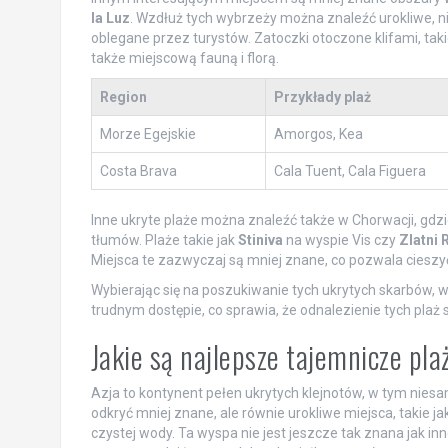
la Luz
. Wzdłuż tych wybrzeży można znaleźć urokliwe, ni
oblegane przez turystów. Zatoczki otoczone klifami, taki
także miejscową fauną i florą.
Region
Przykłady plaż
Morze Egejskie
Amorgos, Kea
Costa Brava
Cala Tuent, Cala Figuera
Inne ukryte plaże można znaleźć także w Chorwacji, gdz
tłumów. Plaże takie jak
Stiniva
na wyspie Vis czy
Zlatni 
Miejsca te zazwyczaj są mniej znane, co pozwala cieszyć
Wybierając się na poszukiwanie tych ukrytych skarbów,
trudnym dostępie, co sprawia, że odnalezienie tych plaż 
Jakie są najlepsze tajemnicze pla
Azja to kontynent pełen ukrytych klejnotów, w tym nie
odkryć mniej znane, ale równie urokliwe miejsca, takie ja
czystej wody. Ta wyspa nie jest jeszcze tak znana jak inn