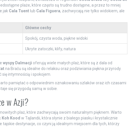
edostępne plaże, które często są trudno dostępne, a przez to mniej
e jak
Cala Tuent
lub
Cala Figuera
, zachwycają nie tylko widokiem, ale
Główne cechy
Spokój, czysta woda, piękne widoki
Ukryte zatoczki, klify, natura
ie
wyspy Dalmacji
oferują wiele małych plaż, które są z dala od
Rat
na Braču są idealne do relaksu oraz podziwiania piękna przyrody.
 się intymnością i spokojem.
 warto pamiętać o odpowiednim oznakowaniu szlaków oraz ich czasami
staje się przygodą samą w sobie.
że w Azji?
samowitych plaż, które zachwycają swoim naturalnym pięknem. Warto
k
Koh Kood
w Tajlandii, która słynie z białego piasku i krystalicznie
e tajskie destynacje, co czyni ją idealnym miejscem dla tych, którzy