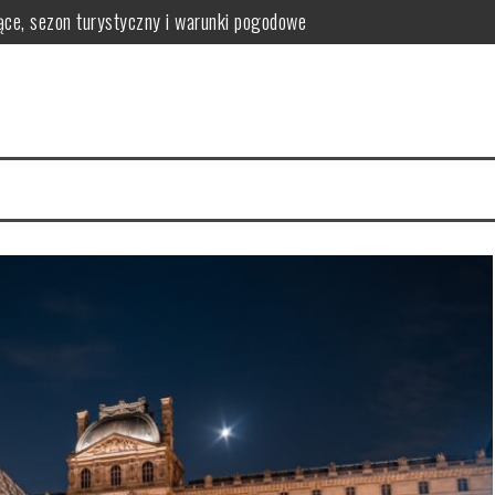
iące, sezon turystyczny i warunki pogodowe
k zaplanować 2 dni zwiedzania
leg, jedzenie i atrakcje krok po budżecie
kiedy wystarczy weekend, a kiedy warto zostać dłużej
e pod dachem, muzea i miejsca na deszczowe dni
 zamek Europy Północnej, który trzeba zobaczyć