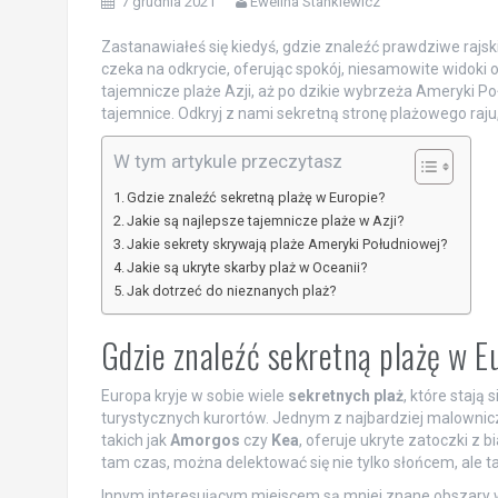
7 grudnia 2021
Ewelina Stankiewicz
Zastanawiałeś się kiedyś, gdzie znaleźć prawdziwe rajski
czeka na odkrycie, oferując spokój, niesamowite widoki
tajemnicze plaże Azji, aż po dzikie wybrzeża Ameryki Po
tajemnice. Odkryj z nami sekretną stronę plażowego raju, 
W tym artykule przeczytasz
Gdzie znaleźć sekretną plażę w Europie?
Jakie są najlepsze tajemnicze plaże w Azji?
Jakie sekrety skrywają plaże Ameryki Południowej?
Jakie są ukryte skarby plaż w Oceanii?
Jak dotrzeć do nieznanych plaż?
Gdzie znaleźć sekretną plażę w E
Europa kryje w sobie wiele
sekretnych plaż
, które stają
turystycznych kurortów. Jednym z najbardziej malownic
takich jak
Amorgos
czy
Kea
, oferuje ukryte zatoczki z 
tam czas, można delektować się nie tylko słońcem, ale 
Innym interesującym miejscem są mniej znane obszary 