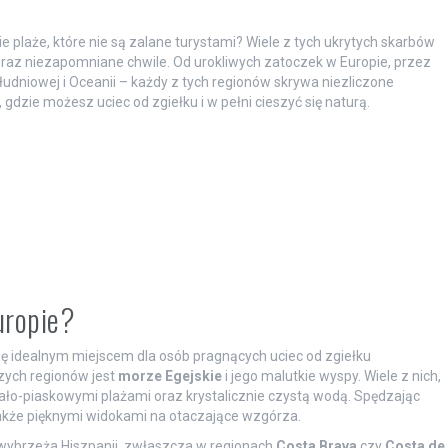
e plaże, które nie są zalane turystami? Wiele z tych ukrytych skarbów
 oraz niezapomniane chwile. Od urokliwych zatoczek w Europie, przez
łudniowej i Oceanii – każdy z tych regionów skrywa niezliczone
gdzie możesz uciec od zgiełku i w pełni cieszyć się naturą.
uropie?
 się idealnym miejscem dla osób pragnących uciec od zgiełku
zych regionów jest
morze Egejskie
i jego malutkie wyspy. Wiele z nich,
biało-piaskowymi plażami oraz krystalicznie czystą wodą. Spędzając
także pięknymi widokami na otaczające wzgórza.
wybrzeża Hiszpanii, zwłaszcza w regionach
Costa Brava
czy
Costa de