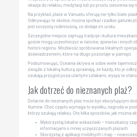
okazja do relaksu, medytacji lub po prostu cieszenia się n
Na przykład, plaże w Vanuatu oferują nie tylko białe piask
Odkrywając te okolice, można spotkać rzadkie gatunki pt
jest soczystą roślinnością, co dodaje im uroku.
Szczególne miejsce zajmują tradycje i kultura mieszkańc
goście mogą uczestniczyć w tańców, śpiewów i innych o
historii regionu. Możliwość spróbowania lokalnych specj
doświadczeniem, które na długo pozostaje w pamięci.
Podsumowując, Oceania skrywa w sobie wiele tajemniczyc
związki z lokalną kulturą sprawiają, że każdy, kto je od
szukają przygód poza utartymi szlakami, wyspy te stan
Jak dotrzeć do nieznanych plaż?
Dotarcie do nieznanych plaż może być ekscytującym doś
tłumów. Choć często wymaga to wysiłku, nagroda w postac
którzy szukają relaksu. Oto kilka sposobów, jak można s
Wykorzystaj lokalne wskazówki – mieszkańcy częst
informacjami o mniej uczęszczanych plażach.
Skorzystaj z aplikacji mobilnych i map – nowocze