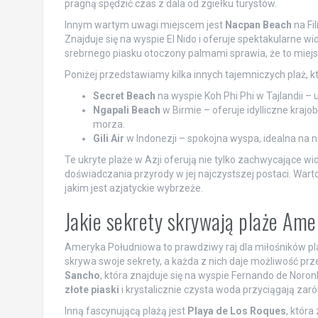
pragną spędzić czas z dala od zgiełku turystów.
Innym wartym uwagi miejscem jest
Nacpan Beach
na Fi
Znajduje się na wyspie El Nido i oferuje spektakularne wi
srebrnego piasku otoczony palmami sprawia, że to miejsc
Poniżej przedstawiamy kilka innych tajemniczych plaż, k
Secret Beach
na wyspie Koh Phi Phi w Tajlandii –
Ngapali Beach
w Birmie – oferuje idylliczne kraj
morza.
Gili Air
w Indonezji – spokojna wyspa, idealna na nu
Te ukryte plaże w Azji oferują nie tylko zachwycające wi
doświadczania przyrody w jej najczystszej postaci. Wart
jakim jest azjatyckie wybrzeże.
Jakie sekrety skrywają plaże Ame
Ameryka Południowa to prawdziwy raj dla miłośników pl
skrywa swoje sekrety, a każda z nich daje możliwość pr
Sancho
, która znajduje się na wyspie Fernando de Noron
złote piaski
i krystalicznie czysta woda przyciągają zar
Inną fascynującą plażą jest
Playa de Los Roques
, która