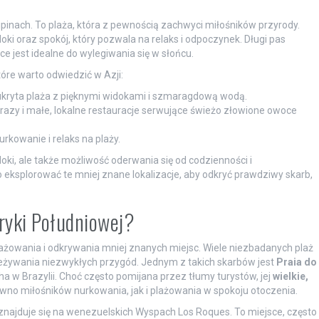
lipinach. To plaża, która z pewnością zachwyci miłośników przyrody.
doki oraz spokój, który pozwala na relaks i odpoczynek. Długi pas
e jest idealne do wylegiwania się w słońcu.
tóre warto odwiedzić w Azji:
 ukryta plaża z pięknymi widokami i szmaragdową wodą.
obrazy i małe, lokalne restauracje serwujące świeżo złowione owoce
rkowanie i relaks na plaży.
doki, ale także możliwość oderwania się od codzienności i
o eksplorować te mniej znane lokalizacje, aby odkryć prawdziwy skarb,
ryki Południowej?
ażowania i odkrywania mniej znanych miejsc. Wiele niezbadanych plaż
zeżywania niezwykłych przygód. Jednym z takich skarbów jest
Praia do
ha w Brazylii. Choć często pomijana przez tłumy turystów, jej
wielkie,
ówno miłośników nurkowania, jak i plażowania w spokoju otoczenia.
 znajduje się na wenezuelskich Wyspach Los Roques. To miejsce, często