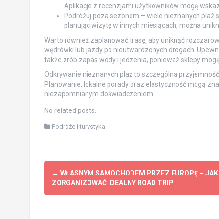
Aplikacje z recenzjami użytkowników mogą wskaza
Podróżuj poza sezonem – wiele nieznanych plaż s
planując wizytę w innych miesiącach, można unikn
Warto również zaplanować trasę, aby uniknąć rozczaro
wędrówki lub jazdy po nieutwardzonych drogach. Upewnij
także zrób zapas wody i jedzenia, ponieważ sklepy mogą
Odkrywanie nieznanych plaż to szczególna przyjemność, k
Planowanie, lokalne porady oraz elastyczność mogą znac
niezapomnianym doświadczeniem.
No related posts.
Podróże i turystyka
Post
←
WŁASNYM SAMOCHODEM PRZEZ EUROPĘ – JAK
navigation
ZORGANIZOWAĆ IDEALNY ROAD TRIP