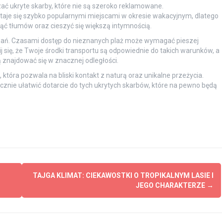
ć ukryte skarby, które nie są szeroko reklamowane.
taje się szybko popularnymi miejscami w okresie wakacyjnym, dlatego
ąć tłumów oraz cieszyć się większą intymnością.
wań. Czasami dostęp do nieznanych plaż może wymagać pieszej
 się, że Twoje środki transportu są odpowiednie do takich warunków, a
 znajdować się w znacznej odległości.
tóra pozwala na bliski kontakt z naturą oraz unikalne przeżycia.
znie ułatwić dotarcie do tych ukrytych skarbów, które na pewno będą
TAJGA KLIMAT: CIEKAWOSTKI O TROPIKALNYM LASIE I
JEGO CHARAKTERZE
→