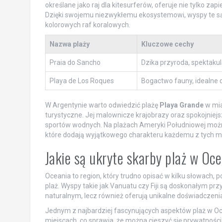
określane jako raj dla kitesurferów, oferuje nie tylko za
Dzięki swojemu niezwykłemu ekosystemowi, wyspy te s
kolorowych raf koralowych.
Nazwa plaży
Kluczowe cechy
Praia do Sancho
Dzika przyroda, spektakul
Playa de Los Roques
Bogactwo fauny, idealne d
W Argentynie warto odwiedzić plażę
Playa Grande
w mia
turystyczne. Jej malownicze krajobrazy oraz spokojniej
sportów wodnych. Na plażach Ameryki Południowej można od
które dodają wyjątkowego charakteru każdemu z tych mi
Jakie są ukryte skarby plaż w Oce
Oceania to region, który trudno opisać w kilku słowach, 
plaż. Wyspy takie jak Vanuatu czy Fiji są doskonałym prz
naturalnym, lecz również oferują unikalne doświadczeni
Jednym z najbardziej fascynujących aspektów plaż w Oce
miejscach, co sprawia, że można cieszyć się prywatności