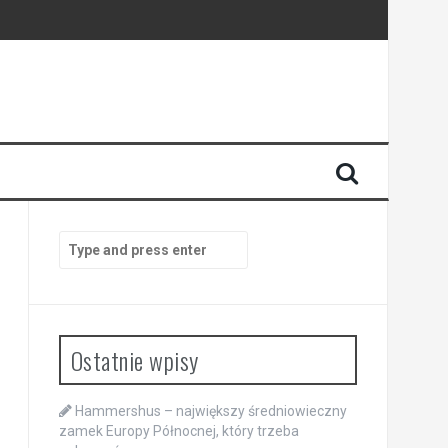
Search
for:
Ostatnie wpisy
Hammershus – największy średniowieczny
zamek Europy Północnej, który trzeba