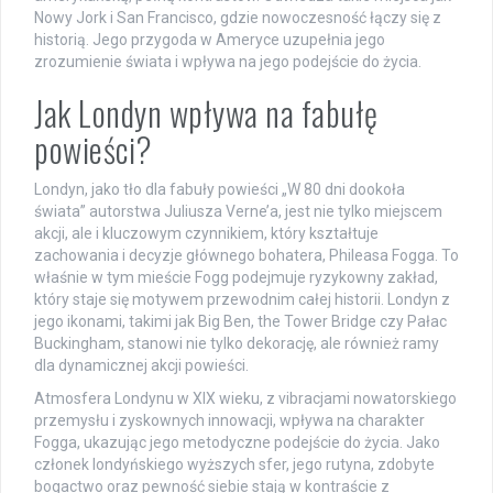
Nowy Jork i San Francisco, gdzie nowoczesność łączy się z
historią. Jego przygoda w Ameryce uzupełnia jego
zrozumienie świata i wpływa na jego podejście do życia.
Jak Londyn wpływa na fabułę
powieści?
Londyn, jako tło dla fabuły powieści „W 80 dni dookoła
świata” autorstwa Juliusza Verne’a, jest nie tylko miejscem
akcji, ale i kluczowym czynnikiem, który kształtuje
zachowania i decyzje głównego bohatera, Phileasa Fogga. To
właśnie w tym mieście Fogg podejmuje ryzykowny zakład,
który staje się motywem przewodnim całej historii. Londyn z
jego ikonami, takimi jak Big Ben, the Tower Bridge czy Pałac
Buckingham, stanowi nie tylko dekorację, ale również ramy
dla dynamicznej akcji powieści.
Atmosfera Londynu w XIX wieku, z vibracjami nowatorskiego
przemysłu i zyskownych innowacji, wpływa na charakter
Fogga, ukazując jego metodyczne podejście do życia. Jako
członek londyńskiego wyższych sfer, jego rutyna, zdobyte
bogactwo oraz pewność siebie stają w kontraście z