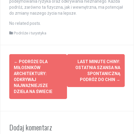
podejmowania ryzyka oraz odkrywania nieznanego. Każda
podróż, zarówno ta fizyczna, jak i wewnętrzna, ma potencjał
do zmiany naszego życia na lepsze.
No related posts.
Podróże i turystyka
Post
←
PODRÓŻE DLA
LAST MINUTE CHINY:
navigation
MIŁOŚNIKÓW
OSTATNIA SZANSA NA
ARCHITEKTURY:
SPONTANICZNĄ
ODKRYWAJ
PODRÓŻ DO CHIN
→
NAJWAŻNIEJSZE
DZIEŁA NA ŚWIECIE
Dodaj komentarz