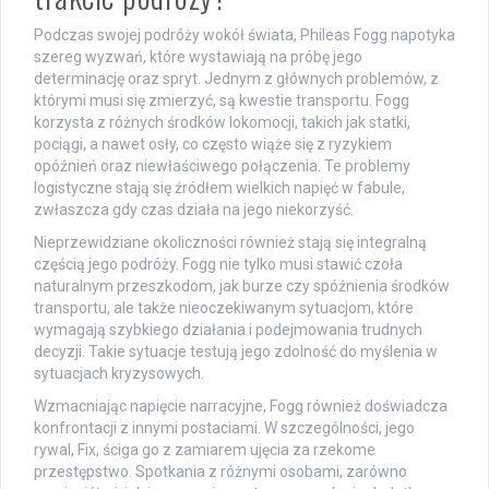
Podczas swojej podróży wokół świata, Phileas Fogg napotyka
szereg wyzwań, które wystawiają na próbę jego
determinację oraz spryt. Jednym z głównych problemów, z
którymi musi się zmierzyć, są kwestie transportu. Fogg
korzysta z różnych środków lokomocji, takich jak statki,
pociągi, a nawet osły, co często wiąże się z ryzykiem
opóźnień oraz niewłaściwego połączenia. Te problemy
logistyczne stają się źródłem wielkich napięć w fabule,
zwłaszcza gdy czas działa na jego niekorzyść.
Nieprzewidziane okoliczności również stają się integralną
częścią jego podróży. Fogg nie tylko musi stawić czoła
naturalnym przeszkodom, jak burze czy spóźnienia środków
transportu, ale także nieoczekiwanym sytuacjom, które
wymagają szybkiego działania i podejmowania trudnych
decyzji. Takie sytuacje testują jego zdolność do myślenia w
sytuacjach kryzysowych.
Wzmacniając napięcie narracyjne, Fogg również doświadcza
konfrontacji z innymi postaciami. W szczególności, jego
rywal, Fix, ściga go z zamiarem ujęcia za rzekome
przestępstwo. Spotkania z różnymi osobami, zarówno