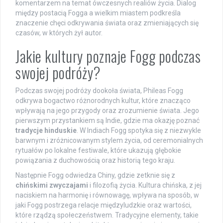
komentarzem na temat ówczesnych realiów życia. Dialog
między postacią Fogga a wielkim miastem podkreśla
znaczenie chęci odkrywania świata oraz zmieniających się
czasów, w których żył autor.
Jakie kultury poznaje Fogg podczas
swojej podróży?
Podczas swojej podróży dookoła świata, Phileas Fogg
odkrywa bogactwo różnorodnych kultur, które znacząco
wpływają na jego przygody oraz zrozumienie świata. Jego
pierwszym przystankiem są Indie, gdzie ma okazję poznać
tradycje hinduskie
. W Indiach Fogg spotyka się z niezwykle
barwnym i zróżnicowanym stylem życia, od ceremonialnych
rytuałów po lokalne festiwale, które ukazują głębokie
powiązania z duchowością oraz historią tego kraju.
Następnie Fogg odwiedza Chiny, gdzie zetknie się z
chińskimi zwyczajami
i filozofią życia. Kultura chińska, z jej
naciskiem na harmonię i równowagę, wpływa na sposób, w
jaki Fogg postrzega relacje międzyludzkie oraz wartości,
które rządzą społeczeństwem. Tradycyjne elementy, takie