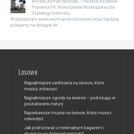
AirFiber Airmax Wrocław – Pilczyce-Kozanów-
Popowice Pn: Nowoczesne Rozwiązania Dla
Szybkiego Internetu
W dzisiejszym światowym społeczeństwie coraz bardziej
polegamy na dostępie do …
Losowe
Najpiękniejsze sanktuaria na świecie, które
musisz zobaczyć
Najpiękniejsze ogrody na świecie – podróżując w
poszukiwaniu natury
Najciekawsze muzea na świecie, które musisz
odwiedzić
Jak podróżować z minimalnym bagażem i
skupić się na doświadczeniach?