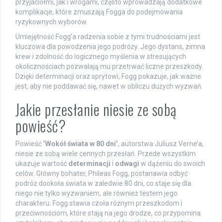
przyjaciółmi, jak i wrogami, często wprowadzają dodatkowe
komplikacje, które zmuszają Fogga do podejmowania
ryzykownych wyborów.
Umiejętność Fogg’a radzenia sobie z tymi trudnościami jest
kluczowa dla powodzenia jego podróży. Jego dystans, zimna
krew i zdolność do logicznego myślenia w stresujących
okolicznościach pozwalają mu przetrwać liczne przeszkody.
Dzięki determinacji oraz sprytowi, Fogg pokazuje, jak ważne
jest, aby nie poddawać się, nawet w obliczu dużych wyzwań.
Jakie przesłanie niesie ze sobą
powieść?
Powieść
’Wokół świata w 80 dni’
, autorstwa Juliusz Verne’a,
niesie ze sobą wiele cennych przesłań. Przede wszystkim
ukazuje wartość
determinacji
i
odwagi
w dążeniu do swoich
celów. Główny bohater, Phileas Fogg, postanawia odbyć
podróż dookoła świata w zaledwie 80 dni, co staje się dla
niego nie tylko wyzwaniem, ale również testem jego
charakteru. Fogg stawia czoła różnym przeszkodom i
przeciwnościom, które stają na jego drodze, co przypomina