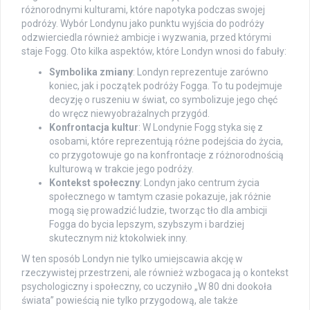
różnorodnymi kulturami, które napotyka podczas swojej
podróży. Wybór Londynu jako punktu wyjścia do podróży
odzwierciedla również ambicje i wyzwania, przed którymi
staje Fogg. Oto kilka aspektów, które Londyn wnosi do fabuły:
Symbolika zmiany
: Londyn reprezentuje zarówno
koniec, jak i początek podróży Fogga. To tu podejmuje
decyzję o ruszeniu w świat, co symbolizuje jego chęć
do wręcz niewyobrażalnych przygód.
Konfrontacja kultur
: W Londynie Fogg styka się z
osobami, które reprezentują różne podejścia do życia,
co przygotowuje go na konfrontacje z różnorodnością
kulturową w trakcie jego podróży.
Kontekst społeczny
: Londyn jako centrum życia
społecznego w tamtym czasie pokazuje, jak różnie
mogą się prowadzić ludzie, tworząc tło dla ambicji
Fogga do bycia lepszym, szybszym i bardziej
skutecznym niż ktokolwiek inny.
W ten sposób Londyn nie tylko umiejscawia akcję w
rzeczywistej przestrzeni, ale również wzbogaca ją o kontekst
psychologiczny i społeczny, co uczyniło „W 80 dni dookoła
świata” powieścią nie tylko przygodową, ale także