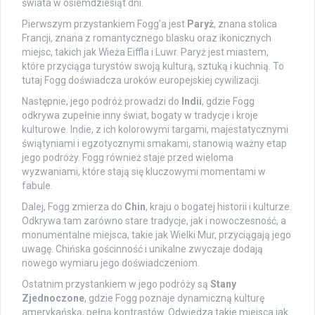
świata w osiemdziesiąt dni.
Pierwszym przystankiem Fogg’a jest
Paryż
, znana stolica
Francji, znana z romantycznego blasku oraz ikonicznych
miejsc, takich jak Wieża Eiffla i Luwr. Paryż jest miastem,
które przyciąga turystów swoją kulturą, sztuką i kuchnią. To
tutaj Fogg doświadcza uroków europejskiej cywilizacji.
Następnie, jego podróż prowadzi do
Indii
, gdzie Fogg
odkrywa zupełnie inny świat, bogaty w tradycje i kroje
kulturowe. Indie, z ich kolorowymi targami, majestatycznymi
świątyniami i egzotycznymi smakami, stanowią ważny etap
jego podróży. Fogg również staje przed wieloma
wyzwaniami, które stają się kluczowymi momentami w
fabule.
Dalej, Fogg zmierza do
Chin
, kraju o bogatej historii i kulturze.
Odkrywa tam zarówno stare tradycje, jak i nowoczesność, a
monumentalne miejsca, takie jak Wielki Mur, przyciągają jego
uwagę. Chińska gościnność i unikalne zwyczaje dodają
nowego wymiaru jego doświadczeniom.
Ostatnim przystankiem w jego podróży są
Stany
Zjednoczone
, gdzie Fogg poznaje dynamiczną kulturę
amerykańską, pełną kontrastów. Odwiedza takie miejsca jak