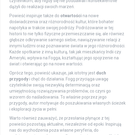
czytelnikom, aby nigdy się nie poddawali i konsekwentnie
dążyli do realizacji swoich marzeń.
Powieść inspiruje także do
otwartości
na nowe
doświadczenia oraz różnorodność kultur, które bohater
napotyka w trakcie swojej podróży. Podróżowanie w tej
historii to nie tylko fizyczne przemieszczanie się, ale również
głębsze odkrywanie samego siebie, nawiązywanie relacji z
innymi ludźmi oraz poznawanie świata w jego różnorodności.
Każde spotkanie z inną kulturą, tak jak mieszkańcy Indii czy
Ameryki, wpływa na Fogga, kształtując jego spojrzenie na
świat i otwierając go na nowe wartości.
Oprócz tego, powieść ukazuje, jak istotny jest
duch
przygody
i chęć do działania. Fogg przyciąga uwagę
czytelników swoją niezwykłą determinacją oraz
umiejętnością rozwiązywania problemów, co czyni go
wzorem do naśladowania. To właśnie poprzez jego
przygody, autor motywuje do poszukiwania własnych ścieżek
i eksploracji życia w pełni.
Warto również zauważyć, że przesłania płynące z tej
powieści pozostają aktualne, niezależnie od epoki. Inspirują
nas do wychodzenia poza własne peryferia, do