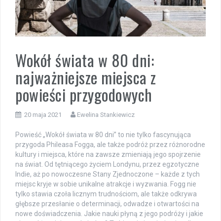
Wokół świata w 80 dni:
najważniejsze miejsca z
powieści przygodowych
20 maja 2021
Ewelina Stankiewicz
Powieść „Wokół świata w 80 dni” to nie tylko fascynująca
przygoda Phileasa Fogga, ale także podróż przez różnorodne
kultury i miejsca, które na zawsze zmieniają jego spojrzenie
na świat. Od tętniącego życiem Londynu, przez egzotyczne
Indie, aż po nowoczesne Stany Zjednoczone – każde z tych
miejsc kryje w sobie unikalne atrakcje i wyzwania. Fogg nie
tylko stawia czoła licznym trudnościom, ale także odkrywa
głębsze przesłanie o determinacji, odwadze i otwartości na
nowe doświadczenia. Jakie nauki płyną z jego podróży i jakie