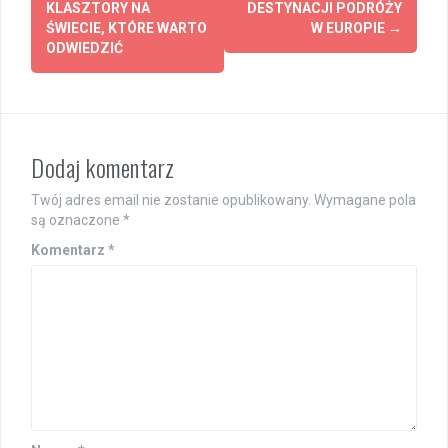
navigation
KLASZTORY NA
DESTYNACJI PODRÓŻY
ŚWIECIE, KTÓRE WARTO
W EUROPIE
→
ODWIEDZIĆ
Dodaj komentarz
Twój adres email nie zostanie opublikowany.
Wymagane pola
są oznaczone
*
Komentarz
*