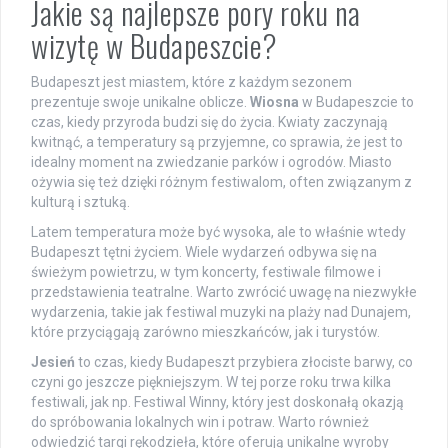
Jakie są najlepsze pory roku na
wizytę w Budapeszcie?
Budapeszt jest miastem, które z każdym sezonem
prezentuje swoje unikalne oblicze.
Wiosna
w Budapeszcie to
czas, kiedy przyroda budzi się do życia. Kwiaty zaczynają
kwitnąć, a temperatury są przyjemne, co sprawia, że jest to
idealny moment na zwiedzanie parków i ogrodów. Miasto
ożywia się też dzięki różnym festiwalom, often związanym z
kulturą i sztuką.
Latem temperatura może być wysoka, ale to właśnie wtedy
Budapeszt tętni życiem. Wiele wydarzeń odbywa się na
świeżym powietrzu, w tym koncerty, festiwale filmowe i
przedstawienia teatralne. Warto zwrócić uwagę na niezwykłe
wydarzenia, takie jak festiwal muzyki na plaży nad Dunajem,
które przyciągają zarówno mieszkańców, jak i turystów.
Jesień
to czas, kiedy Budapeszt przybiera złociste barwy, co
czyni go jeszcze piękniejszym. W tej porze roku trwa kilka
festiwali, jak np. Festiwal Winny, który jest doskonałą okazją
do spróbowania lokalnych win i potraw. Warto również
odwiedzić targi rękodzieła, które oferują unikalne wyroby