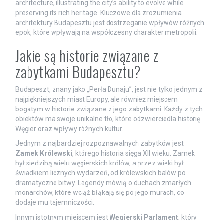
architecture, illustrating the city’s ability to evolve while
preserving its rich heritage. Kluczowe dla zrozumienia
architektury Budapesztu jest dostrzeganie wpływów różnych
epok, które wpływają na współczesny charakter metropolii.
Jakie są historie związane z
zabytkami Budapesztu?
Budapeszt, znany jako „Perła Dunaju”, jest nie tylko jednym z
najpiękniejszych miast Europy, ale również miejscem
bogatym w historie związane z jego zabytkami. Każdy z tych
obiektów ma swoje unikalne tło, które odzwierciedla historię
Węgier oraz wpływy różnych kultur.
Jednym z najbardziej rozpoznawalnych zabytków jest
Zamek Królewski
, którego historia sięga XII wieku. Zamek
był siedzibą wielu węgierskich królów, a przez wieki był
świadkiem licznych wydarzeń, od królewskich balów po
dramatyczne bitwy. Legendy mówią o duchach zmarłych
monarchów, które wciąż błąkają się po jego murach, co
dodaje mu tajemniczości.
Innym istotnym miejscem jest
Węgierski Parlament
, który