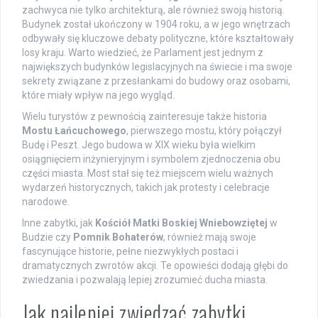
zachwyca nie tylko architekturą, ale również swoją historią.
Budynek został ukończony w 1904 roku, a w jego wnętrzach
odbywały się kluczowe debaty polityczne, które kształtowały
losy kraju. Warto wiedzieć, że Parlament jest jednym z
największych budynków legislacyjnych na świecie i ma swoje
sekrety związane z przesłankami do budowy oraz osobami,
które miały wpływ na jego wygląd.
Wielu turystów z pewnością zainteresuje także historia
Mostu Łańcuchowego
, pierwszego mostu, który połączył
Budę i Peszt. Jego budowa w XIX wieku była wielkim
osiągnięciem inżynieryjnym i symbolem zjednoczenia obu
części miasta. Most stał się też miejscem wielu ważnych
wydarzeń historycznych, takich jak protesty i celebracje
narodowe.
Inne zabytki, jak
Kościół Matki Boskiej Wniebowziętej
w
Budzie czy
Pomnik Bohaterów
, również mają swoje
fascynujące historie, pełne niezwykłych postaci i
dramatycznych zwrotów akcji. Te opowieści dodają głębi do
zwiedzania i pozwalają lepiej zrozumieć ducha miasta.
Jak najlepiej zwiedzać zabytki