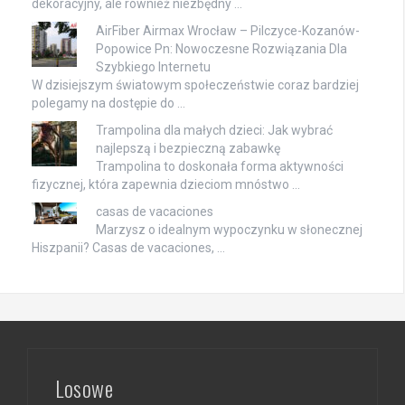
dekoracyjny, ale również niezbędny …
AirFiber Airmax Wrocław – Pilczyce-Kozanów-
Popowice Pn: Nowoczesne Rozwiązania Dla
Szybkiego Internetu
W dzisiejszym światowym społeczeństwie coraz bardziej
polegamy na dostępie do …
Trampolina dla małych dzieci: Jak wybrać
najlepszą i bezpieczną zabawkę
Trampolina to doskonała forma aktywności
fizycznej, która zapewnia dzieciom mnóstwo …
casas de vacaciones
Marzysz o idealnym wypoczynku w słonecznej
Hiszpanii? Casas de vacaciones, …
Losowe