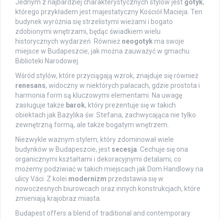
Jednym z najbardziej charakterystycznych stylów jest
gotyk
,
którego przykładem jest majestatyczny Kościół Macieja. Ten
budynek wyróżnia się strzelistymi wieżami i bogato
zdobionymi wnętrzami, będąc świadkiem wielu
historycznych wydarzeń. Również
neogotyk
ma swoje
miejsce w Budapeszcie, jak można zauważyć w gmachu
Biblioteki Narodowej.
Wśród stylów, które przyciągają wzrok, znajduje się również
renesans
, widoczny w niektórych pałacach, gdzie prostota i
harmonia form są kluczowymi elementami. Na uwagę
zasługuje także
barok
, który prezentuje się w takich
obiektach jak Bazylika św. Stefana, zachwycająca nie tylko
zewnętrzną formą, ale także bogatym wnętrzem.
Niezwykle ważnym stylem, który zdominował wiele
budynków w Budapeszcie, jest
secesja
. Cechuje się ona
organicznymi kształtami i dekoracyjnymi detalami, co
możemy podziwiać w takich miejscach jak Dom Handlowy na
ulicy Váci. Z kolei
modernizm
przedstawia się w
nowoczesnych biurowcach oraz innych konstrukcjach, które
zmieniają krajobraz miasta.
Budapest offers a blend of traditional and contemporary