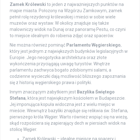
Zamek Królewski
to jeden z najważniejszych punktów na
mapie miasta. Położony na Wzgórzu Zamkowym, zamek
pełnił rolę rezydencji królewskiej i mieści w sobie wiele
muzeów oraz wystaw. W okolicy znajduje się także
malowniczy widok na Dunaj oraz panoramę Pestu, co czyni
to miejsce idealnym do robienia zdjęć oraz spacerów.
Nie można również pominąć
Parlamentu Węgierskiego
,
który jest jednym z największych budynków legislacyjnych w
Europie. Jego neogotycka architektura oraz złote
wykończenia przyciągają uwagę turystów. Wnętrze
parlamentu zachwyca bogato zdobionymi salami, a
codzienne wycieczki dają możliwość bliższego zapoznania
się z historią węgierskiego prawa i polityki.
Innym znaczącym zabytkiem jest
Bazylika Świętego
Stefana
, która jest największym kościołem w Budapeszcie.
Jej imponująca kopuła widoczna jest z wielu miejsc w
mieście. Wewnątrz bazyliki znajduje się relikwia św. Stefana,
pierwszego króla Węgier. Warto również wspiąć się na wieżę,
skąd rozpościera się zapierający dech w piersiach widok na
stolicę Węgier.
Zamek Królewski – idealne miejsce na spacery i