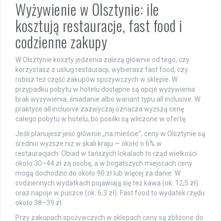
Wyżywienie w Olsztynie: ile
kosztują restauracje, fast food i
codzienne zakupy
W Olsztynie koszty jedzenia zależą głównie od tego, czy
korzystasz z usług restauracji, wybierasz fast food, czy
robisz też część zakupów spożywczych w sklepie. W
przypadku pobytu w hotelu dostępne są opcje wyżywienia:
brak wyżywienia, śniadanie albo wariant typu all inclusive. W
praktyce all inclusive zazwyczaj oznacza wyższą cenę
całego pobytu w hotelu, bo posiłki są wliczone w ofertę.
Jeśli planujesz jeść głównie „na mieście”, ceny w Olsztynie są
średnio wyższe niż w skali kraju — około o 6% w
restauracjach. Obiad w tańszych lokalach to rząd wielkości
około 30–44 zł za osobę, a w bogatszych miejscach ceny
mogą dochodzić do około 90 zł lub więcej za danie. W
codziennych wydatkach pojawiają się też kawa (ok. 12,5 zł)
oraz napoje w puszce (ok. 6,3 zł). Fast food to wydatek rzędu
około 38–39 zł.
Przy zakupach spożywczych w sklepach ceny są zbliżone do