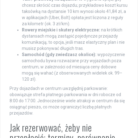
chcesz skrócić czas dojazdu; przykładowo koszt kursu
taksówką na dystansie 10 km wynosi około 41,84 zł, a
w aplikacjach (Uber, Bolt) opłata jest liczona z reguły
za kilometr (ok. 3 zł/km).
Rowery miejskie i skutery elektryczne:
na krótkich
dystansach mogą zastąpić pojedyncze przejazdy
komunikacją; to opcja, jeśli masz elastyczny plan i nie
musisz pokonywać długich tras.
Samochód (gdy zwiedzasz okolice):
wypożyczenie
samochodu bywa rozważane przy wyjazdach poza
centrum; w zależności od miesiąca ceny dobowe
mogą się wahać (z obserwowanych widełek ok. 99–
120 zł).
Przy dojazdach w centrum uwzględnij parkowanie:
obowiązuje strefa płatnego parkowania w dni robocze od
8:00 do 17:00. Jednocześnie wiele atrakcji w centrum da się
osiągnąć pieszo, co może ograniczyć liczbę płatnych
przejazdów.
Jak rezerwować, żeby nie
przepłacić: terminy, porównanie