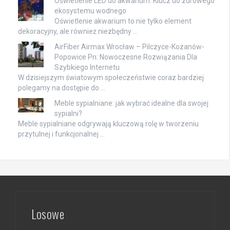
Oświetlenie LED do akwarium: Klucz do zdrowego
ekosystemu wodnego
Oświetlenie akwarium to nie tylko element
dekoracyjny, ale również niezbędny …
AirFiber Airmax Wrocław – Pilczyce-Kozanów-
Popowice Pn: Nowoczesne Rozwiązania Dla
Szybkiego Internetu
W dzisiejszym światowym społeczeństwie coraz bardziej
polegamy na dostępie do …
Meble sypialniane: jak wybrać idealne dla swojej
sypialni?
Meble sypialniane odgrywają kluczową rolę w tworzeniu
przytulnej i funkcjonalnej …
Losowe