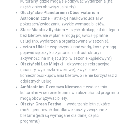
kulturalny, gdzie mogą się odbywać wydarzenia (na
część z nich obowiązują bilety).
Olsztyńskie Planetarium i Obserwatorium
Astronomiczne
– atrakcje naukowe; udział w
pokazach/zwiedzaniu zwykle wymaga biletów.
Stare Miasto
z
Rynkiem
– część atrakcji jest dostępna
bez biletów, ale w planie mogą pojawić się płatne
usługi (np. wydarzenia organizowane w sezonie).
Jezioro Ukiel
– wypoczynek nad wodą; koszty mogą
pojawić się przy korzystaniu z infrastruktury i
aktywności na miejscu (np. w sezonie kąpielowym).
Olsztyński Las Miejski
– aktywności rekreacyjne
(spacery, wycieczki rowerowe); zwykle bez
konieczności kupowania biletów, o ile nie korzystasz z
odpłatnych usług.
Amfiteatr im. Czesława Niemena
– wydarzenia
kulturalne w sezonie letnim; w zależności od programu
mogą obowiązywać bilety.
Olsztyn Green Festival
– wydarzenie letnie, które
może generować dodatkowe koszty związane z
biletami (jeśli są wymagane dla danej części
programu).