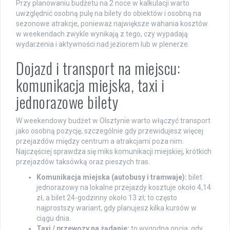
Przy planowaniu budżetu na 2 noce w kalkulacji warto
uwzględnić osobną pulę na bilety do obiektów i osobną na
sezonowe atrakcje, ponieważ największe wahania kosztów
w weekendach zwykle wynikają z tego, czy wypadają
wydarzenia i aktywności nad jeziorem lub w plenerze.
Dojazd i transport na miejscu:
komunikacja miejska, taxi i
jednorazowe bilety
W weekendowy budżet w Olsztynie warto włączyć transport
jako osobną pozycję, szczególnie gdy przewidujesz więcej
przejazdów między centrum a atrakcjami poza nim.
Najczęściej sprawdza się miks komunikacji miejskiej, krótkich
przejazdów taksówką oraz pieszych tras.
Komunikacja miejska (autobusy i tramwaje):
bilet
jednorazowy na lokalne przejazdy kosztuje około 4,14
zł, a bilet 24-godzinny około 13 zł; to często
najprostszy wariant, gdy planujesz kilka kursów w
ciągu dnia.
Taxi / przewozy na żądanie:
to wygodna opcja, gdy