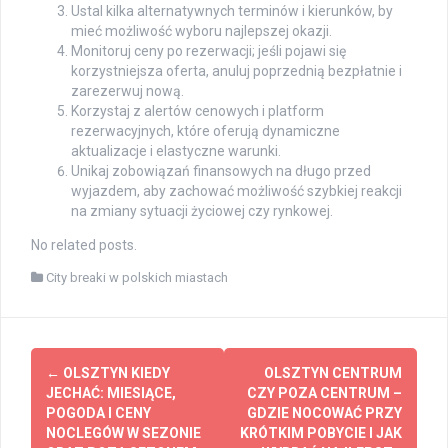
Ustal kilka alternatywnych terminów i kierunków, by
mieć możliwość wyboru najlepszej okazji.
Monitoruj ceny po rezerwacji; jeśli pojawi się
korzystniejsza oferta, anuluj poprzednią bezpłatnie i
zarezerwuj nową.
Korzystaj z alertów cenowych i platform
rezerwacyjnych, które oferują dynamiczne
aktualizacje i elastyczne warunki.
Unikaj zobowiązań finansowych na długo przed
wyjazdem, aby zachować możliwość szybkiej reakcji
na zmiany sytuacji życiowej czy rynkowej.
No related posts.
City breaki w polskich miastach
Post
←
OLSZTYN KIEDY
OLSZTYN CENTRUM
navigation
JECHAĆ: MIESIĄCE,
CZY POZA CENTRUM –
POGODA I CENY
GDZIE NOCOWAĆ PRZY
NOCLEGÓW W SEZONIE
KRÓTKIM POBYCIE I JAK