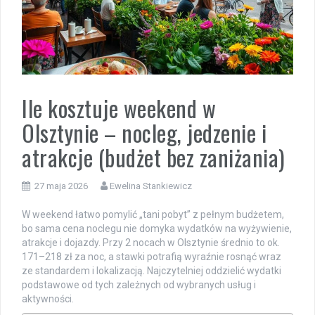
Ile kosztuje weekend w
Olsztynie – nocleg, jedzenie i
atrakcje (budżet bez zaniżania)
27 maja 2026
Ewelina Stankiewicz
W weekend łatwo pomylić „tani pobyt” z pełnym budżetem,
bo sama cena noclegu nie domyka wydatków na wyżywienie,
atrakcje i dojazdy. Przy 2 nocach w Olsztynie średnio to ok.
171–218 zł za noc, a stawki potrafią wyraźnie rosnąć wraz
ze standardem i lokalizacją. Najczytelniej oddzielić wydatki
podstawowe od tych zależnych od wybranych usług i
aktywności.