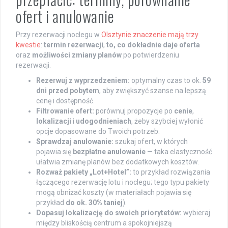
ofert i anulowanie
Przy rezerwacji noclegu w
Olsztynie znaczenie mają trzy
kwestie
:
termin rezerwacji
,
to, co dokładnie daje oferta
oraz
możliwości zmiany planów
po potwierdzeniu
rezerwacji.
Rezerwuj z wyprzedzeniem:
optymalny czas to ok.
59
dni przed pobytem
, aby zwiększyć szanse na lepszą
cenę i dostępność.
Filtrowanie ofert:
porównuj propozycje po
cenie
,
lokalizacji
i
udogodnieniach
, żeby szybciej wyłonić
opcje dopasowane do Twoich potrzeb.
Sprawdzaj anulowanie:
szukaj ofert, w których
pojawia się
bezpłatne anulowanie
— taka elastyczność
ułatwia zmianę planów bez dodatkowych kosztów.
Rozważ pakiety „Lot+Hotel”:
to przykład rozwiązania
łączącego rezerwację lotu i noclegu; tego typu pakiety
mogą obniżać koszty (w materiałach pojawia się
przykład
do ok. 30% taniej
).
Dopasuj lokalizację do swoich priorytetów:
wybieraj
między bliskością centrum a spokojniejszą