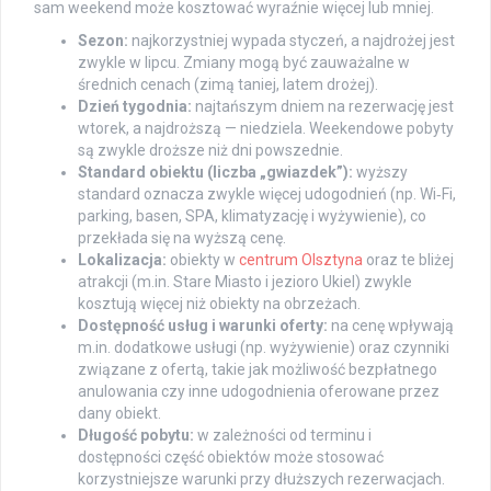
sam weekend może kosztować wyraźnie więcej lub mniej.
Sezon:
najkorzystniej wypada styczeń, a najdrożej jest
zwykle w lipcu. Zmiany mogą być zauważalne w
średnich cenach (zimą taniej, latem drożej).
Dzień tygodnia:
najtańszym dniem na rezerwację jest
wtorek, a najdroższą — niedziela. Weekendowe pobyty
są zwykle droższe niż dni powszednie.
Standard obiektu (liczba „gwiazdek”):
wyższy
standard oznacza zwykle więcej udogodnień (np. Wi‑Fi,
parking, basen, SPA, klimatyzację i wyżywienie), co
przekłada się na wyższą cenę.
Lokalizacja:
obiekty w
centrum Olsztyna
oraz te bliżej
atrakcji (m.in. Stare Miasto i jezioro Ukiel) zwykle
kosztują więcej niż obiekty na obrzeżach.
Dostępność usług i warunki oferty:
na cenę wpływają
m.in. dodatkowe usługi (np. wyżywienie) oraz czynniki
związane z ofertą, takie jak możliwość bezpłatnego
anulowania czy inne udogodnienia oferowane przez
dany obiekt.
Długość pobytu:
w zależności od terminu i
dostępności część obiektów może stosować
korzystniejsze warunki przy dłuższych rezerwacjach.