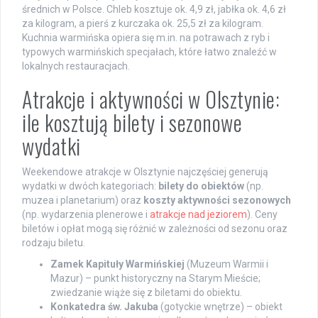
średnich w Polsce. Chleb kosztuje ok. 4,9 zł, jabłka ok. 4,6 zł
za kilogram, a pierś z kurczaka ok. 25,5 zł za kilogram.
Kuchnia warmińska opiera się m.in. na potrawach z ryb i
typowych warmińskich specjałach, które łatwo znaleźć w
lokalnych restauracjach.
Atrakcje i aktywności w Olsztynie:
ile kosztują bilety i sezonowe
wydatki
Weekendowe atrakcje w Olsztynie najczęściej generują
wydatki w dwóch kategoriach:
bilety do obiektów
(np.
muzea i planetarium) oraz
koszty aktywności sezonowych
(np. wydarzenia plenerowe i
atrakcje nad jeziorem
). Ceny
biletów i opłat mogą się różnić w zależności od sezonu oraz
rodzaju biletu.
Zamek Kapituły Warmińskiej
(Muzeum Warmii i
Mazur) – punkt historyczny na Starym Mieście;
zwiedzanie wiąże się z biletami do obiektu.
Konkatedra św. Jakuba
(gotyckie wnętrze) – obiekt