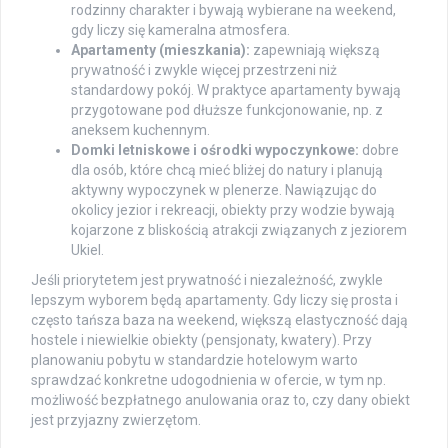
rodzinny charakter i bywają wybierane na weekend,
gdy liczy się kameralna atmosfera.
Apartamenty (mieszkania):
zapewniają większą
prywatność i zwykle więcej przestrzeni niż
standardowy pokój. W praktyce apartamenty bywają
przygotowane pod dłuższe funkcjonowanie, np. z
aneksem kuchennym.
Domki letniskowe i ośrodki wypoczynkowe:
dobre
dla osób, które chcą mieć bliżej do natury i planują
aktywny wypoczynek w plenerze. Nawiązując do
okolicy jezior i rekreacji, obiekty przy wodzie bywają
kojarzone z bliskością atrakcji związanych z jeziorem
Ukiel.
Jeśli priorytetem jest prywatność i niezależność, zwykle
lepszym wyborem będą apartamenty. Gdy liczy się prosta i
często tańsza baza na weekend, większą elastyczność dają
hostele i niewielkie obiekty (pensjonaty, kwatery). Przy
planowaniu pobytu w standardzie hotelowym warto
sprawdzać konkretne udogodnienia w ofercie, w tym np.
możliwość bezpłatnego anulowania oraz to, czy dany obiekt
jest przyjazny zwierzętom.