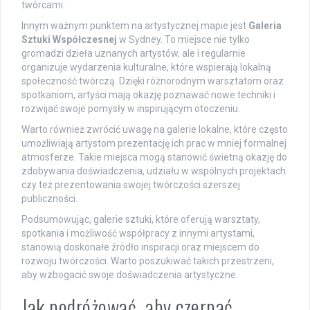
twórcami.
Innym ważnym punktem na artystycznej mapie jest
Galeria
Sztuki Współczesnej
w Sydney. To miejsce nie tylko
gromadzi dzieła uznanych artystów, ale i regularnie
organizuje wydarzenia kulturalne, które wspierają lokalną
społeczność twórczą. Dzięki różnorodnym warsztatom oraz
spotkaniom, artyści mają okazję poznawać nowe techniki i
rozwijać swoje pomysły w inspirującym otoczeniu.
Warto również zwrócić uwagę na galerie lokalne, które często
umożliwiają artystom prezentację ich prac w mniej formalnej
atmosferze. Takie miejsca mogą stanowić świetną okazję do
zdobywania doświadczenia, udziału w wspólnych projektach
czy też prezentowania swojej twórczości szerszej
publiczności.
Podsumowując, galerie sztuki, które oferują warsztaty,
spotkania i możliwość współpracy z innymi artystami,
stanowią doskonałe źródło inspiracji oraz miejscem do
rozwoju twórczości. Warto poszukiwać takich przestrzeni,
aby wzbogacić swoje doświadczenia artystyczne.
Jak podróżować, aby czerpać