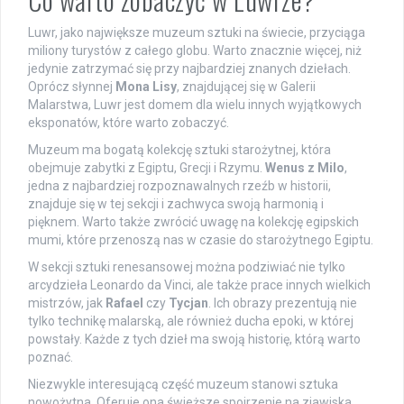
Luwr, jako największe muzeum sztuki na świecie, przyciąga
miliony turystów z całego globu. Warto znacznie więcej, niż
jedynie zatrzymać się przy najbardziej znanych dziełach.
Oprócz słynnej
Mona Lisy
, znajdującej się w Galerii
Malarstwa, Luwr jest domem dla wielu innych wyjątkowych
eksponatów, które warto zobaczyć.
Muzeum ma bogatą kolekcję sztuki starożytnej, która
obejmuje zabytki z Egiptu, Grecji i Rzymu.
Wenus z Milo
,
jedna z najbardziej rozpoznawalnych rzeźb w historii,
znajduje się w tej sekcji i zachwyca swoją harmonią i
pięknem. Warto także zwrócić uwagę na kolekcję egipskich
mumi, które przenoszą nas w czasie do starożytnego Egiptu.
W sekcji sztuki renesansowej można podziwiać nie tylko
arcydzieła Leonardo da Vinci, ale także prace innych wielkich
mistrzów, jak
Rafael
czy
Tycjan
. Ich obrazy prezentują nie
tylko technikę malarską, ale również ducha epoki, w której
powstały. Każde z tych dzieł ma swoją historię, którą warto
poznać.
Niezwykle interesującą część muzeum stanowi sztuka
nowożytna. Oferuje ona świeższe spojrzenie na zjawiska