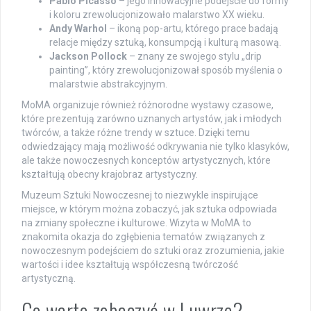
Pablo Picasso
– jego innowacyjne podejście do formy
i koloru zrewolucjonizowało malarstwo XX wieku.
Andy Warhol
– ikoną pop-artu, którego prace badają
relacje między sztuką, konsumpcją i kulturą masową.
Jackson Pollock
– znany ze swojego stylu „drip
painting”, który zrewolucjonizował sposób myślenia o
malarstwie abstrakcyjnym.
MoMA organizuje również różnorodne wystawy czasowe,
które prezentują zarówno uznanych artystów, jak i młodych
twórców, a także różne trendy w sztuce. Dzięki temu
odwiedzający mają możliwość odkrywania nie tylko klasyków,
ale także nowoczesnych konceptów artystycznych, które
kształtują obecny krajobraz artystyczny.
Muzeum Sztuki Nowoczesnej to niezwykle inspirujące
miejsce, w którym można zobaczyć, jak sztuka odpowiada
na zmiany społeczne i kulturowe. Wizyta w MoMA to
znakomita okazja do zgłębienia tematów związanych z
nowoczesnym podejściem do sztuki oraz zrozumienia, jakie
wartości i idee kształtują współczesną twórczość
artystyczną.
Co warto zobaczyć w Luwrze?