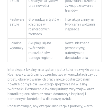
sztuki
uznanych artystów
podziwiania dzieł na
oraz nowości
żywo, poznawanie
trendów
Festiwale
Gromadzą artystów i
Interakcja z innymi
sztuki
ich prace w
twórcami i widzami,
różnorodnych
inspiracja
formach
Lokalne
Skupiają się na
Nowe, nieznane
wystawy
twórczości
perspektywy,
mieszkańców
autentyczne
danego regionu
doświadczenia
Interakcja z lokalnymi artystami jest z kolei niezwykle cenna.
Rozmowy z twórcami, uczestnictwo w warsztatach czy po
prostu obserwowanie ich pracy może dostarczyć nam
nowych pomysłów
i świeżego spojrzenia na własną
twórczość. Poznawanie lokalnej kultury, zwyczajów oraz
historii regionu również może dostarczyć inspiracji i
odmiennych kontekstów dla naszej sztuki.
Podsumowując, aby czerpać inspirację z podróży, warto