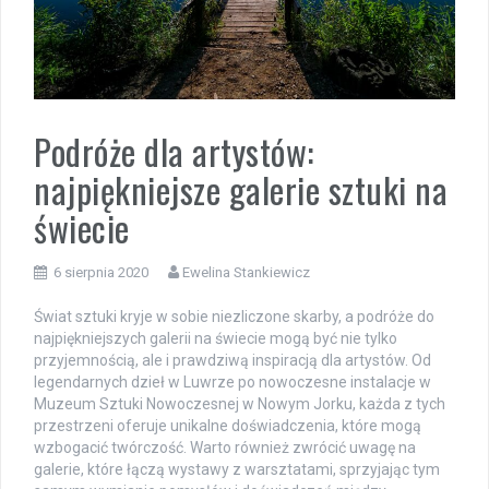
Podróże dla artystów:
najpiękniejsze galerie sztuki na
świecie
6 sierpnia 2020
Ewelina Stankiewicz
Świat sztuki kryje w sobie niezliczone skarby, a podróże do
najpiękniejszych galerii na świecie mogą być nie tylko
przyjemnością, ale i prawdziwą inspiracją dla artystów. Od
legendarnych dzieł w Luwrze po nowoczesne instalacje w
Muzeum Sztuki Nowoczesnej w Nowym Jorku, każda z tych
przestrzeni oferuje unikalne doświadczenia, które mogą
wzbogacić twórczość. Warto również zwrócić uwagę na
galerie, które łączą wystawy z warsztatami, sprzyjając tym