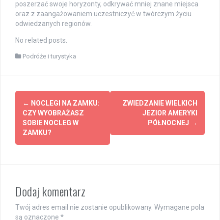
poszerzać swoje horyzonty, odkrywać mniej znane miejsca
oraz z zaangażowaniem uczestniczyć w twórczym życiu
odwiedzanych regionów.
No related posts.
Podróże i turystyka
Post
←
NOCLEGI NA ZAMKU:
ZWIEDZANIE WIELKICH
navigation
CZY WYOBRAŻASZ
JEZIOR AMERYKI
SOBIE NOCLEG W
PÓŁNOCNEJ
→
ZAMKU?
Dodaj komentarz
Twój adres email nie zostanie opublikowany.
Wymagane pola
są oznaczone
*