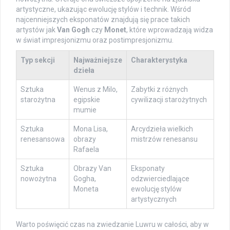
artystyczne, ukazując ewolucję stylów i technik. Wśród
najcenniejszych eksponatów znajdują się prace takich
artystów jak
Van Gogh
czy
Monet
, które wprowadzają widza
w świat impresjonizmu oraz postimpresjonizmu.
Typ sekcji
Najważniejsze
Charakterystyka
dzieła
Sztuka
Wenus z Milo,
Zabytki z różnych
starożytna
egipskie
cywilizacji starożytnych
mumie
Sztuka
Mona Lisa,
Arcydzieła wielkich
renesansowa
obrazy
mistrzów renesansu
Rafaela
Sztuka
Obrazy Van
Eksponaty
nowożytna
Gogha,
odzwierciedlające
Moneta
ewolucję stylów
artystycznych
Warto poświęcić czas na zwiedzanie Luwru w całości, aby w