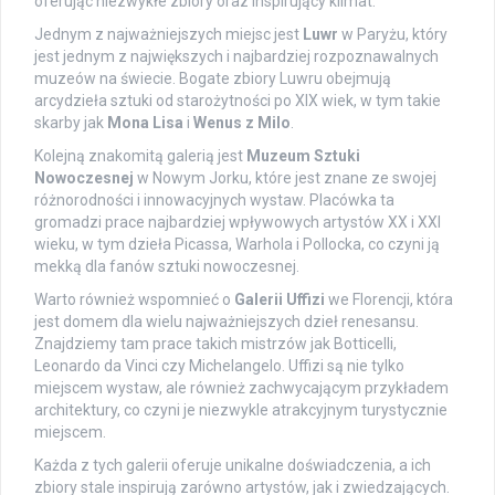
oferując niezwykłe zbiory oraz inspirujący klimat.
Jednym z najważniejszych miejsc jest
Luwr
w Paryżu, który
jest jednym z największych i najbardziej rozpoznawalnych
muzeów na świecie. Bogate zbiory Luwru obejmują
arcydzieła sztuki od starożytności po XIX wiek, w tym takie
skarby jak
Mona Lisa
i
Wenus z Milo
.
Kolejną znakomitą galerią jest
Muzeum Sztuki
Nowoczesnej
w Nowym Jorku, które jest znane ze swojej
różnorodności i innowacyjnych wystaw. Placówka ta
gromadzi prace najbardziej wpływowych artystów XX i XXI
wieku, w tym dzieła Picassa, Warhola i Pollocka, co czyni ją
mekką dla fanów sztuki nowoczesnej.
Warto również wspomnieć o
Galerii Uffizi
we Florencji, która
jest domem dla wielu najważniejszych dzieł renesansu.
Znajdziemy tam prace takich mistrzów jak Botticelli,
Leonardo da Vinci czy Michelangelo. Uffizi są nie tylko
miejscem wystaw, ale również zachwycającym przykładem
architektury, co czyni je niezwykle atrakcyjnym turystycznie
miejscem.
Każda z tych galerii oferuje unikalne doświadczenia, a ich
zbiory stale inspirują zarówno artystów, jak i zwiedzających.