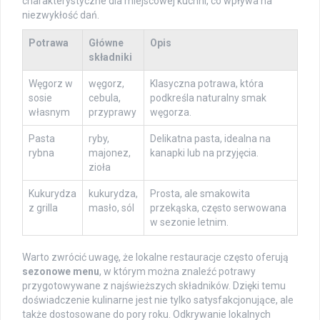
charakterystyczne dla miejscowej kuchni, co wpływa na
niezwykłość dań.
Potrawa
Główne
Opis
składniki
Węgorz w
węgorz,
Klasyczna potrawa, która
sosie
cebula,
podkreśla naturalny smak
własnym
przyprawy
węgorza.
Pasta
ryby,
Delikatna pasta, idealna na
rybna
majonez,
kanapki lub na przyjęcia.
zioła
Kukurydza
kukurydza,
Prosta, ale smakowita
z grilla
masło, sól
przekąska, często serwowana
w sezonie letnim.
Warto zwrócić uwagę, że lokalne restauracje często oferują
sezonowe menu
, w którym można znaleźć potrawy
przygotowywane z najświeższych składników. Dzięki temu
doświadczenie kulinarne jest nie tylko satysfakcjonujące, ale
także dostosowane do pory roku. Odkrywanie lokalnych