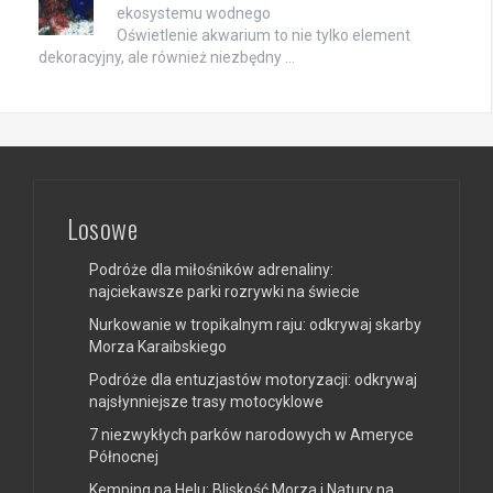
ekosystemu wodnego
Oświetlenie akwarium to nie tylko element
dekoracyjny, ale również niezbędny …
Losowe
Podróże dla miłośników adrenaliny:
najciekawsze parki rozrywki na świecie
Nurkowanie w tropikalnym raju: odkrywaj skarby
Morza Karaibskiego
Podróże dla entuzjastów motoryzacji: odkrywaj
najsłynniejsze trasy motocyklowe
7 niezwykłych parków narodowych w Ameryce
Północnej
Kemping na Helu: Bliskość Morza i Natury na