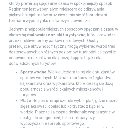
którzy preferują spędzanie czasu w spokojniejszy sposób.
Region ten jest wspaniałym miejscem do odkrywania
pięknych krajobrazów oraz cieszenia się różnorodnymi
formami wypoczynku na świeżym powietrzu.
Jednym z najpopularniejszych sposobów spędzania czasu w
okolicy są
malownicze szlaki turystyczne
, które prowadzą
przez urokliwe tereny parków narodowych. Osoby
preferujące aktywność fizyczną mogą wybierać wśród tras
dostosowanych do różnych poziomów trudności, co czyni je
odpowiednimi zarówno dla początkujących, jak i dla
doświadczonych turystów.
Sporty wodne
: Wielkie Jeziora to raj dla entuzjastów
sportów wodnych. Można tu spróbować żeglarstwa,
kajakarstwa oraz wędkarstwa, które cieszą się dużą
popularnością wśród lokalnych mieszkańców i
turystów.
Plaże
: Region oferuje szeroki wybór plaż, gdzie można
się relaksować, opalać lub korzystać z kąpieli w
wodzie. Plaże te są często doskonale wyposażone w
dostęp do udogodnień, takich jak bary czy
wypożyczalnie sprzętu sportowego.