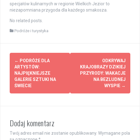
specjałów kulinarnych w regionie Wielkich Jezior to
niezapomniana przygoda dla każdego smakosza.
No related posts.
Podróże i turystyka
Post
←
PODRÓŻE DLA
ODKRYWAJ
navigation
ARTYSTÓW:
KRAJOBRAZY DZIKIEJ
NAJPIĘKNIEJSZE
PRZYRODY: WAKACJE
GALERIE SZTUKI NA
NA BEZLUDNEJ
ŚWIECIE
WYSPIE
→
Dodaj komentarz
Twój adres email nie zostanie opublikowany.
Wymagane pola
są oznaczone
*