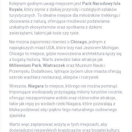
Kolejnym godnym uwagi miejscem jest
Park Narodowy Isle
Royale
, który słynie z dzikiej przyrody i rozległych szlaków
turystycznych. To idealne miejsce dla miłośników trekkingu i
obcowania z naturą, oferujące możliwość podziwiania
unikalnych ekosystemów oraz spotkania z dzikimi
zwierzętami, takimi jak łosie czy rysie.
Nie można zapomnieć również o
Chicago
, jednym z
największych miast USA, które leży nad Jeziorem Michigan.
Chicago to miejsce, gdzie nowoczesna architektura łączy się
z bogatą historią. Warto zwiedzić takie atrakcje jak
Millennium Park
,
Wiatraczek
oraz Muzeum Nauki i
Przemysłu. Dodatkowo, tętniące życiem ulice miasta oferują
szeroki wachlarz restauracji, sklepów i rozrywek.
Wreszcie,
Niagara
to miejsce, którego nie można pominąć.
Imponujące wodospady przyciągają miliony turystów rocznie,
oferując niezapomniane widoki oraz różnorodne atrakcje,
takie jak rejsy po wodach rzeki Niagara, które pozwalają z
bliska podziwiać siłę i piękno tego naturalnego cudownego
zjawiska.
Warto więc zaplanować wizytę w tych miejscach, aby
doświadczyć niezwykłych krajobrazów oraz bogatej kultury,