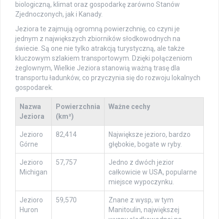
biologiczną, klimat oraz gospodarkę zarówno Stanów
Zjednoczonych, jak i Kanady.
Jeziora te zajmują ogromną powierzchnię, co czyni je
jednym z największych zbiorników słodkowodnych na
świecie. Są one nie tylko atrakcją turystyczną, ale także
kluczowym szlakiem transportowym. Dzięki połączeniom
żeglownym, Wielkie Jeziora stanowią ważną trasę dla
transportu ładunków, co przyczynia się do rozwoju lokalnych
gospodarek.
Nazwa
Powierzchnia
Ważne cechy
Jeziora
(km²)
Jezioro
82,414
Największe jezioro, bardzo
Górne
głębokie, bogate w ryby.
Jezioro
57,757
Jedno z dwóch jezior
Michigan
całkowicie w USA, popularne
miejsce wypoczynku.
Jezioro
59,570
Znane z wysp, w tym
Huron
Manitoulin, największej