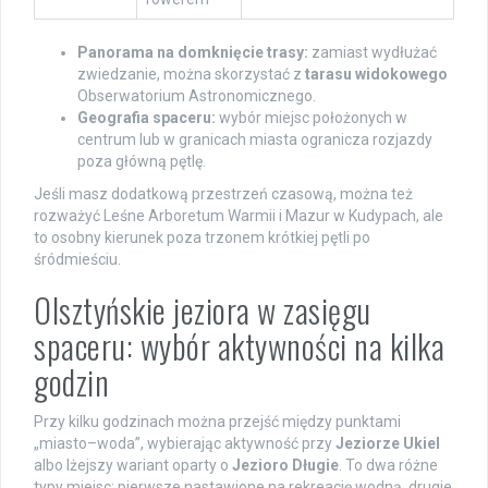
Panorama na domknięcie trasy:
zamiast wydłużać
zwiedzanie, można skorzystać z
tarasu widokowego
Obserwatorium Astronomicznego.
Geografia spaceru:
wybór miejsc położonych w
centrum lub w granicach miasta ogranicza rozjazdy
poza główną pętlę.
Jeśli masz dodatkową przestrzeń czasową, można też
rozważyć Leśne Arboretum Warmii i Mazur w Kudypach, ale
to osobny kierunek poza trzonem krótkiej pętli po
śródmieściu.
Olsztyńskie jeziora w zasięgu
spaceru: wybór aktywności na kilka
godzin
Przy kilku godzinach można przejść między punktami
„miasto–woda”, wybierając aktywność przy
Jeziorze Ukiel
albo lżejszy wariant oparty o
Jezioro Długie
. To dwa różne
typy miejsc: pierwsze nastawione na rekreację wodną, drugie