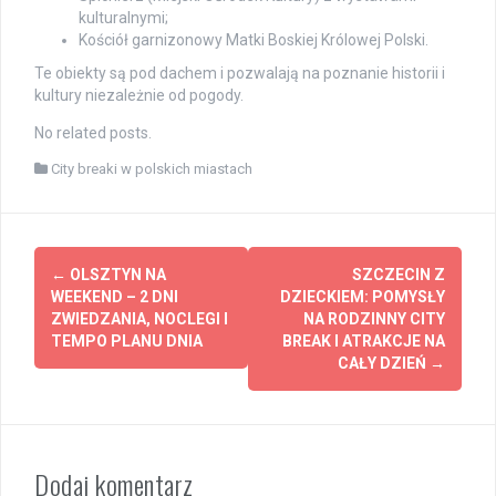
kulturalnymi;
Kościół garnizonowy Matki Boskiej Królowej Polski.
Te obiekty są pod dachem i pozwalają na poznanie historii i
kultury niezależnie od pogody.
No related posts.
City breaki w polskich miastach
Post
←
OLSZTYN NA
SZCZECIN Z
navigation
WEEKEND – 2 DNI
DZIECKIEM: POMYSŁY
ZWIEDZANIA, NOCLEGI I
NA RODZINNY CITY
TEMPO PLANU DNIA
BREAK I ATRAKCJE NA
CAŁY DZIEŃ
→
Dodaj komentarz