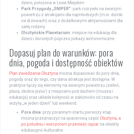
dzieci, położona w Lesie Miejskim.
Park Przygody „SNIPER”:
park rozrywki na świeżym
powietrzu z atrakcjami dla najmłodszych (m.in. domki
na drzewach) oraz z dodatkowymi aktywnościami dla
całej rodziny.
Olsztyńskie Planetarium:
miejsce na edukację dla
dzieci i dorosłych poprzez pokazy astronomiczne.
Dopasuj plan do warunków: pora
dnia, pogoda i dostępność obiektów
Plan zwiedzania Olsztyna
można dopasować do pory dnia,
pogody oraz do tego, czy dana atrakcja jest dostępna. W
praktyce łączy się elementy na świeżym powietrzu (zieleń,
plaża, okolice jezior) z miejscami pod dachem (muzea i
edukacja) oraz układa kolejność w zależności od czasu na
wizytę „w jeden dzień” lub weekend.
Pora dnia:
przy porannym startu pierwszy etap
można przeznaczyć na spacerową część
Olsztyna, a
po południu i wieczorem przenieść ciężar
na obiekty
edukacyjno-kulturalne.