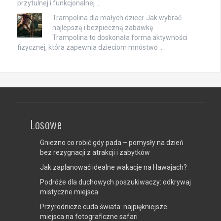
przytulnej i funkcjonalnej …
Trampolina dla małych dzieci: Jak wybrać
najlepszą i bezpieczną zabawkę
Trampolina to doskonała forma aktywności
fizycznej, która zapewnia dzieciom mnóstwo …
Losowe
Gniezno co robić gdy pada – pomysły na dzień
bez rezygnacji z atrakcji i zabytków
Jak zaplanować idealne wakacje na Hawajach?
Podróże dla duchowych poszukiwaczy: odkrywaj
mistyczne miejsca
Przyrodnicze cuda świata: najpiękniejsze
miejsca na fotograficzne safari