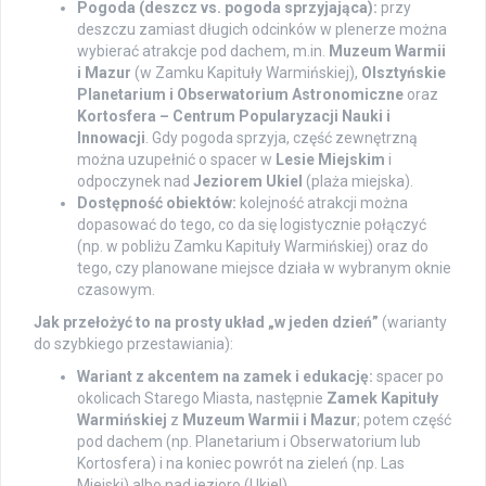
Pogoda (deszcz vs. pogoda sprzyjająca):
przy
deszczu zamiast długich odcinków w plenerze można
wybierać atrakcje pod dachem, m.in.
Muzeum Warmii
i Mazur
(w Zamku Kapituły Warmińskiej),
Olsztyńskie
Planetarium i Obserwatorium Astronomiczne
oraz
Kortosfera – Centrum Popularyzacji Nauki i
Innowacji
. Gdy pogoda sprzyja, część zewnętrzną
można uzupełnić o spacer w
Lesie Miejskim
i
odpoczynek nad
Jeziorem Ukiel
(plaża miejska).
Dostępność obiektów:
kolejność atrakcji można
dopasować do tego, co da się logistycznie połączyć
(np. w pobliżu Zamku Kapituły Warmińskiej) oraz do
tego, czy planowane miejsce działa w wybranym oknie
czasowym.
Jak przełożyć to na prosty układ „w jeden dzień”
(warianty
do szybkiego przestawiania):
Wariant z akcentem na zamek i edukację:
spacer po
okolicach Starego Miasta, następnie
Zamek Kapituły
Warmińskiej
z
Muzeum Warmii i Mazur
; potem część
pod dachem (np. Planetarium i Obserwatorium lub
Kortosfera) i na koniec powrót na zieleń (np. Las
Miejski) albo nad jezioro (Ukiel).