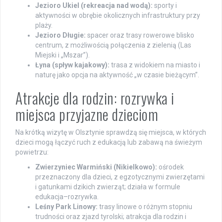
Jezioro Ukiel (rekreacja nad wodą):
sporty i
aktywności w obrębie okolicznych infrastruktury przy
plaży.
Jezioro Długie:
spacer oraz trasy rowerowe blisko
centrum, z możliwością połączenia z zielenią (Las
Miejski i „Mszar”).
Łyna (spływ kajakowy):
trasa z widokiem na miasto i
naturę jako opcja na aktywność „w czasie bieżącym”.
Atrakcje dla rodzin: rozrywka i
miejsca przyjazne dzieciom
Na krótką wizytę w Olsztynie sprawdzą się miejsca, w których
dzieci mogą łączyć ruch z edukacją lub zabawą na świeżym
powietrzu:
Zwierzyniec Warmiński (Nikielkowo):
ośrodek
przeznaczony dla dzieci, z egzotycznymi zwierzętami
i gatunkami dzikich zwierząt; działa w formule
edukacja–rozrywka.
Leśny Park Linowy:
trasy linowe o różnym stopniu
trudności oraz zjazd tyrolski; atrakcja dla rodzin i