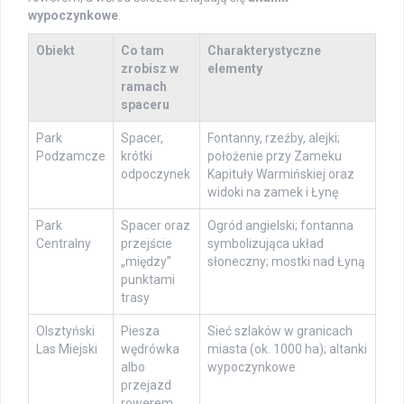
wypoczynkowe
.
Obiekt
Co tam
Charakterystyczne
zrobisz w
elementy
ramach
spaceru
Park
Spacer,
Fontanny, rzeźby, alejki;
Podzamcze
krótki
położenie przy Zameku
odpoczynek
Kapituły Warmińskiej oraz
widoki na zamek i Łynę
Park
Spacer oraz
Ogród angielski; fontanna
Centralny
przejście
symbolizująca układ
„między”
słoneczny; mostki nad Łyną
punktami
trasy
Olsztyński
Piesza
Sieć szlaków w granicach
Las Miejski
wędrówka
miasta (ok. 1000 ha); altanki
albo
wypoczynkowe
przejazd
rowerem