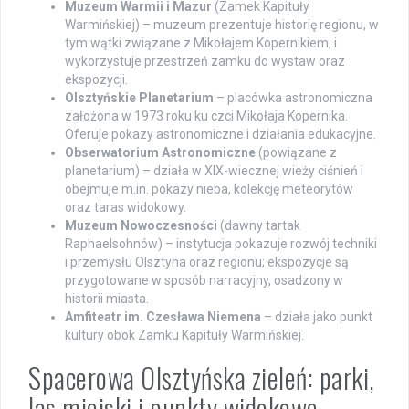
Muzeum Warmii i Mazur
(Zamek Kapituły
Warmińskiej) – muzeum prezentuje historię regionu, w
tym wątki związane z Mikołajem Kopernikiem, i
wykorzystuje przestrzeń zamku do wystaw oraz
ekspozycji.
Olsztyńskie Planetarium
– placówka astronomiczna
założona w 1973 roku ku czci Mikołaja Kopernika.
Oferuje pokazy astronomiczne i działania edukacyjne.
Obserwatorium Astronomiczne
(powiązane z
planetarium) – działa w XIX-wiecznej wieży ciśnień i
obejmuje m.in. pokazy nieba, kolekcję meteorytów
oraz taras widokowy.
Muzeum Nowoczesności
(dawny tartak
Raphaelsohnów) – instytucja pokazuje rozwój techniki
i przemysłu Olsztyna oraz regionu; ekspozycje są
przygotowane w sposób narracyjny, osadzony w
historii miasta.
Amfiteatr im. Czesława Niemena
– działa jako punkt
kultury obok Zamku Kapituły Warmińskiej.
Spacerowa Olsztyńska zieleń: parki,
las miejski i punkty widokowe