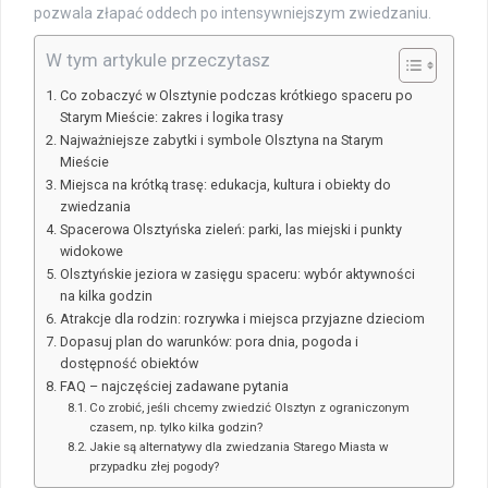
pozwala złapać oddech po intensywniejszym zwiedzaniu.
W tym artykule przeczytasz
Co zobaczyć w Olsztynie podczas krótkiego spaceru po
Starym Mieście: zakres i logika trasy
Najważniejsze zabytki i symbole Olsztyna na Starym
Mieście
Miejsca na krótką trasę: edukacja, kultura i obiekty do
zwiedzania
Spacerowa Olsztyńska zieleń: parki, las miejski i punkty
widokowe
Olsztyńskie jeziora w zasięgu spaceru: wybór aktywności
na kilka godzin
Atrakcje dla rodzin: rozrywka i miejsca przyjazne dzieciom
Dopasuj plan do warunków: pora dnia, pogoda i
dostępność obiektów
FAQ – najczęściej zadawane pytania
Co zrobić, jeśli chcemy zwiedzić Olsztyn z ograniczonym
czasem, np. tylko kilka godzin?
Jakie są alternatywy dla zwiedzania Starego Miasta w
przypadku złej pogody?