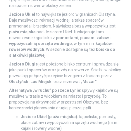
na spacer i rower w okolicy zieleni.
Jezioro Ukiel
to największe jezioro w granicach Olsztyna.
Daje możliwości rekreacji wodnej, a także spacerów
promenadą i brzegiem. Największą bazą wypoczynku jest
plaża miejska
nad Jeziorem Ukiel: funkcjonuje tam
nowoczesne kąpielisko z
pomostami
,
placami zabaw
i
wypożyczalnią sprzętu wodnego
, w tym m.in.
kajaków
i
rowerów wodnych
. W sezonie dostępne są też
boiska do
siatkówki plażowej
.
Jezioro Długie
jest położone blisko centrum i sprawdza się
jako punkt spacerów oraz jazdy na rowerze. Ścieżki w okolicy
pozwalają połączyć przejście brzegiem z trasami przez
Olsztyński Las Miejski
oraz rezerwat
„Mszar”
.
Alternatywa „w ruchu” po rzece Łynie
: spływy kajakowe są
możliwe w trasie z widokiem na miasto i przyrodę. To
propozycja na aktywność w przestrzeni Olsztyna, bez
konieczności planowania długiej pieszej pętli.
Jezioro Ukiel (plaża miejska):
kąpielisko, pomosty,
place zabaw i wypożyczalnia sprzętu wodnego (m.in.
kajaki i rowery wodne).