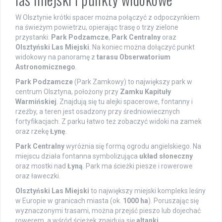
W Olsztynie krótki spacer można połączyć z odpoczynkiem
na świeżym powietrzu, opierając trasę o trzy zielone
przystanki:
Park Podzamcze
,
Park Centralny
oraz
Olsztyński Las Miejski
. Na koniec można dołączyć punkt
widokowy na panoramę z
tarasu Obserwatorium
Astronomicznego
.
Park Podzamcze
(Park Zamkowy) to największy park w
centrum Olsztyna, położony przy
Zamku Kapituły
Warmińskiej
. Znajdują się tu alejki spacerowe, fontanny i
rzeźby, a teren jest osadzony przy średniowiecznych
fortyfikacjach. Z parku łatwo też zobaczyć widoki na zamek
oraz rzekę
Łynę
.
Park Centralny
wyróżnia się formą ogrodu angielskiego. Na
miejscu działa fontanna symbolizująca
układ słoneczny
oraz mostki nad
Łyną
. Park ma ścieżki piesze i rowerowe
oraz ławeczki.
Olsztyński Las Miejski
to największy miejski kompleks leśny
w Europie w granicach miasta (ok.
1000 ha
). Poruszając się
wyznaczonymi trasami, można przejść pieszo lub dojechać
rowerem, a wśród ścieżek znajdują się
altanki