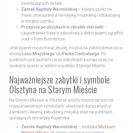
zwiedzających detale.
Zamek Kapituły Warmińskiej
– kolejny punkt na
trasie, powiązany z tematyką muzealną i edukacyjną
w obrębie zamku.
Przejście po uliczkach w obrębie starówki
–
uzupełnienie trasy o zabudowę z dekoracjami sgraffito
oraz o Dom Burmistrza.
Jeśli spacer ma potrwać dłużej, można na zakończenie iść w
stronę
Lasu Miejskiego
lub
Parku Centralnego
. Po
punktach pod dachem i przy zabytkach zostaje czas na
spokojny spacer w zieleni w pobliżu Starego Miasta.
Najważniejsze zabytki i symbole
Olsztyna na Starym Mieście
Na Starym Mieście w Olsztynie wizytę można oprzeć na
rozpoznawalnych symbolach: obiektach związanych z
zamkiem i dawną zabudową miejską oraz na punktach
spinających tematykę Kopernika.
Zamek Kapituły Warmińskiej
– siedziba
Muzeum
Warmii i Mazur
. W zamku znajduje się tablica