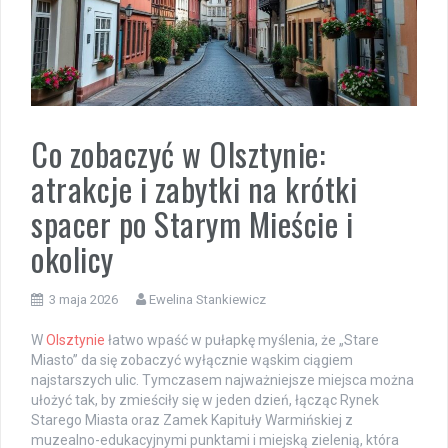
Co zobaczyć w Olsztynie:
atrakcje i zabytki na krótki
spacer po Starym Mieście i
okolicy
3 maja 2026
Ewelina Stankiewicz
W
Olsztynie
łatwo wpaść w pułapkę myślenia, że „Stare
Miasto” da się zobaczyć wyłącznie wąskim ciągiem
najstarszych ulic. Tymczasem najważniejsze miejsca można
ułożyć tak, by zmieściły się w jeden dzień, łącząc Rynek
Starego Miasta oraz Zamek Kapituły Warmińskiej z
muzealno-edukacyjnymi punktami i miejską zielenią, która