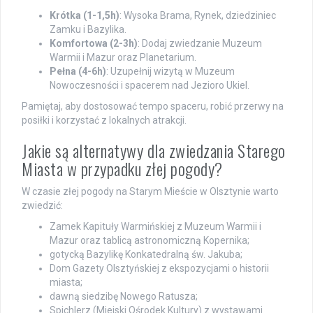
Krótka (1-1,5h)
: Wysoka Brama, Rynek, dziedziniec
Zamku i Bazylika.
Komfortowa (2-3h)
: Dodaj zwiedzanie Muzeum
Warmii i Mazur oraz Planetarium.
Pełna (4-6h)
: Uzupełnij wizytą w Muzeum
Nowoczesności i spacerem nad Jezioro Ukiel.
Pamiętaj, aby dostosować tempo spaceru, robić przerwy na
posiłki i korzystać z lokalnych atrakcji.
Jakie są alternatywy dla zwiedzania Starego
Miasta w przypadku złej pogody?
W czasie złej pogody na Starym Mieście w Olsztynie warto
zwiedzić:
Zamek Kapituły Warmińskiej z Muzeum Warmii i
Mazur oraz tablicą astronomiczną Kopernika;
gotycką Bazylikę Konkatedralną św. Jakuba;
Dom Gazety Olsztyńskiej z ekspozycjami o historii
miasta;
dawną siedzibę Nowego Ratusza;
Spichlerz (Miejski Ośrodek Kultury) z wystawami