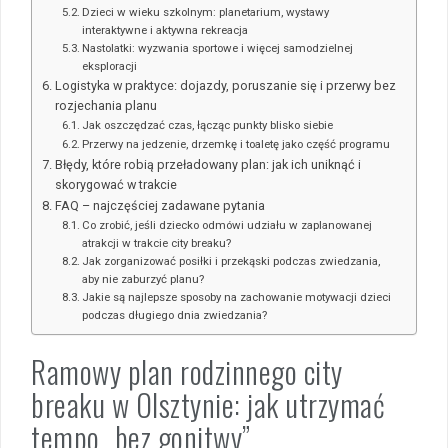
Dzieci w wieku szkolnym: planetarium, wystawy
interaktywne i aktywna rekreacja
Nastolatki: wyzwania sportowe i więcej samodzielnej
eksploracji
Logistyka w praktyce: dojazdy, poruszanie się i przerwy bez
rozjechania planu
Jak oszczędzać czas, łącząc punkty blisko siebie
Przerwy na jedzenie, drzemkę i toaletę jako część programu
Błędy, które robią przeładowany plan: jak ich uniknąć i
skorygować w trakcie
FAQ – najczęściej zadawane pytania
Co zrobić, jeśli dziecko odmówi udziału w zaplanowanej
atrakcji w trakcie city breaku?
Jak zorganizować posiłki i przekąski podczas zwiedzania,
aby nie zaburzyć planu?
Jakie są najlepsze sposoby na zachowanie motywacji dzieci
podczas długiego dnia zwiedzania?
Ramowy plan rodzinnego city
breaku w Olsztynie: jak utrzymać
tempo „bez gonitwy”