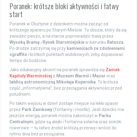
Poranek: krótsze bloki aktywności i łatwy
start
Poranek w Olsztynie z dzieckiem można zacząć od
krótszego spaceru po Starym Mieście. To obszar, który da się
zwiedzić pieszo, a na starcie poprowadzić trasę przez
Wysoką Bramę
i
Rynek Staromiejskie
w kierunku
Ratusza
.
Po drodze zatrzymaj się przy
kamienicach ze zdobieniami
sgraffito
i krótkich punktach widokowych, żeby dopasować
tempo do bodźców.
Jako edukacyjny akcent na poranek sprawdza się
Zamek
Kapituły Warmińskiej
z
Muzeum Warmii i Mazur
oraz
tablicą astronomiczną Mikołaja Kopernika
. To krótsza
część „informatywna”, bez przeciągania aktywności przed
południem.
Po takim wejściu w dzień zostaje miejsce na lekki spacer
przez
Park Zamkowy
(fontanny i mostki). Jeśli dziecko ma
jeszcze energię, poranek można zakończyć w
Parku
Centralnym
, gdzie są alejki i fontanna solarna oraz ścieżki
rowerowe — tu łatwo zrobić krótszą przerwę i wrócić do
rytmu dnia bez przeciążania.