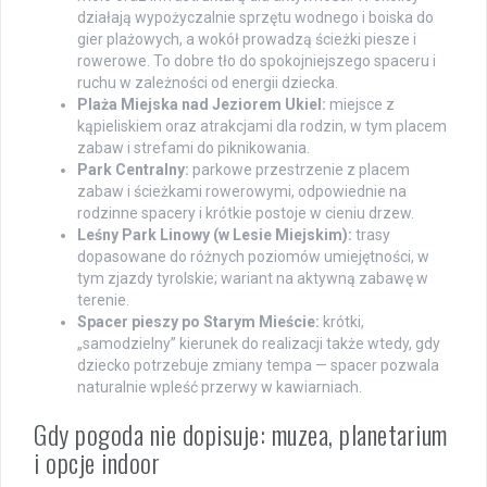
działają wypożyczalnie sprzętu wodnego i boiska do
gier plażowych, a wokół prowadzą ścieżki piesze i
rowerowe. To dobre tło do spokojniejszego spaceru i
ruchu w zależności od energii dziecka.
Plaża Miejska nad Jeziorem Ukiel:
miejsce z
kąpieliskiem oraz atrakcjami dla rodzin, w tym placem
zabaw i strefami do piknikowania.
Park Centralny:
parkowe przestrzenie z placem
zabaw i ścieżkami rowerowymi, odpowiednie na
rodzinne spacery i krótkie postoje w cieniu drzew.
Leśny Park Linowy (w Lesie Miejskim):
trasy
dopasowane do różnych poziomów umiejętności, w
tym zjazdy tyrolskie; wariant na aktywną zabawę w
terenie.
Spacer pieszy po Starym Mieście:
krótki,
„samodzielny” kierunek do realizacji także wtedy, gdy
dziecko potrzebuje zmiany tempa — spacer pozwala
naturalnie wpleść przerwy w kawiarniach.
Gdy pogoda nie dopisuje: muzea, planetarium
i opcje indoor