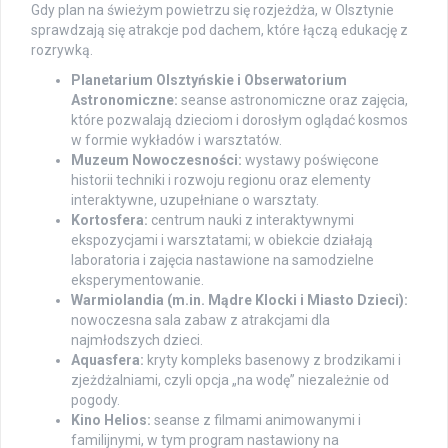
Gdy plan na świeżym powietrzu się rozjeżdża, w Olsztynie
sprawdzają się atrakcje pod dachem, które łączą edukację z
rozrywką.
Planetarium Olsztyńskie i Obserwatorium
Astronomiczne:
seanse astronomiczne oraz zajęcia,
które pozwalają dzieciom i dorosłym oglądać kosmos
w formie wykładów i warsztatów.
Muzeum Nowoczesności:
wystawy poświęcone
historii techniki i rozwoju regionu oraz elementy
interaktywne, uzupełniane o warsztaty.
Kortosfera:
centrum nauki z interaktywnymi
ekspozycjami i warsztatami; w obiekcie działają
laboratoria i zajęcia nastawione na samodzielne
eksperymentowanie.
Warmiolandia (m.in. Mądre Klocki i Miasto Dzieci):
nowoczesna sala zabaw z atrakcjami dla
najmłodszych dzieci.
Aquasfera:
kryty kompleks basenowy z brodzikami i
zjeżdżalniami, czyli opcja „na wodę” niezależnie od
pogody.
Kino Helios:
seanse z filmami animowanymi i
familijnymi, w tym program nastawiony na