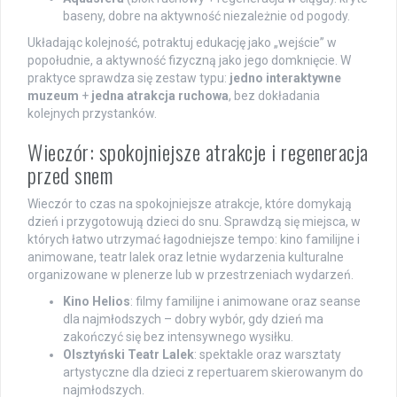
baseny, dobre na aktywność niezależnie od pogody.
Układając kolejność, potraktuj edukację jako „wejście” w
popołudnie, a aktywność fizyczną jako jego domknięcie. W
praktyce sprawdza się zestaw typu:
jedno interaktywne
muzeum
+
jedna atrakcja ruchowa
, bez dokładania
kolejnych przystanków.
Wieczór: spokojniejsze atrakcje i regeneracja
przed snem
Wieczór to czas na spokojniejsze atrakcje, które domykają
dzień i przygotowują dzieci do snu. Sprawdzą się miejsca, w
których łatwo utrzymać łagodniejsze tempo: kino familijne i
animowane, teatr lalek oraz letnie wydarzenia kulturalne
organizowane w plenerze lub w przestrzeniach wydarzeń.
Kino Helios
: filmy familijne i animowane oraz seanse
dla najmłodszych – dobry wybór, gdy dzień ma
zakończyć się bez intensywnego wysiłku.
Olsztyński Teatr Lalek
: spektakle oraz warsztaty
artystyczne dla dzieci z repertuarem skierowanym do
najmłodszych.