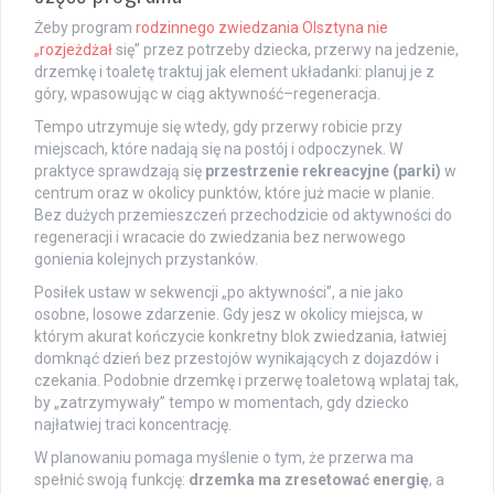
Żeby program
rodzinnego zwiedzania Olsztyna nie
„rozjeżdżał
się” przez potrzeby dziecka, przerwy na jedzenie,
drzemkę i toaletę traktuj jak element układanki: planuj je z
góry, wpasowując w ciąg aktywność–regeneracja.
Tempo utrzymuje się wtedy, gdy przerwy robicie przy
miejscach, które nadają się na postój i odpoczynek. W
praktyce sprawdzają się
przestrzenie rekreacyjne (parki)
w
centrum oraz w okolicy punktów, które już macie w planie.
Bez dużych przemieszczeń przechodzicie od aktywności do
regeneracji i wracacie do zwiedzania bez nerwowego
gonienia kolejnych przystanków.
Posiłek ustaw w sekwencji „po aktywności”, a nie jako
osobne, losowe zdarzenie. Gdy jesz w okolicy miejsca, w
którym akurat kończycie konkretny blok zwiedzania, łatwiej
domknąć dzień bez przestojów wynikających z dojazdów i
czekania. Podobnie drzemkę i przerwę toaletową wplataj tak,
by „zatrzymywały” tempo w momentach, gdy dziecko
najłatwiej traci koncentrację.
W planowaniu pomaga myślenie o tym, że przerwa ma
spełnić swoją funkcję:
drzemka ma zresetować energię
, a