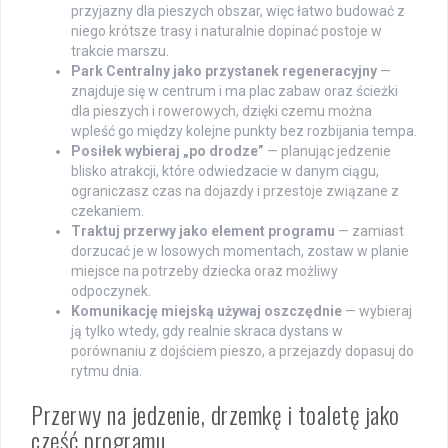
przyjazny dla pieszych obszar, więc łatwo budować z
niego krótsze trasy i naturalnie dopinać postoje w
trakcie marszu.
Park Centralny jako przystanek regeneracyjny
—
znajduje się w centrum i ma plac zabaw oraz ścieżki
dla pieszych i rowerowych, dzięki czemu można
wpleść go między kolejne punkty bez rozbijania tempa.
Posiłek wybieraj „po drodze”
— planując jedzenie
blisko atrakcji, które odwiedzacie w danym ciągu,
ograniczasz czas na dojazdy i przestoje związane z
czekaniem.
Traktuj przerwy jako element programu
— zamiast
dorzucać je w losowych momentach, zostaw w planie
miejsce na potrzeby dziecka oraz możliwy
odpoczynek.
Komunikację miejską używaj oszczędnie
— wybieraj
ją tylko wtedy, gdy realnie skraca dystans w
porównaniu z dojściem pieszo, a przejazdy dopasuj do
rytmu dnia.
Przerwy na jedzenie, drzemkę i toaletę jako
część programu