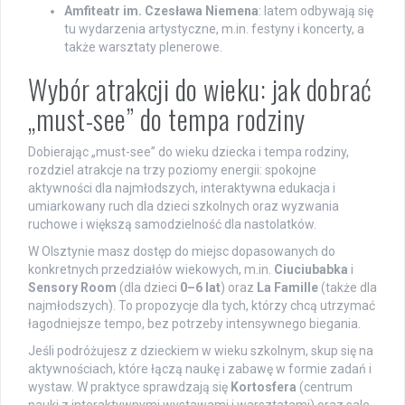
Amfiteatr im. Czesława Niemena
: latem odbywają się
tu wydarzenia artystyczne, m.in. festyny i koncerty, a
także warsztaty plenerowe.
Wybór atrakcji do wieku: jak dobrać
„must-see” do tempa rodziny
Dobierając „must-see” do wieku dziecka i tempa rodziny,
rozdziel atrakcje na trzy poziomy energii: spokojne
aktywności dla najmłodszych, interaktywna edukacja i
umiarkowany ruch dla dzieci szkolnych oraz wyzwania
ruchowe i większą samodzielność dla nastolatków.
W Olsztynie masz dostęp do miejsc dopasowanych do
konkretnych przedziałów wiekowych, m.in.
Ciuciubabka
i
Sensory Room
(dla dzieci
0–6 lat
) oraz
La Famille
(także dla
najmłodszych). To propozycje dla tych, którzy chcą utrzymać
łagodniejsze tempo, bez potrzeby intensywnego biegania.
Jeśli podróżujesz z dzieckiem w wieku szkolnym, skup się na
aktywnościach, które łączą naukę i zabawę w formie zadań i
wystaw. W praktyce sprawdzają się
Kortosfera
(centrum