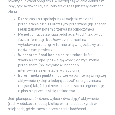
między punktami programu. W każdej części dnia dobierasz
inny „typ” aktywności, a bufory traktujesz jak stały element
planu.
Rano:
zaplanuj spokojniejsze wejście w dzień i
przeplatanie ruchu z krótszymi przerwami (np. spacer
i etap zabawy, potem przerwa na odpoczynek).
Po południu:
ustaw ciąg „edukacja + ruch” tak, by po
fazie informacji i bodźców był moment na
wyładowanie energii w formie aktywnej zabawy albo
na świeżym powietrzu.
Wieczorem / pod koniec dnia:
atrakcje, które
zwalniają tempo i pozwalają wrócić do wyciszenia
przed snem (np. aktywność indoor po
intensywniejszym etapie w ciągu dnia).
Bufor między punktami:
przerwa po intensywniejszej
aktywności (kolejka, kolejny „strzał” energii, zmiana
miejsca) tak, żeby dziecko miało czas na regenerację,
a plan nie przesunął się kaskadowo.
Jeśli planujesz pół-dzień, wybierz dwa „typy” aktywności
(ruch + edukacja) i dodaj krótkie okna na odpoczynek w
miejscach, gdzie łatwo o przeciążenie bodźcami.