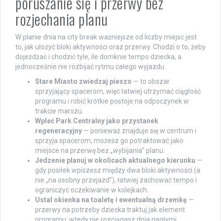
poruszanie się i przerwy bez
rozjechania planu
W planie dnia na city break ważniejsze od liczby miejsc jest
to, jak ułożyć bloki aktywności oraz przerwy. Chodzi o to, żeby
dojeżdżać i chodzić tyle, ile domknie tempo dziecka, a
jednocześnie nie rozbijać rytmu całego wyjazdu.
Stare Miasto zwiedzaj pieszo
— to obszar
sprzyjający spacerom, więc łatwiej utrzymać ciągłość
programu i robić krótkie postoje na odpoczynek w
trakcie marszu.
Wpleć Park Centralny jako przystanek
regeneracyjny
— ponieważ znajduje się w centrum i
sprzyja spacerom, możesz go potraktować jako
miejsce na przerwę bez „wybijania” planu.
Jedzenie planuj w okolicach aktualnego kierunku
—
gdy posiłek wpiszesz między dwa bloki aktywności (a
nie „na osobny przejazd”), łatwiej zachować tempo i
ograniczyć oczekiwanie w kolejkach.
Ustal okienka na toaletę i ewentualną drzemkę
—
przerwy na potrzeby dziecka traktuj jak element
programu: wtedy nie rozciągasz dnia nagłymi