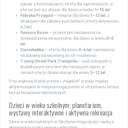
zabaw z konstrukcjami i strefą dla najmłodszych; w
ofercie jest też obszar dla dzieci w wieku
1–15 lat
.
Fabryka Przygód
— miejsce dla dzieci
1–12 lat
, z
atrakcjami dla zabawy pod dachem (strefy aktywności
w hali).
Sensory Room
— przestrzeń nastawiona na
doświadczenia sensoryczne; dla dzieci w wieku
0–6
lat
.
Ciuciubabka
— oferta dla dzieci
0–6 lat
, nastawiona
na zabawę dopasowaną do ich możliwości.
7 Jump Street Park Trampolin
— park trampolin z
dodatkowymi strefami dla młodszych dzieci; w
ramach oferty działa obszar dla wieku
3–12 lat
.
Przy większej liczbie przerw i „miękkich” przejść między
aktywnościami te miejsca mogą pomóc w utrzymaniu tempa
bez przeciążania najmłodszych.
Dzieci w wieku szkolnym: planetarium,
wystawy interaktywne i aktywna rekreacja
Dzieci w wieku szkolnym w Olsztynie mogą łączyć naukę z
aktywnością przez seanse i warsztaty