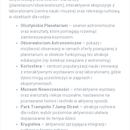
(planetarium/obserwatorium), interaktywne ekspozycje z
laboratoriami (centra nauki i muzea) oraz rekreację ruchową
w obiektach dla rodzin.
Olsztyńskie Planetarium
— seanse astronomiczne
oraz warsztaty, które pomagają rozwinąć
zainteresowania kosmosem.
Obserwatorium Astronomiczne
— pokazy i
możliwość obserwacji w ramach oferty powiązanej z
planetarium; w obiekcie funkcjonują też atrakcje
edukacyjne (np. kolekcje związane z astronomią).
Kortosfera
— centrum popularyzacji nauki i innowacji
z interaktywnymi wystawami oraz laboratoriami, gdzie
dzieci mogą uczestniczyć w zajęciach i
eksperymentach.
Muzeum Nowoczesności
— interaktywne wystawy
oraz warsztaty i lekcje muzealne, nastawione na
poznawanie historii i techniki w aktywny sposób.
Park Trampolin 7 Jump Street
— atrakcja ruchowa
dla rodzin; wybór poziomów aktywności ułatwia
dopasowanie do tempa dzieci.
Kręgielnia
— aktywność sprzyjająca integracji i