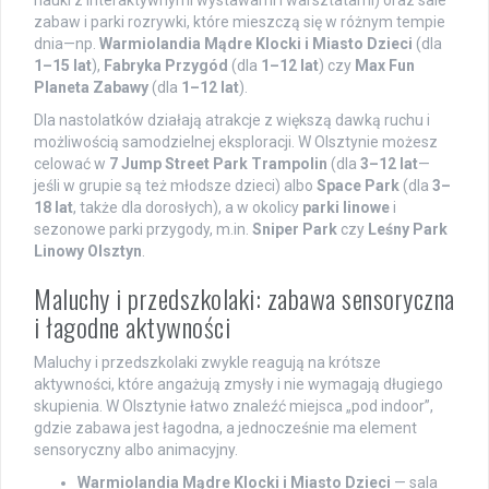
nauki z interaktywnymi wystawami i warsztatami) oraz sale
zabaw i parki rozrywki, które mieszczą się w różnym tempie
dnia—np.
Warmiolandia Mądre Klocki i Miasto Dzieci
(dla
1–15 lat
),
Fabryka Przygód
(dla
1–12 lat
) czy
Max Fun
Planeta Zabawy
(dla
1–12 lat
).
Dla nastolatków działają atrakcje z większą dawką ruchu i
możliwością samodzielnej eksploracji. W Olsztynie możesz
celować w
7 Jump Street Park Trampolin
(dla
3–12 lat
—
jeśli w grupie są też młodsze dzieci) albo
Space Park
(dla
3–
18 lat
, także dla dorosłych), a w okolicy
parki linowe
i
sezonowe parki przygody, m.in.
Sniper Park
czy
Leśny Park
Linowy Olsztyn
.
Maluchy i przedszkolaki: zabawa sensoryczna
i łagodne aktywności
Maluchy i przedszkolaki zwykle reagują na krótsze
aktywności, które angażują zmysły i nie wymagają długiego
skupienia. W Olsztynie łatwo znaleźć miejsca „pod indoor”,
gdzie zabawa jest łagodna, a jednocześnie ma element
sensoryczny albo animacyjny.
Warmiolandia Mądre Klocki i Miasto Dzieci
— sala