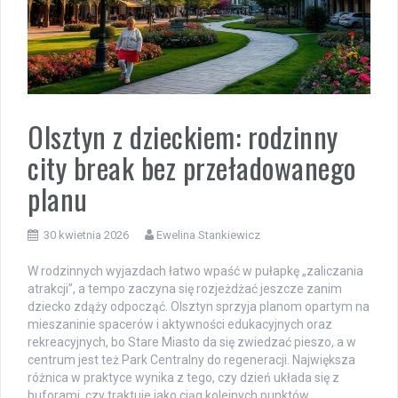
Olsztyn z dzieckiem: rodzinny
city break bez przeładowanego
planu
30 kwietnia 2026
Ewelina Stankiewicz
W rodzinnych wyjazdach łatwo wpaść w pułapkę „zaliczania
atrakcji”, a tempo zaczyna się rozjeżdżać jeszcze zanim
dziecko zdąży odpocząć. Olsztyn sprzyja planom opartym na
mieszaninie spacerów i aktywności edukacyjnych oraz
rekreacyjnych, bo Stare Miasto da się zwiedzać pieszo, a w
centrum jest też Park Centralny do regeneracji. Największa
różnica w praktyce wynika z tego, czy dzień układa się z
buforami, czy traktuje jako ciąg kolejnych punktów.