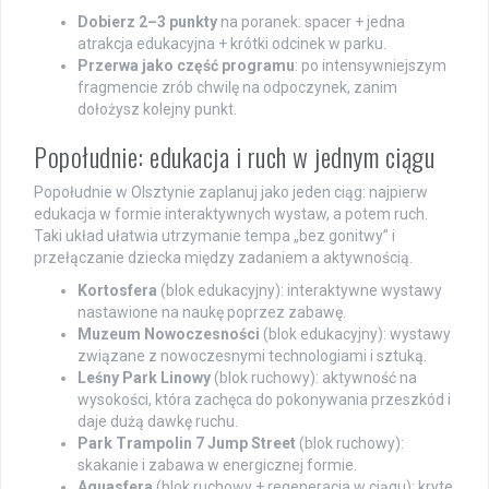
Dobierz 2–3 punkty
na poranek: spacer + jedna
atrakcja edukacyjna + krótki odcinek w parku.
Przerwa jako część programu
: po intensywniejszym
fragmencie zrób chwilę na odpoczynek, zanim
dołożysz kolejny punkt.
Popołudnie: edukacja i ruch w jednym ciągu
Popołudnie w Olsztynie zaplanuj jako jeden ciąg: najpierw
edukacja w formie interaktywnych wystaw, a potem ruch.
Taki układ ułatwia utrzymanie tempa „bez gonitwy” i
przełączanie dziecka między zadaniem a aktywnością.
Kortosfera
(blok edukacyjny): interaktywne wystawy
nastawione na naukę poprzez zabawę.
Muzeum Nowoczesności
(blok edukacyjny): wystawy
związane z nowoczesnymi technologiami i sztuką.
Leśny Park Linowy
(blok ruchowy): aktywność na
wysokości, która zachęca do pokonywania przeszkód i
daje dużą dawkę ruchu.
Park Trampolin 7 Jump Street
(blok ruchowy):
skakanie i zabawa w energicznej formie.
Aquasfera
(blok ruchowy + regeneracja w ciągu): kryte