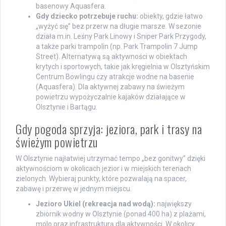
basenowy Aquasfera.
Gdy dziecko potrzebuje ruchu:
obiekty, gdzie łatwo
„wyżyć się” bez przerw na długie marsze. W sezonie
działa m.in. Leśny Park Linowy i Sniper Park Przygody,
a także parki trampolin (np. Park Trampolin 7 Jump
Street). Alternatywą są aktywności w obiektach
krytych i sportowych, takie jak kręgielnia w Olsztyńskim
Centrum Bowlingu czy atrakcje wodne na basenie
(Aquasfera). Dla aktywnej zabawy na świeżym
powietrzu wypożyczalnie kajaków działające w
Olsztynie i Bartągu.
Gdy pogoda sprzyja: jeziora, park i trasy na
świeżym powietrzu
W Olsztynie najłatwiej utrzymać tempo „bez gonitwy” dzięki
aktywnościom w okolicach jezior i w miejskich terenach
zielonych. Wybieraj punkty, które pozwalają na spacer,
zabawę i przerwę w jednym miejscu.
Jezioro Ukiel (rekreacja nad wodą):
największy
zbiornik wodny w Olsztynie (ponad 400 ha) z plażami,
molo oraz infrastrukturą dla aktywności. W okolicy