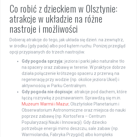
Co robić z dzieckiem w Olsztynie:
atrakcje w układzie na różne
nastroje i możliwości
Dobieraj atrakcje do tego, jak układa się dzień: na zewnątrz,
w środku (gdy pada) albo pod kątem ruchu. Poniżej przegląd
opcji przypisanych do trzech nastrojów.
Gdy pogoda sprzyja:
jeziora i parki jako naturalne tło
na spacery oraz zabawę w terenie. W praktyce dobrze
działa połączenie krótszego spaceru z przerwą na
regenerację przy wodzie (np. okolice jeziora Ukiel) i
aktywnością w Parku Centralnym.
Gdy pogoda nie dopisuje:
atrakcje pod dachem, które
łączą rozrywkę z poznawaniem. Sprawdzą się m.in.
Muzeum Warmii i Mazur
, Olsztyńskie Planetarium i
Obserwatorium Astronomiczne oraz miejsca do nauki
poprzez zabawę (np. Kortosfera – Centrum
Popularyzacji Nauki i Innowacji). Gdy dziecko
potrzebuje energii mimo deszczu, sale zabaw (np.
Warmiolandia, Fabryka Przygód) albo kompleks