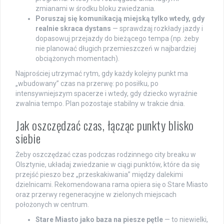
zmianami w środku bloku zwiedzania.
Poruszaj się komunikacją miejską tylko wtedy, gdy
realnie skraca dystans
— sprawdzaj rozkłady jazdy i
dopasowuj przejazdy do bieżącego tempa (np. żeby
nie planować długich przemieszczeń w najbardziej
obciążonych momentach).
Najprościej utrzymać rytm, gdy każdy kolejny punkt ma
„wbudowany” czas na przerwę: po posiłku, po
intensywniejszym spacerze i wtedy, gdy dziecko wyraźnie
zwalnia tempo. Plan pozostaje stabilny w trakcie dnia.
Jak oszczędzać czas, łącząc punkty blisko
siebie
Żeby oszczędzać czas podczas rodzinnego city breaku w
Olsztynie, układaj zwiedzanie w ciągi punktów, które da się
przejść pieszo bez „przeskakiwania” między dalekimi
dzielnicami. Rekomendowana rama opiera się o Stare Miasto
oraz przerwy regeneracyjne w zielonych miejscach
położonych w centrum.
Stare Miasto jako baza na piesze pętle
— to niewielki,