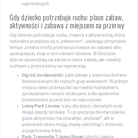
najmłodszych.
Gdy dziecko potrzebuje ruchu: place zabaw,
aktywności i zabawa z miejscem na przerwy
Gdy dziecko potrzebuje ruchu, miejsca z aktywnością, która
naturalnie przeplata się z „oddechem”, ułatwiają utrzymanie
tempa: zmiana strefy, przerwa po kolejce do zabawy albo
spokojniejszy etap w tym samym obiekcie. W Olsztynie
dobrze sprawdzają się zarówno place zabaw, jak i obiekty
ruchowe z przestrzenią na regenerację.
Ogród Jordanowski:
park zabaw z wieloma strefami
dostosowanymi do różnych grup wiekowych. W jednym
miejscu łatwo przełączać się między huśtawkami,
zjeżdżalniami i innymi atrakcjami, a dla opiekunów
przewidziano przestrzeń na odpoczynek.
Leśny Park Linowy:
trasy dla dzieci i dorosłych oraz
długie zjazdy tyrolskie. To propozycja dla starszaków,
gdzie aktywność ma charakter „wyzwań”, ale w
przerwach dzieci mogą chwilę odetchnąć i zmieniać
przygotowaną trasę.
Park Trampolin 7 Jump Street:
strefy i zajęcia