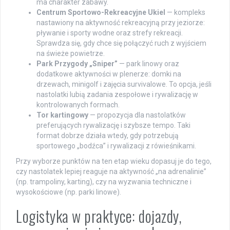
ma charakter zabawy.
Centrum Sportowo-Rekreacyjne Ukiel
— kompleks
nastawiony na aktywność rekreacyjną przy jeziorze:
pływanie i sporty wodne oraz strefy rekreacji.
Sprawdza się, gdy chce się połączyć ruch z wyjściem
na świeże powietrze.
Park Przygody „Sniper”
— park linowy oraz
dodatkowe aktywności w plenerze: domki na
drzewach, minigolf i zajęcia survivalowe. To opcja, jeśli
nastolatki lubią zadania zespołowe i rywalizację w
kontrolowanych formach.
Tor kartingowy
— propozycja dla nastolatków
preferujących rywalizację i szybsze tempo. Taki
format dobrze działa wtedy, gdy potrzebują
sportowego „bodźca” i rywalizacji z rówieśnikami.
Przy wyborze punktów na ten etap wieku dopasuj je do tego,
czy nastolatek lepiej reaguje na aktywność „na adrenalinie”
(np. trampoliny, karting), czy na wyzwania techniczne i
wysokościowe (np. parki linowe).
Logistyka w praktyce: dojazdy,