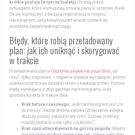
krótkie postoje (w tym na toaletę)
chronią przed
sytuacjami, które wymuszają zmianę planu w ostatniej chwili.
Da się to połączyć z bieżącą regeneracją w miejscu
rekreacyjnym, żeby kolejny punkt wracał rytmem do
wcześniej zaplanowanego ciągu.
Błędy, które robią przeładowany
plan: jak ich uniknąć i skorygować
w trakcie
Przeładowany plan w
Olsztynie zwykle nie psuje dnia
„od
razu”, tylko stopniowo — najpierw pojawia się napięcie, potem
spada koncentracja dziecka i łatwo o kaskadę zmian. Poniżej
błędy wynikające z zbyt gęstego harmonogramu oraz
sposoby korekty w trakcie dnia.
Brak bufora czasowego:
Jeśli harmonogram jest „co
do minuty”, każda drobna zwłoka (zmęczenie, kolejka,
dłuższy postój) zaburza cały rytm. Zostaw przerwy
między blokami, a nie tylko „na koniec”.
Brak opcji alternatywnych na gorszą pogodę:
Miasto
ma zarówno atrakcje plenerowe, jak i indoor, więc plan