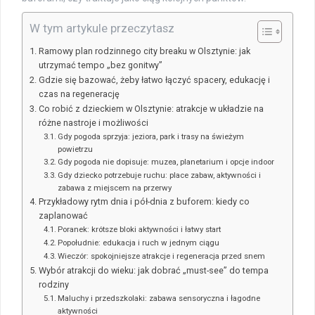
W tym artykule przeczytasz
Ramowy plan rodzinnego city breaku w Olsztynie: jak
utrzymać tempo „bez gonitwy”
Gdzie się bazować, żeby łatwo łączyć spacery, edukację i
czas na regenerację
Co robić z dzieckiem w Olsztynie: atrakcje w układzie na
różne nastroje i możliwości
Gdy pogoda sprzyja: jeziora, park i trasy na świeżym
powietrzu
Gdy pogoda nie dopisuje: muzea, planetarium i opcje indoor
Gdy dziecko potrzebuje ruchu: place zabaw, aktywności i
zabawa z miejscem na przerwy
Przykładowy rytm dnia i pół-dnia z buforem: kiedy co
zaplanować
Poranek: krótsze bloki aktywności i łatwy start
Popołudnie: edukacja i ruch w jednym ciągu
Wieczór: spokojniejsze atrakcje i regeneracja przed snem
Wybór atrakcji do wieku: jak dobrać „must-see” do tempa
rodziny
Maluchy i przedszkolaki: zabawa sensoryczna i łagodne
aktywności