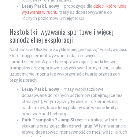
ruchowi w formie zabawy.
Leśny Park Linowy
— propozycja dla
dzieci, które lubią
wyzwania w ruchu
; trasy są dopasowywane do
różnych poziomów umiejętności.
Nastolatki: wyzwania sportowe i więcej
samodzielnej eksploracji
Nastolatki w Olsztynie zwykle lepiej „wchodzą” w aktywności,
które mają element wyzwania i dają im więcej
samodzielności. W praktyce sprawdzają się parki linowe,
trampoliny oraz sportowo-rozrywkowe formy ruchu, a jako
uzupełnienie można też wykorzystać otwartą przestrzeń
przy jeziorach.
Leśny Park Linowy
— trasy wspinaczkowe
dopasowane do różnych poziomów (obejmujące też
starszych), w tym zjazdy tyrolskie. To kierunek dla
nastolatków, które lubią pokonywać własne limity i
pracować nad techniką.
Park Trampolin 7 Jump Street
— atrakcje w formie
skakania oraz zajęć dla różnych grup. W tym wariancie
łatwiej dopasować intensywność do możliwości, a ruch