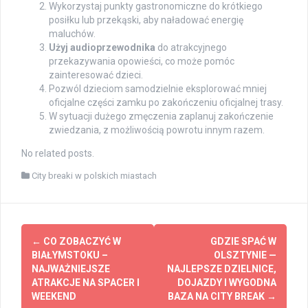
Wykorzystaj punkty gastronomiczne do krótkiego
posiłku lub przekąski, aby naładować energię
maluchów.
Użyj audioprzewodnika
do atrakcyjnego
przekazywania opowieści, co może pomóc
zainteresować dzieci.
Pozwól dzieciom samodzielnie eksplorować mniej
oficjalne części zamku po zakończeniu oficjalnej trasy.
W sytuacji dużego zmęczenia zaplanuj zakończenie
zwiedzania, z możliwością powrotu innym razem.
No related posts.
City breaki w polskich miastach
Post
←
CO ZOBACZYĆ W
GDZIE SPAĆ W
navigation
BIAŁYMSTOKU –
OLSZTYNIE —
NAJWAŻNIEJSZE
NAJLEPSZE DZIELNICE,
ATRAKCJE NA SPACER I
DOJAZDY I WYGODNA
WEEKEND
BAZA NA CITY BREAK
→