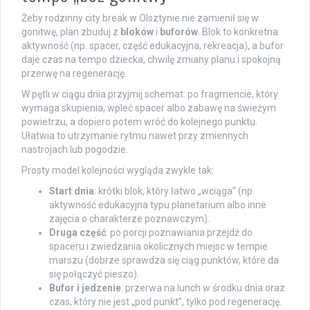
Żeby rodzinny city break w Olsztynie nie zamienił się w
gonitwę, plan zbuduj z
bloków
i
buforów
. Blok to konkretna
aktywność (np. spacer, część edukacyjna, rekreacja), a bufor
daje czas na tempo dziecka, chwilę zmiany planu i spokojną
przerwę na regenerację.
W pętli w ciągu dnia przyjmij schemat: po fragmencie, który
wymaga skupienia, wpleć spacer albo zabawę na świeżym
powietrzu, a dopiero potem wróć do kolejnego punktu.
Ułatwia to utrzymanie rytmu nawet przy zmiennych
nastrojach lub pogodzie.
Prosty model kolejności wygląda zwykle tak:
Start dnia
: krótki blok, który łatwo „wciąga” (np.
aktywność edukacyjna typu planetarium albo inne
zajęcia o charakterze poznawczym).
Druga część
: po porcji poznawiania przejdź do
spaceru i zwiedzania okolicznych miejsc w tempie
marszu (dobrze sprawdza się ciąg punktów, które da
się połączyć pieszo).
Bufor i jedzenie
: przerwa na lunch w środku dnia oraz
czas, który nie jest „pod punkt”, tylko pod regenerację.