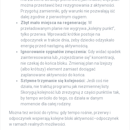
można przestawić bez rezygnowania z aktywności.
Przygotuj zamienniki, gdy warunki nie pozwalają iść
dalej zgodnie z pierwotnym ciągiem.
Zbyt mało miejsca na regenerację:
W
przeładowanym planie nie wygrywa „kolejny punkt”,
tylko przerwa. Wprowadź krótkie postoje na
odpoczynek w trakcie dnia, żeby dziecko odzyskało
energię przed następną aktywnością.
Ignorowanie sygnałów zmęczenia:
Gdy widać spadek
zainteresowania lub „rozjeżdżanie się” koncentracji,
nie czekaj do końca bloku. Zmieniaj plan na lżejszy
(albo krótszy) element zamiast dociągać
zaplanowane aktywności do końca.
Sztywne trzymanie się kolejności:
Jeśli coś nie
działa, nie traktuj programu jak niezmiennej listy.
Skoryguj kolejność lub zrezygnuj z części punktów tak,
by tempo wróciło do tego, co działa w danym
momencie dla całej rodziny.
Można też wrócić do rytmu: gdy tempo rośnie, przerwy i
odpoczynek wspierają kolejne bloki aktywność–odpoczynek
w ramach realnych możliwości.