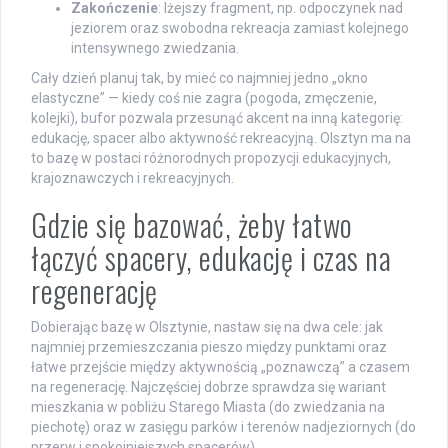
Zakończenie
: lżejszy fragment, np. odpoczynek nad
jeziorem oraz swobodna rekreacja zamiast kolejnego
intensywnego zwiedzania.
Cały dzień planuj tak, by mieć co najmniej jedno „okno
elastyczne” — kiedy coś nie zagra (pogoda, zmęczenie,
kolejki), bufor pozwala przesunąć akcent na inną kategorię:
edukację, spacer albo aktywność rekreacyjną. Olsztyn ma na
to bazę w postaci różnorodnych propozycji edukacyjnych,
krajoznawczych i rekreacyjnych.
Gdzie się bazować, żeby łatwo
łączyć spacery, edukację i czas na
regenerację
Dobierając bazę w Olsztynie, nastaw się na dwa cele: jak
najmniej przemieszczania pieszo między punktami oraz
łatwe przejście między aktywnością „poznawczą” a czasem
na regenerację. Najczęściej dobrze sprawdza się wariant
mieszkania w pobliżu Starego Miasta (do zwiedzania na
piechotę) oraz w zasięgu parków i terenów nadjeziornych (do
przerw i spokojniejszych spacerów).