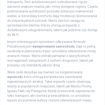
transportu. Sieć autobusowa jest rozbudowana i łączy
zarówno większe miasta, jak i mniej dostępne regiony. Często
podróżowanie autobusem pozwala zobaczyć malownicze
widoki, a różne klasy komfortu dają możliwość dostosowania
do indywidualnych potrzeb. Warto zwrócić uwagę na
sprzedawców biletów, którzy oferują przejazdy z
dodatkowymi udogodnieniami, takimi jak jedzenie czy dostęp
do Wi-Fi.
Innym interesującym sposobem odkrywania Ameryki
Południowej jest
wynajmowanie samochodu
. Daje to pełną
swobodę w planowaniu trasy i umożliwia odwiedzenie mniej
znanych miejsc. Warto jednak pamiętać o specyficznych
wymaganiach związanych z ruchem drogowym, takich jak
przepisy czy standardy jakości dróg.
Wiele osób decyduje się również na zorganizowane
wycieczki
, które oferują kompleksowe zwiedzanie
najważniejszych atrakcji. Takie wyjazdy często obejmują
wizyty w popularnych miejscach, takich jak Machu Picchu,
Iguazu Falls czy Patagonia. Każdy przewoźnik zapewnia nie
tylko transport, ale również przewodników, co umożliwia
lepsze zrozumienie kultury i historii odwiedzanych miejsc.