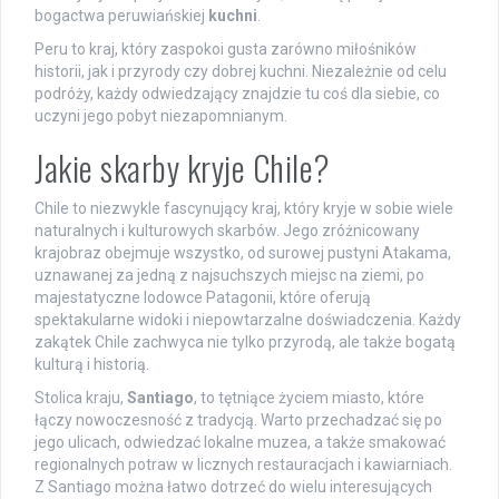
bogactwa peruwiańskiej
kuchni
.
Peru to kraj, który zaspokoi gusta zarówno miłośników
historii, jak i przyrody czy dobrej kuchni. Niezależnie od celu
podróży, każdy odwiedzający znajdzie tu coś dla siebie, co
uczyni jego pobyt niezapomnianym.
Jakie skarby kryje Chile?
Chile to niezwykle fascynujący kraj, który kryje w sobie wiele
naturalnych i kulturowych skarbów. Jego zróżnicowany
krajobraz obejmuje wszystko, od surowej pustyni Atakama,
uznawanej za jedną z najsuchszych miejsc na ziemi, po
majestatyczne lodowce Patagonii, które oferują
spektakularne widoki i niepowtarzalne doświadczenia. Każdy
zakątek Chile zachwyca nie tylko przyrodą, ale także bogatą
kulturą i historią.
Stolica kraju,
Santiago
, to tętniące życiem miasto, które
łączy nowoczesność z tradycją. Warto przechadzać się po
jego ulicach, odwiedzać lokalne muzea, a także smakować
regionalnych potraw w licznych restauracjach i kawiarniach.
Z Santiago można łatwo dotrzeć do wielu interesujących