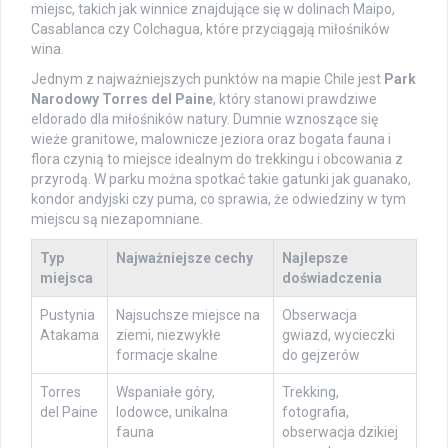
miejsc, takich jak winnice znajdujące się w dolinach Maipo,
Casablanca czy Colchagua, które przyciągają miłośników
wina.
Jednym z najważniejszych punktów na mapie Chile jest
Park
Narodowy Torres del Paine
, który stanowi prawdziwe
eldorado dla miłośników natury. Dumnie wznoszące się
wieże granitowe, malownicze jeziora oraz bogata fauna i
flora czynią to miejsce idealnym do trekkingu i obcowania z
przyrodą. W parku można spotkać takie gatunki jak guanako,
kondor andyjski czy puma, co sprawia, że odwiedziny w tym
miejscu są niezapomniane.
Typ
Najważniejsze cechy
Najlepsze
miejsca
doświadczenia
Pustynia
Najsuchsze miejsce na
Obserwacja
Atakama
ziemi, niezwykłe
gwiazd, wycieczki
formacje skalne
do gejzerów
Torres
Wspaniałe góry,
Trekking,
del Paine
lodowce, unikalna
fotografia,
fauna
obserwacja dzikiej