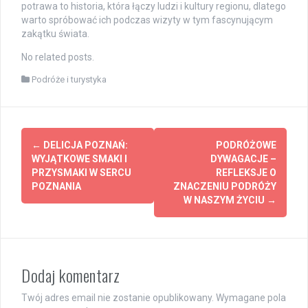
potrawa to historia, która łączy ludzi i kultury regionu, dlatego
warto spróbować ich podczas wizyty w tym fascynującym
zakątku świata.
No related posts.
Podróże i turystyka
Post
←
DELICJA POZNAŃ:
PODRÓŻOWE
navigation
WYJĄTKOWE SMAKI I
DYWAGACJE –
PRZYSMAKI W SERCU
REFLEKSJE O
POZNANIA
ZNACZENIU PODRÓŻY
W NASZYM ŻYCIU
→
Dodaj komentarz
Twój adres email nie zostanie opublikowany.
Wymagane pola