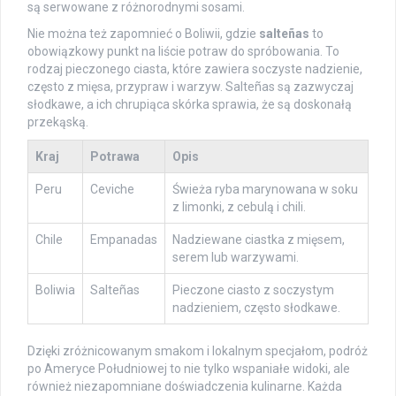
są serwowane z różnorodnymi sosami.
Nie można też zapomnieć o Boliwii, gdzie
salteñas
to
obowiązkowy punkt na liście potraw do spróbowania. To
rodzaj pieczonego ciasta, które zawiera soczyste nadzienie,
często z mięsa, przypraw i warzyw. Salteñas są zazwyczaj
słodkawe, a ich chrupiąca skórka sprawia, że są doskonałą
przekąską.
Kraj
Potrawa
Opis
Peru
Ceviche
Świeża ryba marynowana w soku
z limonki, z cebulą i chili.
Chile
Empanadas
Nadziewane ciastka z mięsem,
serem lub warzywami.
Boliwia
Salteñas
Pieczone ciasto z soczystym
nadzieniem, często słodkawe.
Dzięki zróżnicowanym smakom i lokalnym specjałom, podróż
po Ameryce Południowej to nie tylko wspaniałe widoki, ale
również niezapomniane doświadczenia kulinarne. Każda