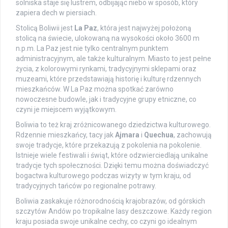
solniska staje się lustrem, odbijając niebo w sposób, który
zapiera dech w piersiach.
Stolicą Boliwii jest
La Paz
, która jest najwyżej położoną
stolicą na świecie, ulokowaną na wysokości około 3600 m
n.p.m. La Paz jest nie tylko centralnym punktem
administracyjnym, ale także kulturalnym. Miasto to jest pełne
życia, z kolorowymi rynkami, tradycyjnymi sklepami oraz
muzeami, które przedstawiają historię i kulturę rdzennych
mieszkańców. W La Paz można spotkać zarówno
nowoczesne budowle, jak i tradycyjne grupy etniczne, co
czyni je miejscem wyjątkowym.
Boliwia to też kraj zróżnicowanego dziedzictwa kulturowego.
Rdzennie mieszkańcy, tacy jak
Ajmara
i
Quechua
, zachowują
swoje tradycje, które przekazują z pokolenia na pokolenie.
Istnieje wiele festiwali i świąt, które odzwierciedlają unikalne
tradycje tych społeczności. Dzięki temu można doświadczyć
bogactwa kulturowego podczas wizyty w tym kraju, od
tradycyjnych tańców po regionalne potrawy.
Boliwia zaskakuje różnorodnością krajobrazów, od górskich
szczytów Andów po tropikalne lasy deszczowe. Każdy region
kraju posiada swoje unikalne cechy, co czyni go idealnym