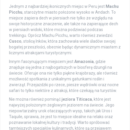
Jednym z najbardziej ikonicznych miejsc w Peru jest
Machu
Picchu
, starożytne miasto położone wysoko w Andach. To
miejsce zapiera dech w piersiach nie tylko ze względu na
swoje historyczne znaczenie, ale także na zapierające dech
w piersiach widoki, które można podziwiać podczas
trekkingu. Oprócz Machu Picchu, warto również zwiedzić
Cusco
, stolicę Inków, która zachowała wiele śladów swojej
bogatej przeszłości, obecnie będąc dynamicznym miastem z
licznymi atrakcjami turystycznymi.
Innym fascynującym miejscem jest
Amazonia
, gdzie
znajduje się jedna z najbogatszych w biosferę dżungli na
świecie. Oferuje ona nie tylko piękne krajobrazy, ale również
możliwość spotkania z unikalnymi gatunkami roślin i
zwierząt. Przejażdżki po rzece, piesze wędrówki oraz nocne
safari to tylko niektóre z atrakcji, które czekają na turystów.
Nie można również pominąć
jeziora Titicaca
, które jest
najwyżej położonym żeglowym jeziorem na świecie. Jego
niepowtarzalny urok otaczających wysp, takich jak Uros i
Taquile, sprawia, że jest to miejsce idealne na relaks oraz
poznawanie lokalnej kultury i tradycji. Warto spróbować
tamtejszych specjałów kulinarnych, które są przejawem