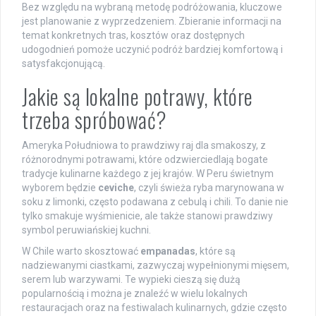
Bez względu na wybraną metodę podróżowania, kluczowe
jest planowanie z wyprzedzeniem. Zbieranie informacji na
temat konkretnych tras, kosztów oraz dostępnych
udogodnień pomoże uczynić podróż bardziej komfortową i
satysfakcjonującą.
Jakie są lokalne potrawy, które
trzeba spróbować?
Ameryka Południowa to prawdziwy raj dla smakoszy, z
różnorodnymi potrawami, które odzwierciedlają bogate
tradycje kulinarne każdego z jej krajów. W Peru świetnym
wyborem będzie
ceviche
, czyli świeża ryba marynowana w
soku z limonki, często podawana z cebulą i chili. To danie nie
tylko smakuje wyśmienicie, ale także stanowi prawdziwy
symbol peruwiańskiej kuchni.
W Chile warto skosztować
empanadas
, które są
nadziewanymi ciastkami, zazwyczaj wypełnionymi mięsem,
serem lub warzywami. Te wypieki cieszą się dużą
popularnością i można je znaleźć w wielu lokalnych
restauracjach oraz na festiwalach kulinarnych, gdzie często